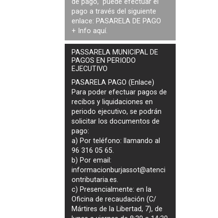
de pago, puede efectuar el
pago a través del siguiente
enlace:
PASARELA DE PAGO
+ Info
aquí
.
PASSARELA MUNICIPAL DE
PAGOS EN PERIODO
EJECUTIVO
PASARELA PAGO (Enlace)
Para poder efectuar pagos de
recibos y liquidaciones en
periodo ejecutivo
, se podrán
solicitar los documentos de
pago
:
a) Por teléfono: llamando al
96 316 05 65.
b) Por email:
informacionburjassot@atenci
ontributaria.es
.
c) Presencialmente: en la
Oficina de recaudación (C/
Mártires de la Libertad, 7), de