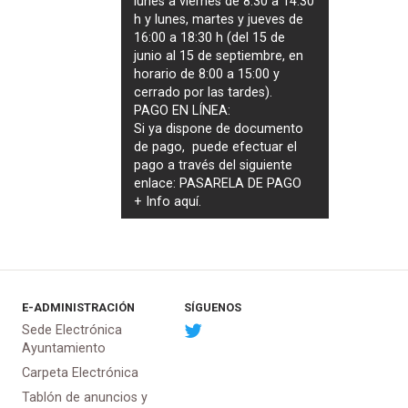
lunes a viernes de 8:30 a 14:30
h y lunes, martes y jueves de
16:00 a 18:30 h (del 15 de
junio al 15 de septiembre, en
horario de 8:00 a 15:00 y
cerrado por las tardes).
PAGO EN LÍNEA:
Si ya dispone de documento
de pago, puede efectuar el
pago a través del siguiente
enlace:
PASARELA DE PAGO
+ Info
aquí
.
E-ADMINISTRACIÓN
SÍGUENOS
Sede Electrónica
Ayuntamiento
Carpeta Electrónica
Tablón de anuncios y