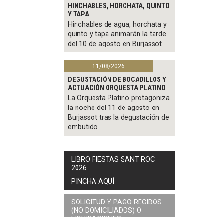
HINCHABLES, HORCHATA, QUINTO
Y TAPA
Hinchables de agua, horchata y
quinto y tapa animarán la tarde
del 10 de agosto en Burjassot
11/08/2026
DEGUSTACIÓN DE BOCADILLOS Y
ACTUACIÓN ORQUESTA PLATINO
La Orquesta Platino protagoniza
la noche del 11 de agosto en
Burjassot tras la degustación de
embutido
LIBRO FIESTAS SANT ROC
2026
PINCHA AQUÍ
SOLICITUD Y PAGO RECIBOS
(NO DOMICILIADOS) O