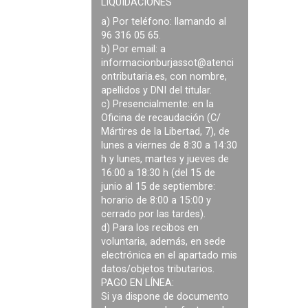
LIQUIDACIONES
a) Por teléfono: llamando al
96 316 05 65.
b) Por email: a
informacionburjassot@atenci
ontributaria.es
, con nombre,
apellidos y DNI del titular.
c) Presencialmente: en la
Oficina de recaudación (C/
Mártires de la Libertad, 7), de
lunes a viernes de 8:30 a 14:30
h y lunes, martes y jueves de
16:00 a 18:30 h (del 15 de
junio al 15 de septiembre:
horario de 8:00 a 15:00 y
cerrado por las tardes).
d) Para los recibos en
voluntaria, además, en sede
electrónica en el apartado mis
datos/objetos tributarios.
PAGO EN LÍNEA:
Si ya dispone de documento