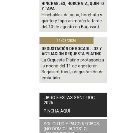
HINCHABLES, HORCHATA, QUINTO
Y TAPA
Hinchables de agua, horchata y
quinto y tapa animarán la tarde
del 10 de agosto en Burjassot
11/08/2026
DEGUSTACIÓN DE BOCADILLOS Y
ACTUACIÓN ORQUESTA PLATINO
La Orquesta Platino protagoniza
la noche del 11 de agosto en
Burjassot tras la degustación de
embutido
LIBRO FIESTAS SANT ROC
2026
PINCHA AQUÍ
SOLICITUD Y PAGO RECIBOS
(NO DOMICILIADOS) O