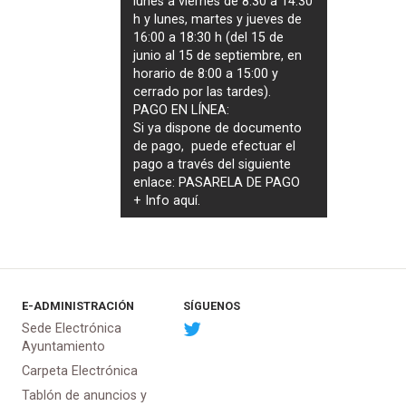
lunes a viernes de 8:30 a 14:30
h y lunes, martes y jueves de
16:00 a 18:30 h (del 15 de
junio al 15 de septiembre, en
horario de 8:00 a 15:00 y
cerrado por las tardes).
PAGO EN LÍNEA:
Si ya dispone de documento
de pago, puede efectuar el
pago a través del siguiente
enlace:
PASARELA DE PAGO
+ Info
aquí
.
E-ADMINISTRACIÓN
SÍGUENOS
Sede Electrónica
Ayuntamiento
Carpeta Electrónica
Tablón de anuncios y