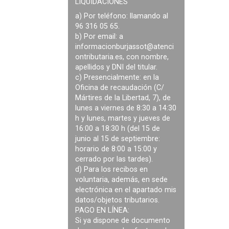
LIQUIDACIONES
a) Por teléfono: llamando al
96 316 05 65.
b) Por email: a
informacionburjassot@atenci
ontributaria.es
, con nombre,
apellidos y DNI del titular.
c) Presencialmente: en la
Oficina de recaudación (C/
Mártires de la Libertad, 7), de
lunes a viernes de 8:30 a 14:30
h y lunes, martes y jueves de
16:00 a 18:30 h (del 15 de
junio al 15 de septiembre:
horario de 8:00 a 15:00 y
cerrado por las tardes).
d) Para los recibos en
voluntaria, además, en sede
electrónica en el apartado mis
datos/objetos tributarios.
PAGO EN LÍNEA:
Si ya dispone de documento