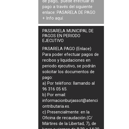
de pago, puede efectuar el
pago a través del siguiente
enlace:
PASARELA DE PAGO
+ Info
aquí
.
PASSARELA MUNICIPAL DE
PAGOS EN PERIODO
EJECUTIVO
PASARELA PAGO (Enlace)
Para poder efectuar pagos de
recibos y liquidaciones en
periodo ejecutivo
, se podrán
solicitar los documentos de
pago
:
a) Por teléfono: llamando al
96 316 05 65.
b) Por email:
informacionburjassot@atenci
ontributaria.es
.
c) Presencialmente: en la
Oficina de recaudación (C/
Mártires de la Libertad, 7), de