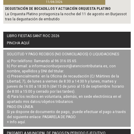
11/08/2026
DEGUSTACIÓN DE BOCADILLOS Y ACTUACIÓN ORQUESTA PLATINO
La Orquesta Platino protagoniza la noche del 11 de agosto en Burjassot
tras la degustación de embutido
LIBRO FIESTAS SANT ROC 2026
PINCHA AQUÍ
SOLICITUD Y PAGO RECIBOS (NO DOMICILIADOS) O LIQUIDACIONES
a) Por teléfono: llamando al 96 316 05 65.
b) Por email: a
informacionburjassot@atenciontributaria.es
, con
nombre, apellidos y DNI del titular.
c) Presencialmente: en la Oficina de recaudación (C/ Mártires de la
Libertad, 7), de lunes a viernes de 8:30 a 14:30 h y lunes, martes y
jueves de 16:00 a 18:30 h (del 15 de junio al 15 de septiembre: horario
de 8:00 a 15:00 y cerrado por las tardes).
d) Para los recibos en voluntaria, además, en sede electrónica en el
apartado mis datos/objetos tributarios.
PAGO EN LÍNEA:
Si ya dispone de documento de pago, puede efectuar el pago a través
del siguiente enlace:
PASARELA DE PAGO
+ Info
aquí
.
PASSARELA MUNICIPAL DE PAGOS EN PERIODO EJECUTIVO