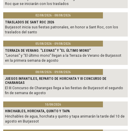
Roc que se iniciarán con los traslados
02/08/2026 - 08/08/2026
TRASLADOS DE SANT ROC 2026
Burjassot inicia sus fiestas patronales, en honor a Sant Roc, con los
traslados del santo
05/08/2026 - 09/08/2026
TERRAZA DE VERANO. "LEONAS" Y "EL ÚLTIMO MONO"
“Leonas” y “El último mono” llegan a la Terraza de Verano de Burjassot
en la primera semana de agosto
08/08/2026 - 09/08/2026
JUEGOS INFANTILES, REPARTO DE HORCHATA Y III CONCURSO DE
CHARANGAS
El III Concurso de Charangas llega a las fiestas de Burjassot el segundo
fin de semana de agosto
10/08/2026
HINCHABLES, HORCHATA, QUINTO Y TAPA
Hinchables de agua, horchata y quinto y tapa animarán la tarde del 10 de
agosto en Burjassot