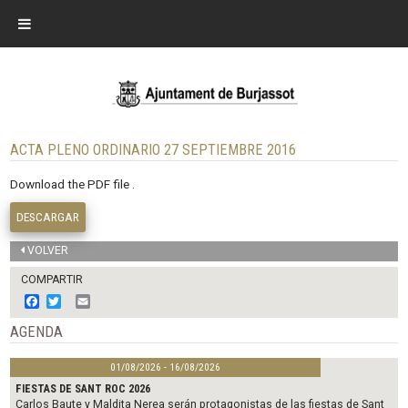
ACTA PLENO ORDINARIO 27 SEPTIEMBRE 2016
Download the PDF file .
DESCARGAR
VOLVER
COMPARTIR
F
T
E
a
w
m
c
i
a
AGENDA
e
t
i
b
t
l
01/08/2026 - 16/08/2026
o
e
o
r
FIESTAS DE SANT ROC 2026
k
Carlos Baute y Maldita Nerea serán protagonistas de las fiestas de Sant