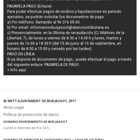
PASARELA PAGO (Enlace)
Para poder efectuar pagos de
recibos y liquidaciones en periodo
ejecutivo
, se podrán
solicitar los documentos de pago
:
a) Por teléfono: llamando al 96 316 05 65.
b) Por email:
informacionburjassot@atenciontributaria.es
.
c) Presencialmente: en la Oficina de recaudación (C/ Mártires de la
Libertad, 7), de lunes a viernes de 8:30 a 14:30 h y lunes, martes y
jueves de 16:00 a 18:30 h (del 15 de junio al 15 de septiembre, en
horario de 8:00 a 15:00 y cerrado por las tardes).
PAGO EN LÍNEA:
Si ya dispone de documento de pago, puede efectuar el pago a través
del siguiente enlace:
PASARELA DE PAGO
+ Info
aquí
.
© NNTT AJUNTAMENT DE BURJASSOT, 2017
Aviso Legal
Política de protección de datos
HORARIO AYUNTAMIENTO DE BURJASSOT
Lunes a Viernes de 9 a 14 h
HORARIO DE ATENCIÓN AL CIUDADANO (SAC – CASA DE CULTURA)