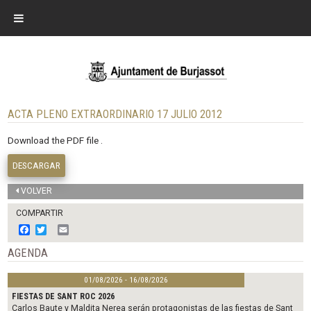
ACTA PLENO EXTRAORDINARIO 17 JULIO 2012
Download the PDF file .
DESCARGAR
VOLVER
COMPARTIR
F
T
E
a
w
m
c
i
a
AGENDA
e
t
i
b
t
l
01/08/2026 - 16/08/2026
o
e
o
r
FIESTAS DE SANT ROC 2026
k
Carlos Baute y Maldita Nerea serán protagonistas de las fiestas de Sant