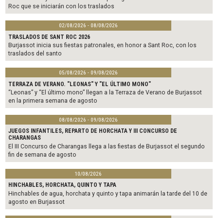
Roc que se iniciarán con los traslados
02/08/2026 - 08/08/2026
TRASLADOS DE SANT ROC 2026
Burjassot inicia sus fiestas patronales, en honor a Sant Roc, con los
traslados del santo
05/08/2026 - 09/08/2026
TERRAZA DE VERANO. "LEONAS" Y "EL ÚLTIMO MONO"
“Leonas” y “El último mono” llegan a la Terraza de Verano de Burjassot
en la primera semana de agosto
08/08/2026 - 09/08/2026
JUEGOS INFANTILES, REPARTO DE HORCHATA Y III CONCURSO DE
CHARANGAS
El III Concurso de Charangas llega a las fiestas de Burjassot el segundo
fin de semana de agosto
10/08/2026
HINCHABLES, HORCHATA, QUINTO Y TAPA
Hinchables de agua, horchata y quinto y tapa animarán la tarde del 10 de
agosto en Burjassot