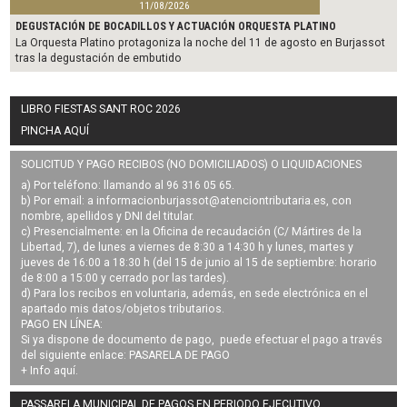
11/08/2026
DEGUSTACIÓN DE BOCADILLOS Y ACTUACIÓN ORQUESTA PLATINO
La Orquesta Platino protagoniza la noche del 11 de agosto en Burjassot
tras la degustación de embutido
LIBRO FIESTAS SANT ROC 2026
PINCHA AQUÍ
SOLICITUD Y PAGO RECIBOS (NO DOMICILIADOS) O LIQUIDACIONES
a) Por teléfono: llamando al 96 316 05 65.
b) Por email: a
informacionburjassot@atenciontributaria.es
, con
nombre, apellidos y DNI del titular.
c) Presencialmente: en la Oficina de recaudación (C/ Mártires de la
Libertad, 7), de lunes a viernes de 8:30 a 14:30 h y lunes, martes y
jueves de 16:00 a 18:30 h (del 15 de junio al 15 de septiembre: horario
de 8:00 a 15:00 y cerrado por las tardes).
d) Para los recibos en voluntaria, además, en sede electrónica en el
apartado mis datos/objetos tributarios.
PAGO EN LÍNEA:
Si ya dispone de documento de pago, puede efectuar el pago a través
del siguiente enlace:
PASARELA DE PAGO
+ Info
aquí
.
PASSARELA MUNICIPAL DE PAGOS EN PERIODO EJECUTIVO