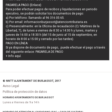
PASARELA PAGO (Enlace)
Para poder efectuar pagos de
recibos y liquidaciones en periodo
ejecutivo
, se podrán
solicitar los documentos de pago
:
a) Por teléfono: llamando al 96 316 05 65.
b) Por email:
informacionburjassot@atenciontributaria.es
.
c) Presencialmente: en la Oficina de recaudación (C/ Mártires de la
Libertad, 7), de lunes a viernes de 8:30 a 14:30 h y lunes, martes y
jueves de 16:00 a 18:30 h (del 15 de junio al 15 de septiembre, en
horario de 8:00 a 15:00 y cerrado por las tardes).
PAGO EN LÍNEA:
Si ya dispone de documento de pago, puede efectuar el pago a través
del siguiente enlace:
PASARELA DE PAGO
+ Info
aquí
.
© NNTT AJUNTAMENT DE BURJASSOT, 2017
Aviso Legal
Política de protección de datos
HORARIO AYUNTAMIENTO DE BURJASSOT
Lunes a Viernes de 9 a 14 h
HORARIO DE ATENCIÓN AL CIUDADANO (SAC – CASA DE CULTURA)