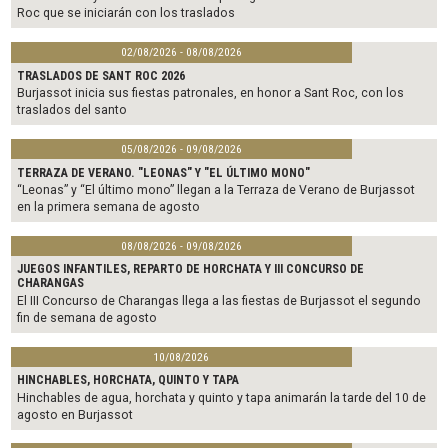
Roc que se iniciarán con los traslados
02/08/2026 - 08/08/2026
TRASLADOS DE SANT ROC 2026
Burjassot inicia sus fiestas patronales, en honor a Sant Roc, con los
traslados del santo
05/08/2026 - 09/08/2026
TERRAZA DE VERANO. "LEONAS" Y "EL ÚLTIMO MONO"
“Leonas” y “El último mono” llegan a la Terraza de Verano de Burjassot
en la primera semana de agosto
08/08/2026 - 09/08/2026
JUEGOS INFANTILES, REPARTO DE HORCHATA Y III CONCURSO DE
CHARANGAS
El III Concurso de Charangas llega a las fiestas de Burjassot el segundo
fin de semana de agosto
10/08/2026
HINCHABLES, HORCHATA, QUINTO Y TAPA
Hinchables de agua, horchata y quinto y tapa animarán la tarde del 10 de
agosto en Burjassot