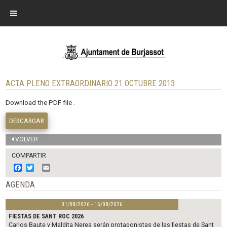
ACTA PLENO EXTRAORDINARIO 21 OCTUBRE 2013
Download the PDF file .
DESCARGAR
VOLVER
COMPARTIR
F
T
E
a
w
m
c
i
a
AGENDA
e
t
i
b
t
l
01/08/2026 - 16/08/2026
o
e
o
r
FIESTAS DE SANT ROC 2026
k
Carlos Baute y Maldita Nerea serán protagonistas de las fiestas de Sant