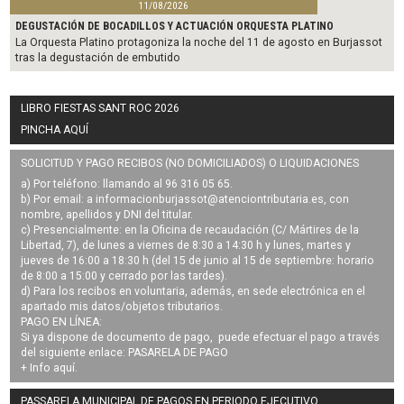
11/08/2026
DEGUSTACIÓN DE BOCADILLOS Y ACTUACIÓN ORQUESTA PLATINO
La Orquesta Platino protagoniza la noche del 11 de agosto en Burjassot
tras la degustación de embutido
LIBRO FIESTAS SANT ROC 2026
PINCHA AQUÍ
SOLICITUD Y PAGO RECIBOS (NO DOMICILIADOS) O LIQUIDACIONES
a) Por teléfono: llamando al 96 316 05 65.
b) Por email: a
informacionburjassot@atenciontributaria.es
, con
nombre, apellidos y DNI del titular.
c) Presencialmente: en la Oficina de recaudación (C/ Mártires de la
Libertad, 7), de lunes a viernes de 8:30 a 14:30 h y lunes, martes y
jueves de 16:00 a 18:30 h (del 15 de junio al 15 de septiembre: horario
de 8:00 a 15:00 y cerrado por las tardes).
d) Para los recibos en voluntaria, además, en sede electrónica en el
apartado mis datos/objetos tributarios.
PAGO EN LÍNEA:
Si ya dispone de documento de pago, puede efectuar el pago a través
del siguiente enlace:
PASARELA DE PAGO
+ Info
aquí
.
PASSARELA MUNICIPAL DE PAGOS EN PERIODO EJECUTIVO