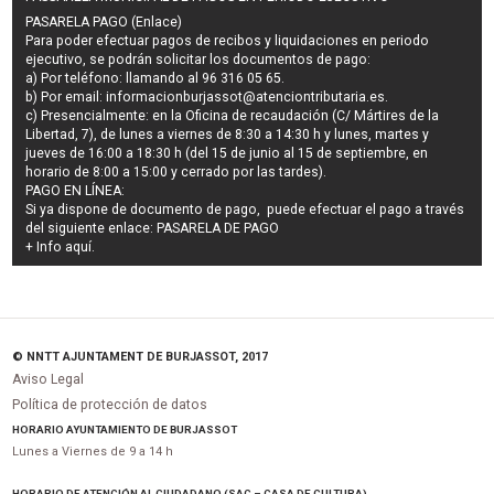
PASARELA PAGO (Enlace)
Para poder efectuar pagos de
recibos y liquidaciones en periodo
ejecutivo
, se podrán
solicitar los documentos de pago
:
a) Por teléfono: llamando al 96 316 05 65.
b) Por email:
informacionburjassot@atenciontributaria.es
.
c) Presencialmente: en la Oficina de recaudación (C/ Mártires de la
Libertad, 7), de lunes a viernes de 8:30 a 14:30 h y lunes, martes y
jueves de 16:00 a 18:30 h (del 15 de junio al 15 de septiembre, en
horario de 8:00 a 15:00 y cerrado por las tardes).
PAGO EN LÍNEA:
Si ya dispone de documento de pago, puede efectuar el pago a través
del siguiente enlace:
PASARELA DE PAGO
+ Info
aquí
.
© NNTT AJUNTAMENT DE BURJASSOT, 2017
Aviso Legal
Política de protección de datos
HORARIO AYUNTAMIENTO DE BURJASSOT
Lunes a Viernes de 9 a 14 h
HORARIO DE ATENCIÓN AL CIUDADANO (SAC – CASA DE CULTURA)