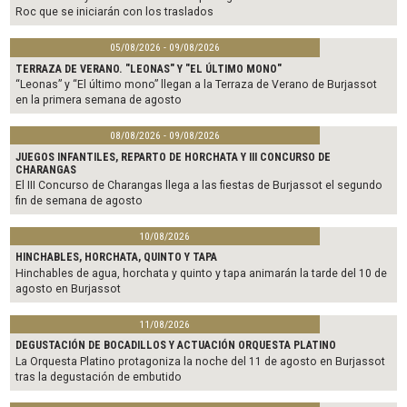
Roc que se iniciarán con los traslados
05/08/2026 - 09/08/2026
TERRAZA DE VERANO. "LEONAS" Y "EL ÚLTIMO MONO"
“Leonas” y “El último mono” llegan a la Terraza de Verano de Burjassot
en la primera semana de agosto
08/08/2026 - 09/08/2026
JUEGOS INFANTILES, REPARTO DE HORCHATA Y III CONCURSO DE
CHARANGAS
El III Concurso de Charangas llega a las fiestas de Burjassot el segundo
fin de semana de agosto
10/08/2026
HINCHABLES, HORCHATA, QUINTO Y TAPA
Hinchables de agua, horchata y quinto y tapa animarán la tarde del 10 de
agosto en Burjassot
11/08/2026
DEGUSTACIÓN DE BOCADILLOS Y ACTUACIÓN ORQUESTA PLATINO
La Orquesta Platino protagoniza la noche del 11 de agosto en Burjassot
tras la degustación de embutido