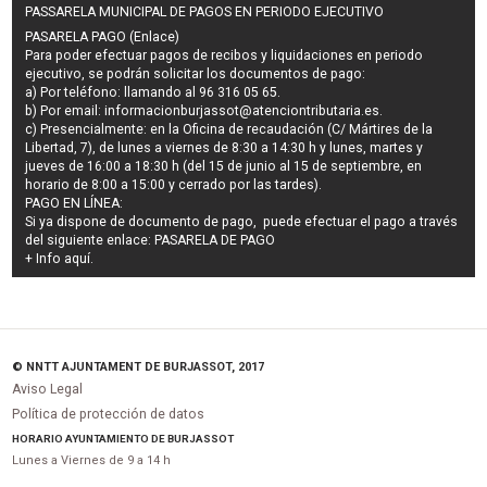
PASSARELA MUNICIPAL DE PAGOS EN PERIODO EJECUTIVO
PASARELA PAGO (Enlace)
Para poder efectuar pagos de
recibos y liquidaciones en periodo
ejecutivo
, se podrán
solicitar los documentos de pago
:
a) Por teléfono: llamando al 96 316 05 65.
b) Por email:
informacionburjassot@atenciontributaria.es
.
c) Presencialmente: en la Oficina de recaudación (C/ Mártires de la
Libertad, 7), de lunes a viernes de 8:30 a 14:30 h y lunes, martes y
jueves de 16:00 a 18:30 h (del 15 de junio al 15 de septiembre, en
horario de 8:00 a 15:00 y cerrado por las tardes).
PAGO EN LÍNEA:
Si ya dispone de documento de pago, puede efectuar el pago a través
del siguiente enlace:
PASARELA DE PAGO
+ Info
aquí
.
© NNTT AJUNTAMENT DE BURJASSOT, 2017
Aviso Legal
Política de protección de datos
HORARIO AYUNTAMIENTO DE BURJASSOT
Lunes a Viernes de 9 a 14 h