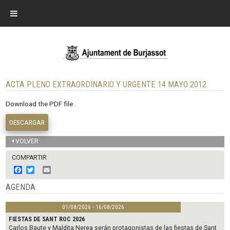
ACTA PLENO EXTRAORDINARIO Y URGENTE 14 MAYO 2012
Download the PDF file .
DESCARGAR
VOLVER
COMPARTIR
F
T
E
a
w
m
c
i
a
AGENDA
e
t
i
b
t
l
01/08/2026 - 16/08/2026
o
e
o
r
FIESTAS DE SANT ROC 2026
k
Carlos Baute y Maldita Nerea serán protagonistas de las fiestas de Sant