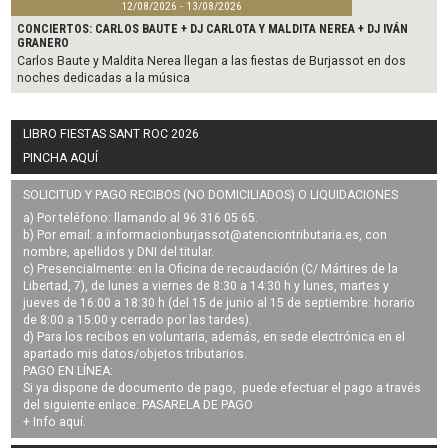
12/08/2026 - 13/08/2026
CONCIERTOS: CARLOS BAUTE + DJ CARLOTA Y MALDITA NEREA + DJ IVÁN
GRANERO
Carlos Baute y Maldita Nerea llegan a las fiestas de Burjassot en dos
noches dedicadas a la música
LIBRO FIESTAS SANT ROC 2026
PINCHA AQUÍ
SOLICITUD Y PAGO RECIBOS (NO DOMICILIADOS) O LIQUIDACIONES
a) Por teléfono: llamando al 96 316 05 65.
b) Por email: a
informacionburjassot@atenciontributaria.es
, con
nombre, apellidos y DNI del titular.
c) Presencialmente: en la Oficina de recaudación (C/ Mártires de la
Libertad, 7), de lunes a viernes de 8:30 a 14:30 h y lunes, martes y
jueves de 16:00 a 18:30 h (del 15 de junio al 15 de septiembre: horario
de 8:00 a 15:00 y cerrado por las tardes).
d) Para los recibos en voluntaria, además, en sede electrónica en el
apartado mis datos/objetos tributarios.
PAGO EN LÍNEA:
Si ya dispone de documento de pago, puede efectuar el pago a través
del siguiente enlace:
PASARELA DE PAGO
+ Info
aquí
.