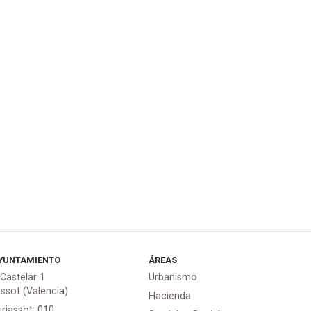
YUNTAMIENTO
ÁREAS
 Castelar 1
Urbanismo
assot (Valencia)
Hacienda
urjassot: 010