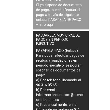
PAGO EN LÍNEA:
Si ya dispone de documento
de pago, puede efectuar el
pago a través del siguiente
enlace:
PASARELA DE PAGO
+ Info
aquí
.
PASSARELA MUNICIPAL DE
PAGOS EN PERIODO
EJECUTIVO
PASARELA PAGO (Enlace)
Para poder efectuar pagos de
recibos y liquidaciones en
periodo ejecutivo
, se podrán
solicitar los documentos de
pago
:
a) Por teléfono: llamando al
96 316 05 65.
b) Por email:
informacionburjassot@atenci
ontributaria.es
.
c) Presencialmente: en la
Oficina de recaudación (C/