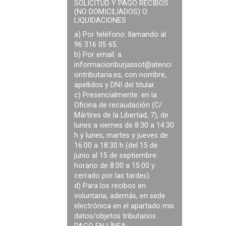
SOLICITUD Y PAGO RECIBOS
(NO DOMICILIADOS) O
LIQUIDACIONES
a) Por teléfono: llamando al
96 316 05 65.
b) Por email: a
informacionburjassot@atenci
ontributaria.es
, con nombre,
apellidos y DNI del titular.
c) Presencialmente: en la
Oficina de recaudación (C/
Mártires de la Libertad, 7), de
lunes a viernes de 8:30 a 14:30
h y lunes, martes y jueves de
16:00 a 18:30 h (del 15 de
junio al 15 de septiembre:
horario de 8:00 a 15:00 y
cerrado por las tardes).
d) Para los recibos en
voluntaria, además, en sede
electrónica en el apartado mis
datos/objetos tributarios.