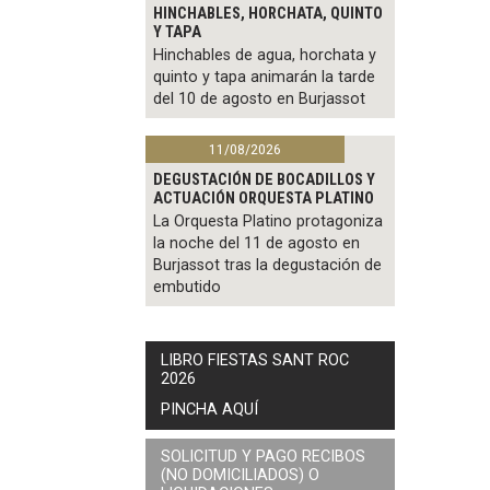
HINCHABLES, HORCHATA, QUINTO
Y TAPA
Hinchables de agua, horchata y
quinto y tapa animarán la tarde
del 10 de agosto en Burjassot
11/08/2026
DEGUSTACIÓN DE BOCADILLOS Y
ACTUACIÓN ORQUESTA PLATINO
La Orquesta Platino protagoniza
la noche del 11 de agosto en
Burjassot tras la degustación de
embutido
LIBRO FIESTAS SANT ROC
2026
PINCHA AQUÍ
SOLICITUD Y PAGO RECIBOS
(NO DOMICILIADOS) O