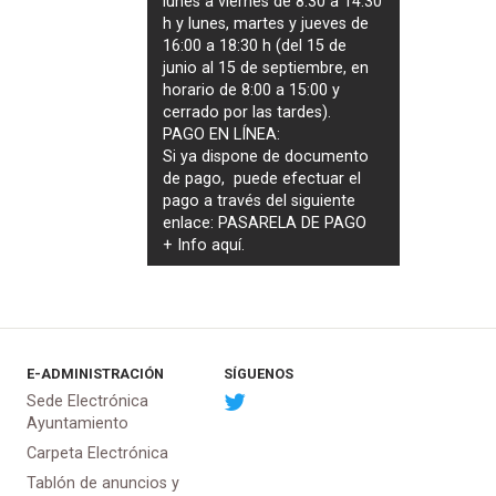
lunes a viernes de 8:30 a 14:30
h y lunes, martes y jueves de
16:00 a 18:30 h (del 15 de
junio al 15 de septiembre, en
horario de 8:00 a 15:00 y
cerrado por las tardes).
PAGO EN LÍNEA:
Si ya dispone de documento
de pago, puede efectuar el
pago a través del siguiente
enlace:
PASARELA DE PAGO
+ Info
aquí
.
E-ADMINISTRACIÓN
SÍGUENOS
Sede Electrónica
Ayuntamiento
Carpeta Electrónica
Tablón de anuncios y