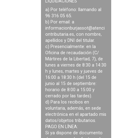
LIQUIDACIONES
a) Por teléfono: llamando al
96 316 05 65.
b) Por email: a
informacionburjassot@atenci
ontributaria.es
, con nombre,
apellidos y DNI del titular.
c) Presencialmente: en la
Oficina de recaudación (C/
Mártires de la Libertad, 7), de
lunes a viernes de 8:30 a 14:30
h y lunes, martes y jueves de
16:00 a 18:30 h (del 15 de
junio al 15 de septiembre:
horario de 8:00 a 15:00 y
cerrado por las tardes).
d) Para los recibos en
voluntaria, además, en sede
electrónica en el apartado mis
datos/objetos tributarios.
PAGO EN LÍNEA:
Si ya dispone de documento