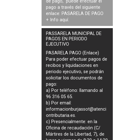
de pago, puede efectuar el
pago a través del siguiente
enlace:
PASARELA DE PAGO
+ Info
aquí
.
PASSARELA MUNICIPAL DE
PAGOS EN PERIODO
EJECUTIVO
PASARELA PAGO (Enlace)
Para poder efectuar pagos de
recibos y liquidaciones en
periodo ejecutivo
, se podrán
solicitar los documentos de
pago
:
a) Por teléfono: llamando al
96 316 05 65.
b) Por email:
informacionburjassot@atenci
ontributaria.es
.
c) Presencialmente: en la
Oficina de recaudación (C/
Mártires de la Libertad, 7), de