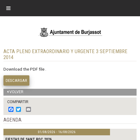
ACTA PLENO EXTRAORDINARIO Y URGENTE 3 SEPTIEMBRE
2014
Download the PDF file .
DESCARGAR
VOLVER
COMPARTIR
F
T
E
a
w
m
c
i
a
AGENDA
e
t
i
b
t
l
01/08/2026 - 16/08/2026
o
e
o
r
FIESTAS DE SANT ROC 2026