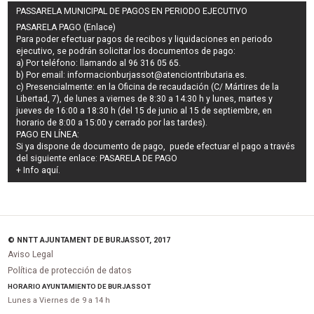
PASSARELA MUNICIPAL DE PAGOS EN PERIODO EJECUTIVO
PASARELA PAGO (Enlace)
Para poder efectuar pagos de
recibos y liquidaciones en periodo
ejecutivo
, se podrán
solicitar los documentos de pago
:
a) Por teléfono: llamando al 96 316 05 65.
b) Por email:
informacionburjassot@atenciontributaria.es
.
c) Presencialmente: en la Oficina de recaudación (C/ Mártires de la
Libertad, 7), de lunes a viernes de 8:30 a 14:30 h y lunes, martes y
jueves de 16:00 a 18:30 h (del 15 de junio al 15 de septiembre, en
horario de 8:00 a 15:00 y cerrado por las tardes).
PAGO EN LÍNEA:
Si ya dispone de documento de pago, puede efectuar el pago a través
del siguiente enlace:
PASARELA DE PAGO
+ Info
aquí
.
© NNTT AJUNTAMENT DE BURJASSOT, 2017
Aviso Legal
Política de protección de datos
HORARIO AYUNTAMIENTO DE BURJASSOT
Lunes a Viernes de 9 a 14 h