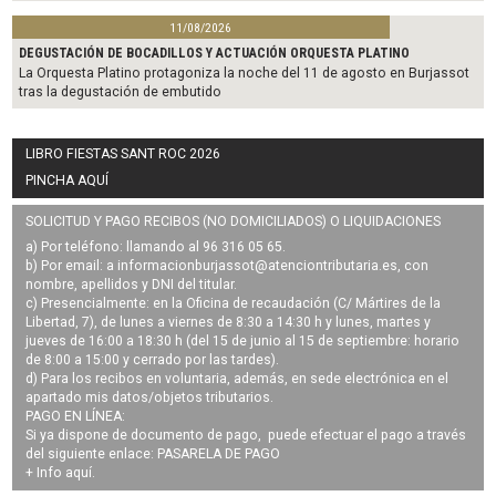
11/08/2026
DEGUSTACIÓN DE BOCADILLOS Y ACTUACIÓN ORQUESTA PLATINO
La Orquesta Platino protagoniza la noche del 11 de agosto en Burjassot
tras la degustación de embutido
LIBRO FIESTAS SANT ROC 2026
PINCHA AQUÍ
SOLICITUD Y PAGO RECIBOS (NO DOMICILIADOS) O LIQUIDACIONES
a) Por teléfono: llamando al 96 316 05 65.
b) Por email: a
informacionburjassot@atenciontributaria.es
, con
nombre, apellidos y DNI del titular.
c) Presencialmente: en la Oficina de recaudación (C/ Mártires de la
Libertad, 7), de lunes a viernes de 8:30 a 14:30 h y lunes, martes y
jueves de 16:00 a 18:30 h (del 15 de junio al 15 de septiembre: horario
de 8:00 a 15:00 y cerrado por las tardes).
d) Para los recibos en voluntaria, además, en sede electrónica en el
apartado mis datos/objetos tributarios.
PAGO EN LÍNEA:
Si ya dispone de documento de pago, puede efectuar el pago a través
del siguiente enlace:
PASARELA DE PAGO
+ Info
aquí
.