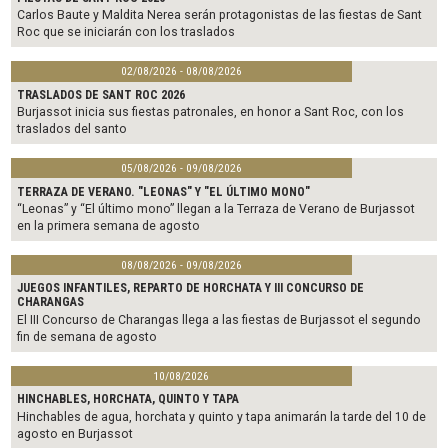
k
Carlos Baute y Maldita Nerea serán protagonistas de las fiestas de Sant
Roc que se iniciarán con los traslados
02/08/2026 - 08/08/2026
TRASLADOS DE SANT ROC 2026
Burjassot inicia sus fiestas patronales, en honor a Sant Roc, con los
traslados del santo
05/08/2026 - 09/08/2026
TERRAZA DE VERANO. "LEONAS" Y "EL ÚLTIMO MONO"
“Leonas” y “El último mono” llegan a la Terraza de Verano de Burjassot
en la primera semana de agosto
08/08/2026 - 09/08/2026
JUEGOS INFANTILES, REPARTO DE HORCHATA Y III CONCURSO DE
CHARANGAS
El III Concurso de Charangas llega a las fiestas de Burjassot el segundo
fin de semana de agosto
10/08/2026
HINCHABLES, HORCHATA, QUINTO Y TAPA
Hinchables de agua, horchata y quinto y tapa animarán la tarde del 10 de
agosto en Burjassot