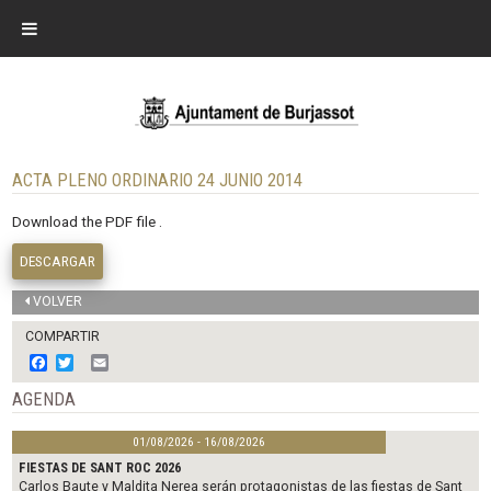
ACTA PLENO ORDINARIO 24 JUNIO 2014
Download the PDF file .
DESCARGAR
VOLVER
COMPARTIR
F
T
E
a
w
m
c
i
a
AGENDA
e
t
i
b
t
l
01/08/2026 - 16/08/2026
o
e
o
r
FIESTAS DE SANT ROC 2026
k
Carlos Baute y Maldita Nerea serán protagonistas de las fiestas de Sant