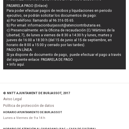
PASARELA PAGO (Enlace)
Para poder efectuar pagos de
recibos y liquidaciones en periodo
ejecutivo
, se podrán
solicitar los documentos de pago
:
a) Por teléfono: llamando al 96 316 05 65.
b) Por email:
informacionburjassot@atenciontributaria.es
.
c) Presencialmente: en la Oficina de recaudación (C/ Mártires de la
Libertad, 7), de lunes a viernes de 8:30 a 14:30 h y lunes, martes y
jueves de 16:00 a 18:30 h (del 15 de junio al 15 de septiembre, en
horario de 8:00 a 15:00 y cerrado por las tardes).
PAGO EN LÍNEA:
Si ya dispone de documento de pago, puede efectuar el pago a través
del siguiente enlace:
PASARELA DE PAGO
+ Info
aquí
.
© NNTT AJUNTAMENT DE BURJASSOT, 2017
Aviso Legal
Política de protección de datos
HORARIO AYUNTAMIENTO DE BURJASSOT
Lunes a Viernes de 9 a 14 h
HORARIO DE ATENCIÓN AL CIUDADANO (SAC – CASA DE CULTURA)