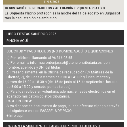
11/08/2026
DEGUSTACIÓN DE BOCADILLOS Y ACTUACIÓN ORQUESTA PLATINO
La Orquesta Platino protagoniza la noche del 11 de agosto en Burjassot
tras la degustación de embutido
LIBRO FIESTAS SANT ROC 2026
PINCHA AQUÍ
SOLICITUD Y PAGO RECIBOS (NO DOMICILIADOS) O LIQUIDACIONES
a) Por teléfono: llamando al 96 316 05 65.
b) Por email: a
informacionburjassot@atenciontributaria.es
, con
nombre, apellidos y DNI del titular.
c) Presencialmente: en la Oficina de recaudación (C/ Mártires de la
Libertad, 7), de lunes a viernes de 8:30 a 14:30 h y lunes, martes y
jueves de 16:00 a 18:30 h (del 15 de junio al 15 de septiembre: horario
de 8:00 a 15:00 y cerrado por las tardes).
d) Para los recibos en voluntaria, además, en sede electrónica en el
apartado mis datos/objetos tributarios.
PAGO EN LÍNEA:
Si ya dispone de documento de pago, puede efectuar el pago a través
del siguiente enlace:
PASARELA DE PAGO
+ Info
aquí
.
PASSARELA MUNICIPAL DE PAGOS EN PERIODO EJECUTIVO