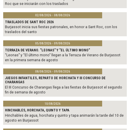
Roc que se iniciarán con los traslados
02/08/2026 - 08/08/2026
TRASLADOS DE SANT ROC 2026
Burjassot inicia sus fiestas patronales, en honor a Sant Roc, con los
traslados del santo
05/08/2026 - 09/08/2026
TERRAZA DE VERANO. "LEONAS" Y "EL ÚLTIMO MONO"
“Leonas” y “El último mono” llegan a la Terraza de Verano de Burjassot
en la primera semana de agosto
08/08/2026 - 09/08/2026
JUEGOS INFANTILES, REPARTO DE HORCHATA Y III CONCURSO DE
CHARANGAS
El III Concurso de Charangas llega a las fiestas de Burjassot el segundo
fin de semana de agosto
10/08/2026
HINCHABLES, HORCHATA, QUINTO Y TAPA
Hinchables de agua, horchata y quinto y tapa animarán la tarde del 10 de
agosto en Burjassot