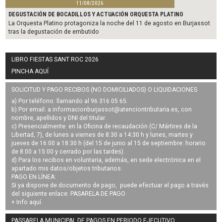
11/08/2026
DEGUSTACIÓN DE BOCADILLOS Y ACTUACIÓN ORQUESTA PLATINO
La Orquesta Platino protagoniza la noche del 11 de agosto en Burjassot
tras la degustación de embutido
LIBRO FIESTAS SANT ROC 2026
PINCHA AQUÍ
SOLICITUD Y PAGO RECIBOS (NO DOMICILIADOS) O LIQUIDACIONES
a) Por teléfono: llamando al 96 316 05 65.
b) Por email: a
informacionburjassot@atenciontributaria.es
, con
nombre, apellidos y DNI del titular.
c) Presencialmente: en la Oficina de recaudación (C/ Mártires de la
Libertad, 7), de lunes a viernes de 8:30 a 14:30 h y lunes, martes y
jueves de 16:00 a 18:30 h (del 15 de junio al 15 de septiembre: horario
de 8:00 a 15:00 y cerrado por las tardes).
d) Para los recibos en voluntaria, además, en sede electrónica en el
apartado mis datos/objetos tributarios.
PAGO EN LÍNEA:
Si ya dispone de documento de pago, puede efectuar el pago a través
del siguiente enlace:
PASARELA DE PAGO
+ Info
aquí
.
PASSARELA MUNICIPAL DE PAGOS EN PERIODO EJECUTIVO