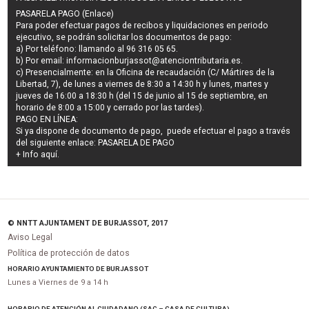
PASARELA PAGO (Enlace)
Para poder efectuar pagos de
recibos y liquidaciones en periodo
ejecutivo
, se podrán
solicitar los documentos de pago
:
a) Por teléfono: llamando al 96 316 05 65.
b) Por email:
informacionburjassot@atenciontributaria.es
.
c) Presencialmente: en la Oficina de recaudación (C/ Mártires de la
Libertad, 7), de lunes a viernes de 8:30 a 14:30 h y lunes, martes y
jueves de 16:00 a 18:30 h (del 15 de junio al 15 de septiembre, en
horario de 8:00 a 15:00 y cerrado por las tardes).
PAGO EN LÍNEA:
Si ya dispone de documento de pago, puede efectuar el pago a través
del siguiente enlace:
PASARELA DE PAGO
+ Info
aquí
.
© NNTT AJUNTAMENT DE BURJASSOT, 2017
Aviso Legal
Política de protección de datos
HORARIO AYUNTAMIENTO DE BURJASSOT
Lunes a Viernes de 9 a 14 h
HORARIO DE ATENCIÓN AL CIUDADANO (SAC – CASA DE CULTURA)