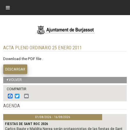
ACTA PLENO ORDINARIO 25 ENERO 2011
Download the PDF file .
DESCARGAR
VOLVER
COMPARTIR
F
T
E
a
w
m
c
i
a
AGENDA
e
t
i
b
t
l
01/08/2026 - 16/08/2026
o
e
o
r
FIESTAS DE SANT ROC 2026
k
Carlos Baute y Maldita Nerea serán protagonistas de las fiestas de Sant