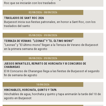
Roc que se iniciarán con los traslados
02/08/2026 - 08/08/2026
TRASLADOS DE SANT ROC 2026
Burjassot inicia sus fiestas patronales, en honor a Sant Roc, con los
traslados del santo
05/08/2026 - 09/08/2026
TERRAZA DE VERANO. "LEONAS" Y "EL ÚLTIMO MONO"
“Leonas” y “El último mono” llegan a la Terraza de Verano de Burjassot
en la primera semana de agosto
08/08/2026 - 09/08/2026
JUEGOS INFANTILES, REPARTO DE HORCHATA Y III CONCURSO DE
CHARANGAS
El III Concurso de Charangas llega a las fiestas de Burjassot el segundo
fin de semana de agosto
10/08/2026
HINCHABLES, HORCHATA, QUINTO Y TAPA
Hinchables de agua, horchata y quinto y tapa animarán la tarde del 10 de
agosto en Burjassot