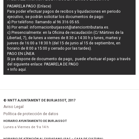
PASARELA PAGO (Enlace)
Para poder efectuar pagos de
recibos y liquidaciones en periodo
ejecutivo
, se podrán
solicitar los documentos de pago
:
a) Por teléfono: llamando al 96 316 05 65.
b) Por email:
informacionburjassot@atenciontributaria.es
.
c) Presencialmente: en la Oficina de recaudación (C/ Mártires de la
Libertad, 7), de lunes a viernes de 8:30 a 14:30 h y lunes, martes y
jueves de 16:00 a 18:30 h (del 15 de junio al 15 de septiembre, en
horario de 8:00 a 15:00 y cerrado por las tardes).
PAGO EN LÍNEA:
Si ya dispone de documento de pago, puede efectuar el pago a través
del siguiente enlace:
PASARELA DE PAGO
+ Info
aquí
.
© NNTT AJUNTAMENT DE BURJASSOT, 2017
Aviso Legal
Política de protección de datos
HORARIO AYUNTAMIENTO DE BURJASSOT
Lunes a Viernes de 9 a 14 h
HORARIO DE ATENCIÓN AL CIUDADANO (SAC – CASA DE CULTURA)