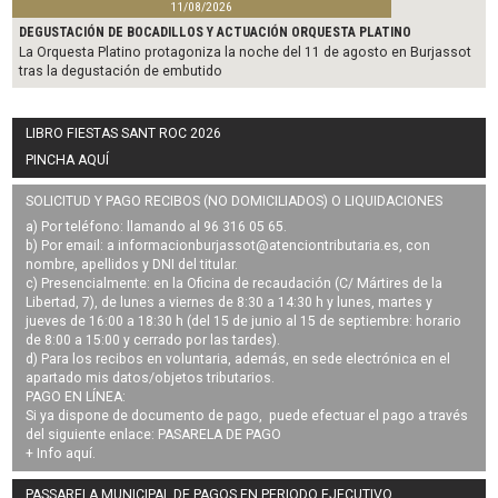
11/08/2026
DEGUSTACIÓN DE BOCADILLOS Y ACTUACIÓN ORQUESTA PLATINO
La Orquesta Platino protagoniza la noche del 11 de agosto en Burjassot
tras la degustación de embutido
LIBRO FIESTAS SANT ROC 2026
PINCHA AQUÍ
SOLICITUD Y PAGO RECIBOS (NO DOMICILIADOS) O LIQUIDACIONES
a) Por teléfono: llamando al 96 316 05 65.
b) Por email: a
informacionburjassot@atenciontributaria.es
, con
nombre, apellidos y DNI del titular.
c) Presencialmente: en la Oficina de recaudación (C/ Mártires de la
Libertad, 7), de lunes a viernes de 8:30 a 14:30 h y lunes, martes y
jueves de 16:00 a 18:30 h (del 15 de junio al 15 de septiembre: horario
de 8:00 a 15:00 y cerrado por las tardes).
d) Para los recibos en voluntaria, además, en sede electrónica en el
apartado mis datos/objetos tributarios.
PAGO EN LÍNEA:
Si ya dispone de documento de pago, puede efectuar el pago a través
del siguiente enlace:
PASARELA DE PAGO
+ Info
aquí
.
PASSARELA MUNICIPAL DE PAGOS EN PERIODO EJECUTIVO