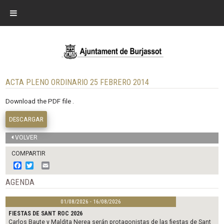
ACTA PLENO ORDINARIO 25 FEBRERO 2014
Download the PDF file .
DESCARGAR
VOLVER
COMPARTIR
F
T
E
a
w
m
c
i
a
AGENDA
e
t
i
b
t
l
01/08/2026 - 16/08/2026
o
e
o
r
FIESTAS DE SANT ROC 2026
k
Carlos Baute y Maldita Nerea serán protagonistas de las fiestas de Sant