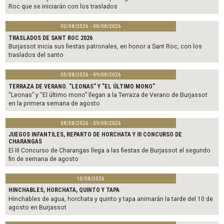
Roc que se iniciarán con los traslados
02/08/2026 - 08/08/2026
TRASLADOS DE SANT ROC 2026
Burjassot inicia sus fiestas patronales, en honor a Sant Roc, con los
traslados del santo
05/08/2026 - 09/08/2026
TERRAZA DE VERANO. "LEONAS" Y "EL ÚLTIMO MONO"
“Leonas” y “El último mono” llegan a la Terraza de Verano de Burjassot
en la primera semana de agosto
08/08/2026 - 09/08/2026
JUEGOS INFANTILES, REPARTO DE HORCHATA Y III CONCURSO DE
CHARANGAS
El III Concurso de Charangas llega a las fiestas de Burjassot el segundo
fin de semana de agosto
10/08/2026
HINCHABLES, HORCHATA, QUINTO Y TAPA
Hinchables de agua, horchata y quinto y tapa animarán la tarde del 10 de
agosto en Burjassot