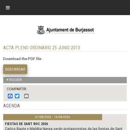
ACTA PLENO ORDINARIO 25 JUNIO 2013
Download the PDF file .
DESCARGAR
VOLVER
COMPARTIR
F
T
E
a
w
m
c
i
a
AGENDA
e
t
i
b
t
l
01/08/2026 - 16/08/2026
o
e
o
r
FIESTAS DE SANT ROC 2026
k
Carlos Baute y Maldita Nerea serán protagonistas de las fiestas de Sant