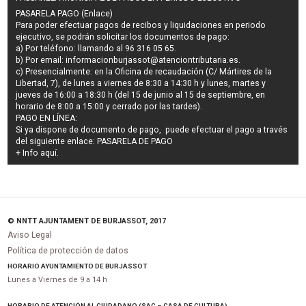
PASARELA PAGO (Enlace)
Para poder efectuar pagos de
recibos y liquidaciones en periodo
ejecutivo
, se podrán
solicitar los documentos de pago
:
a) Por teléfono: llamando al 96 316 05 65.
b) Por email:
informacionburjassot@atenciontributaria.es
.
c) Presencialmente: en la Oficina de recaudación (C/ Mártires de la
Libertad, 7), de lunes a viernes de 8:30 a 14:30 h y lunes, martes y
jueves de 16:00 a 18:30 h (del 15 de junio al 15 de septiembre, en
horario de 8:00 a 15:00 y cerrado por las tardes).
PAGO EN LÍNEA:
Si ya dispone de documento de pago, puede efectuar el pago a través
del siguiente enlace:
PASARELA DE PAGO
+ Info
aquí
.
© NNTT AJUNTAMENT DE BURJASSOT, 2017
Aviso Legal
Política de protección de datos
HORARIO AYUNTAMIENTO DE BURJASSOT
Lunes a Viernes de 9 a 14 h
HORARIO DE ATENCIÓN AL CIUDADANO (SAC – CASA DE CULTURA)