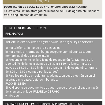
11/08/2026
DEGUSTACIÓN DE BOCADILLOS Y ACTUACIÓN ORQUESTA PLATINO
La Orquesta Platino protagoniza la noche del 11 de agosto en Burjassot
tras la degustación de embutido
LIBRO FIESTAS SANT ROC 2026
PINCHA AQUÍ
SOLICITUD Y PAGO RECIBOS (NO DOMICILIADOS) O LIQUIDACIONES
a) Por teléfono: llamando al 96 316 05 65.
b) Por email: a
informacionburjassot@atenciontributaria.es
, con
nombre, apellidos y DNI del titular.
c) Presencialmente: en la Oficina de recaudación (C/ Mártires de la
Libertad, 7), de lunes a viernes de 8:30 a 14:30 h y lunes, martes y
jueves de 16:00 a 18:30 h (del 15 de junio al 15 de septiembre: horario
de 8:00 a 15:00 y cerrado por las tardes).
d) Para los recibos en voluntaria, además, en sede electrónica en el
apartado mis datos/objetos tributarios.
PAGO EN LÍNEA:
Si ya dispone de documento de pago, puede efectuar el pago a través
del siguiente enlace:
PASARELA DE PAGO
+ Info
aquí
.
PASSARELA MUNICIPAL DE PAGOS EN PERIODO EJECUTIVO