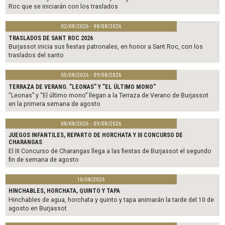
Roc que se iniciarán con los traslados
02/08/2026 - 08/08/2026
TRASLADOS DE SANT ROC 2026
Burjassot inicia sus fiestas patronales, en honor a Sant Roc, con los
traslados del santo
05/08/2026 - 09/08/2026
TERRAZA DE VERANO. "LEONAS" Y "EL ÚLTIMO MONO"
“Leonas” y “El último mono” llegan a la Terraza de Verano de Burjassot
en la primera semana de agosto
08/08/2026 - 09/08/2026
JUEGOS INFANTILES, REPARTO DE HORCHATA Y III CONCURSO DE
CHARANGAS
El III Concurso de Charangas llega a las fiestas de Burjassot el segundo
fin de semana de agosto
10/08/2026
HINCHABLES, HORCHATA, QUINTO Y TAPA
Hinchables de agua, horchata y quinto y tapa animarán la tarde del 10 de
agosto en Burjassot