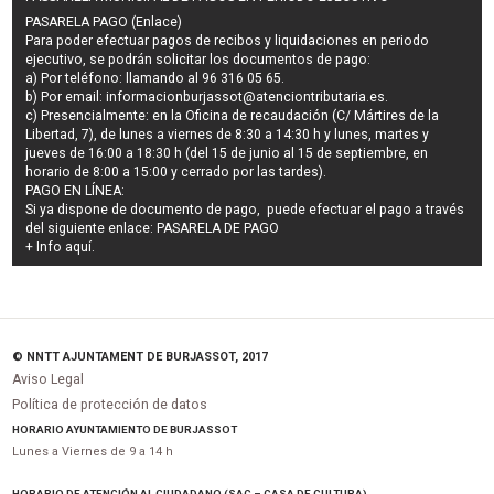
PASARELA PAGO (Enlace)
Para poder efectuar pagos de
recibos y liquidaciones en periodo
ejecutivo
, se podrán
solicitar los documentos de pago
:
a) Por teléfono: llamando al 96 316 05 65.
b) Por email:
informacionburjassot@atenciontributaria.es
.
c) Presencialmente: en la Oficina de recaudación (C/ Mártires de la
Libertad, 7), de lunes a viernes de 8:30 a 14:30 h y lunes, martes y
jueves de 16:00 a 18:30 h (del 15 de junio al 15 de septiembre, en
horario de 8:00 a 15:00 y cerrado por las tardes).
PAGO EN LÍNEA:
Si ya dispone de documento de pago, puede efectuar el pago a través
del siguiente enlace:
PASARELA DE PAGO
+ Info
aquí
.
© NNTT AJUNTAMENT DE BURJASSOT, 2017
Aviso Legal
Política de protección de datos
HORARIO AYUNTAMIENTO DE BURJASSOT
Lunes a Viernes de 9 a 14 h
HORARIO DE ATENCIÓN AL CIUDADANO (SAC – CASA DE CULTURA)