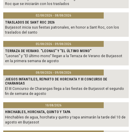
Roc que se iniciarán con los traslados
02/08/2026 - 08/08/2026
TRASLADOS DE SANT ROC 2026
Burjassot inicia sus fiestas patronales, en honor a Sant Roc, con los
traslados del santo
05/08/2026 - 09/08/2026
TERRAZA DE VERANO. "LEONAS" Y "EL ÚLTIMO MONO"
“Leonas” y “El último mono” llegan a la Terraza de Verano de Burjassot
en la primera semana de agosto
08/08/2026 - 09/08/2026
JUEGOS INFANTILES, REPARTO DE HORCHATA Y III CONCURSO DE
CHARANGAS
El III Concurso de Charangas llega a las fiestas de Burjassot el segundo
fin de semana de agosto
10/08/2026
HINCHABLES, HORCHATA, QUINTO Y TAPA
Hinchables de agua, horchata y quinto y tapa animarán la tarde del 10 de
agosto en Burjassot