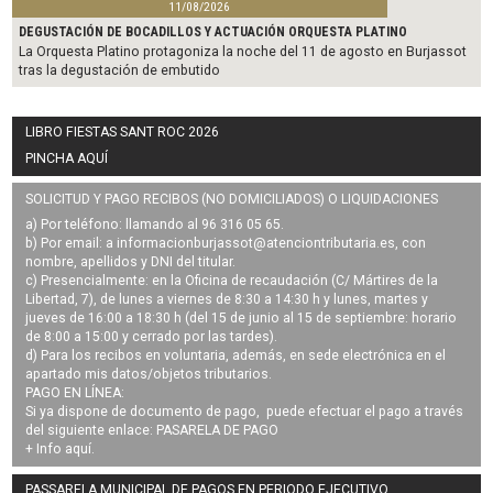
11/08/2026
DEGUSTACIÓN DE BOCADILLOS Y ACTUACIÓN ORQUESTA PLATINO
La Orquesta Platino protagoniza la noche del 11 de agosto en Burjassot
tras la degustación de embutido
LIBRO FIESTAS SANT ROC 2026
PINCHA AQUÍ
SOLICITUD Y PAGO RECIBOS (NO DOMICILIADOS) O LIQUIDACIONES
a) Por teléfono: llamando al 96 316 05 65.
b) Por email: a
informacionburjassot@atenciontributaria.es
, con
nombre, apellidos y DNI del titular.
c) Presencialmente: en la Oficina de recaudación (C/ Mártires de la
Libertad, 7), de lunes a viernes de 8:30 a 14:30 h y lunes, martes y
jueves de 16:00 a 18:30 h (del 15 de junio al 15 de septiembre: horario
de 8:00 a 15:00 y cerrado por las tardes).
d) Para los recibos en voluntaria, además, en sede electrónica en el
apartado mis datos/objetos tributarios.
PAGO EN LÍNEA:
Si ya dispone de documento de pago, puede efectuar el pago a través
del siguiente enlace:
PASARELA DE PAGO
+ Info
aquí
.
PASSARELA MUNICIPAL DE PAGOS EN PERIODO EJECUTIVO