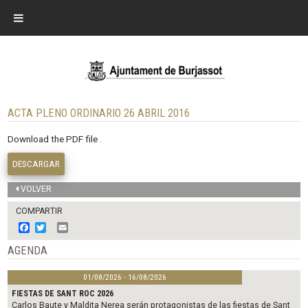
ACTA PLENO ORDINARIO 26 ABRIL 2016
Download the PDF file .
DESCARGAR
VOLVER
COMPARTIR
F
T
E
a
w
m
c
i
a
AGENDA
e
t
i
b
t
l
01/08/2026 - 16/08/2026
o
e
o
r
FIESTAS DE SANT ROC 2026
k
Carlos Baute y Maldita Nerea serán protagonistas de las fiestas de Sant