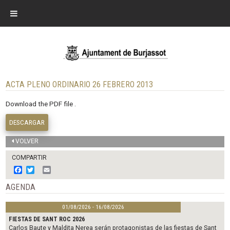
ACTA PLENO ORDINARIO 26 FEBRERO 2013
Download the PDF file .
DESCARGAR
VOLVER
COMPARTIR
F
T
E
a
w
m
c
i
a
AGENDA
e
t
i
b
t
l
01/08/2026 - 16/08/2026
o
e
o
r
FIESTAS DE SANT ROC 2026
k
Carlos Baute y Maldita Nerea serán protagonistas de las fiestas de Sant