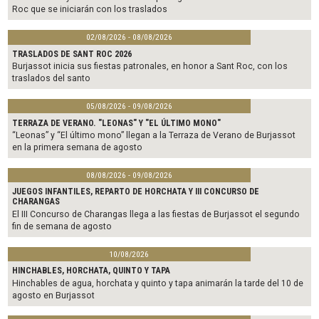
Roc que se iniciarán con los traslados
02/08/2026 - 08/08/2026
TRASLADOS DE SANT ROC 2026
Burjassot inicia sus fiestas patronales, en honor a Sant Roc, con los
traslados del santo
05/08/2026 - 09/08/2026
TERRAZA DE VERANO. "LEONAS" Y "EL ÚLTIMO MONO"
“Leonas” y “El último mono” llegan a la Terraza de Verano de Burjassot
en la primera semana de agosto
08/08/2026 - 09/08/2026
JUEGOS INFANTILES, REPARTO DE HORCHATA Y III CONCURSO DE
CHARANGAS
El III Concurso de Charangas llega a las fiestas de Burjassot el segundo
fin de semana de agosto
10/08/2026
HINCHABLES, HORCHATA, QUINTO Y TAPA
Hinchables de agua, horchata y quinto y tapa animarán la tarde del 10 de
agosto en Burjassot