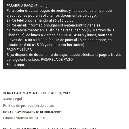
PASARELA PAGO (Enlace)
Para poder efectuar pagos de
recibos y liquidaciones en periodo
ejecutivo
, se podrán
solicitar los documentos de pago
:
a) Por teléfono: llamando al 96 316 05 65.
b) Por email:
informacionburjassot@atenciontributaria.es
.
c) Presencialmente: en la Oficina de recaudación (C/ Mártires de la
Libertad, 7), de lunes a viernes de 8:30 a 14:30 h y lunes, martes y
jueves de 16:00 a 18:30 h (del 15 de junio al 15 de septiembre, en
horario de 8:00 a 15:00 y cerrado por las tardes).
PAGO EN LÍNEA:
Si ya dispone de documento de pago, puede efectuar el pago a través
del siguiente enlace:
PASARELA DE PAGO
+ Info
aquí
.
© NNTT AJUNTAMENT DE BURJASSOT, 2017
Aviso Legal
Política de protección de datos
HORARIO AYUNTAMIENTO DE BURJASSOT
Lunes a Viernes de 9 a 14 h
HORARIO DE ATENCIÓN AL CIUDADANO (SAC – CASA DE CULTURA)