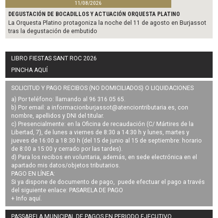
11/08/2026
DEGUSTACIÓN DE BOCADILLOS Y ACTUACIÓN ORQUESTA PLATINO
La Orquesta Platino protagoniza la noche del 11 de agosto en Burjassot
tras la degustación de embutido
LIBRO FIESTAS SANT ROC 2026
PINCHA AQUÍ
SOLICITUD Y PAGO RECIBOS (NO DOMICILIADOS) O LIQUIDACIONES
a) Por teléfono: llamando al 96 316 05 65.
b) Por email: a
informacionburjassot@atenciontributaria.es
, con
nombre, apellidos y DNI del titular.
c) Presencialmente: en la Oficina de recaudación (C/ Mártires de la
Libertad, 7), de lunes a viernes de 8:30 a 14:30 h y lunes, martes y
jueves de 16:00 a 18:30 h (del 15 de junio al 15 de septiembre: horario
de 8:00 a 15:00 y cerrado por las tardes).
d) Para los recibos en voluntaria, además, en sede electrónica en el
apartado mis datos/objetos tributarios.
PAGO EN LÍNEA:
Si ya dispone de documento de pago, puede efectuar el pago a través
del siguiente enlace:
PASARELA DE PAGO
+ Info
aquí
.
PASSARELA MUNICIPAL DE PAGOS EN PERIODO EJECUTIVO