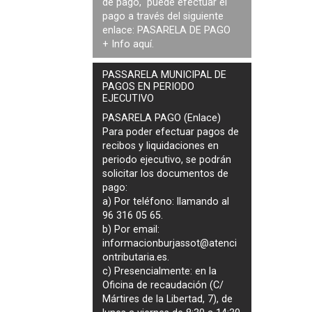
de pago, puede efectuar el
pago a través del siguiente
enlace:
PASARELA DE PAGO
+ Info
aquí
.
PASSARELA MUNICIPAL DE
PAGOS EN PERIODO
EJECUTIVO
PASARELA PAGO (Enlace)
Para poder efectuar pagos de
recibos y liquidaciones en
periodo ejecutivo
, se podrán
solicitar los documentos de
pago
:
a) Por teléfono: llamando al
96 316 05 65.
b) Por email:
informacionburjassot@atenci
ontributaria.es
.
c) Presencialmente: en la
Oficina de recaudación (C/
Mártires de la Libertad, 7), de