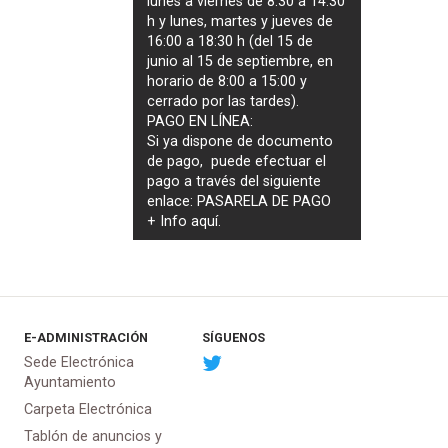
lunes a viernes de 8:30 a 14:30
h y lunes, martes y jueves de
16:00 a 18:30 h (del 15 de
junio al 15 de septiembre, en
horario de 8:00 a 15:00 y
cerrado por las tardes).
PAGO EN LÍNEA:
Si ya dispone de documento
de pago, puede efectuar el
pago a través del siguiente
enlace:
PASARELA DE PAGO
+ Info
aquí
.
E-ADMINISTRACIÓN
SÍGUENOS
Sede Electrónica
Ayuntamiento
Carpeta Electrónica
Tablón de anuncios y