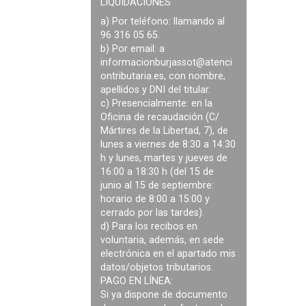
LIQUIDACIONES
a) Por teléfono: llamando al
96 316 05 65.
b) Por email: a
informacionburjassot@atenci
ontributaria.es
, con nombre,
apellidos y DNI del titular.
c) Presencialmente: en la
Oficina de recaudación (C/
Mártires de la Libertad, 7), de
lunes a viernes de 8:30 a 14:30
h y lunes, martes y jueves de
16:00 a 18:30 h (del 15 de
junio al 15 de septiembre:
horario de 8:00 a 15:00 y
cerrado por las tardes).
d) Para los recibos en
voluntaria, además, en sede
electrónica en el apartado mis
datos/objetos tributarios.
PAGO EN LÍNEA:
Si ya dispone de documento