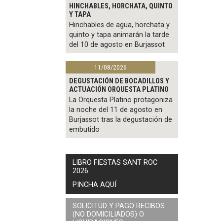
HINCHABLES, HORCHATA, QUINTO
Y TAPA
Hinchables de agua, horchata y
quinto y tapa animarán la tarde
del 10 de agosto en Burjassot
11/08/2026
DEGUSTACIÓN DE BOCADILLOS Y
ACTUACIÓN ORQUESTA PLATINO
La Orquesta Platino protagoniza
la noche del 11 de agosto en
Burjassot tras la degustación de
embutido
LIBRO FIESTAS SANT ROC
2026
PINCHA AQUÍ
SOLICITUD Y PAGO RECIBOS
(NO DOMICILIADOS) O