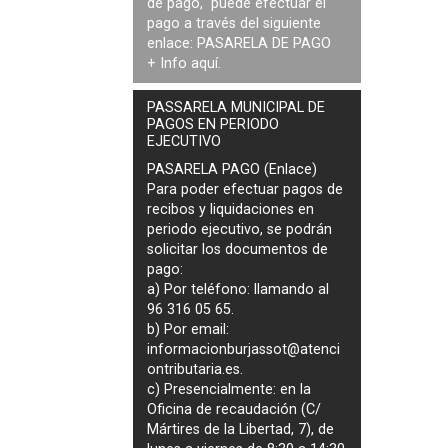
de pago, puede efectuar el
pago a través del siguiente
enlace:
PASARELA DE PAGO
+ Info
aquí
.
PASSARELA MUNICIPAL DE
PAGOS EN PERIODO
EJECUTIVO
PASARELA PAGO (Enlace)
Para poder efectuar pagos de
recibos y liquidaciones en
periodo ejecutivo
, se podrán
solicitar los documentos de
pago
:
a) Por teléfono: llamando al
96 316 05 65.
b) Por email:
informacionburjassot@atenci
ontributaria.es
.
c) Presencialmente: en la
Oficina de recaudación (C/
Mártires de la Libertad, 7), de