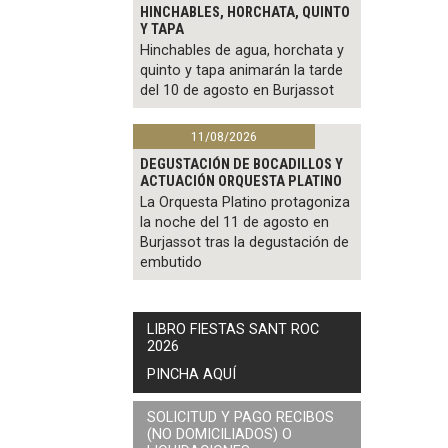
HINCHABLES, HORCHATA, QUINTO
Y TAPA
Hinchables de agua, horchata y
quinto y tapa animarán la tarde
del 10 de agosto en Burjassot
11/08/2026
DEGUSTACIÓN DE BOCADILLOS Y
ACTUACIÓN ORQUESTA PLATINO
La Orquesta Platino protagoniza
la noche del 11 de agosto en
Burjassot tras la degustación de
embutido
LIBRO FIESTAS SANT ROC
2026
PINCHA AQUÍ
SOLICITUD Y PAGO RECIBOS
(NO DOMICILIADOS) O