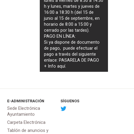
lunes a viernes de 8:30 a 14:30
h y lunes, martes y jueves de
16:00 a 18:30 h (del 15 de
junio al 15 de septiembre, en
horario de 8:00 a 15:00 y
cerrado por las tardes).
PAGO EN LÍNEA:
Si ya dispone de documento
de pago, puede efectuar el
pago a través del siguiente
enlace:
PASARELA DE PAGO
+ Info
aquí
.
E-ADMINISTRACIÓN
SÍGUENOS
Sede Electrónica
Ayuntamiento
Carpeta Electrónica
Tablón de anuncios y