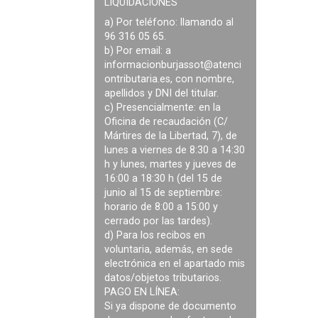
LIQUIDACIONES
a) Por teléfono: llamando al
96 316 05 65.
b) Por email: a
informacionburjassot@atenci
ontributaria.es
, con nombre,
apellidos y DNI del titular.
c) Presencialmente: en la
Oficina de recaudación (C/
Mártires de la Libertad, 7), de
lunes a viernes de 8:30 a 14:30
h y lunes, martes y jueves de
16:00 a 18:30 h (del 15 de
junio al 15 de septiembre:
horario de 8:00 a 15:00 y
cerrado por las tardes).
d) Para los recibos en
voluntaria, además, en sede
electrónica en el apartado mis
datos/objetos tributarios.
PAGO EN LÍNEA:
Si ya dispone de documento