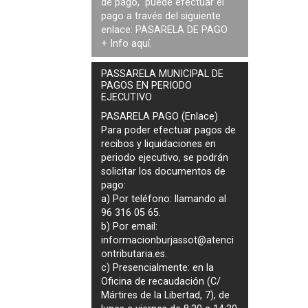
de pago, puede efectuar el
pago a través del siguiente
enlace:
PASARELA DE PAGO
+ Info
aquí
.
PASSARELA MUNICIPAL DE
PAGOS EN PERIODO
EJECUTIVO
PASARELA PAGO (Enlace)
Para poder efectuar pagos de
recibos y liquidaciones en
periodo ejecutivo
, se podrán
solicitar los documentos de
pago
:
a) Por teléfono: llamando al
96 316 05 65.
b) Por email:
informacionburjassot@atenci
ontributaria.es
.
c) Presencialmente: en la
Oficina de recaudación (C/
Mártires de la Libertad, 7), de