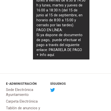
lunes a viernes de 8:30 a 14:30
h y lunes, martes y jueves de
16:00 a 18:30 h (del 15 de
junio al 15 de septiembre, en
horario de 8:00 a 15:00 y
cerrado por las tardes).
PAGO EN LÍNEA:
Si ya dispone de documento
de pago, puede efectuar el
pago a través del siguiente
enlace:
PASARELA DE PAGO
+ Info
aquí
.
E-ADMINISTRACIÓN
SÍGUENOS
Sede Electrónica
Ayuntamiento
Carpeta Electrónica
Tablón de anuncios y