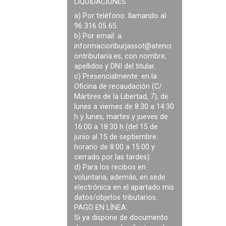
LIQUIDACIONES
a) Por teléfono: llamando al
96 316 05 65.
b) Por email: a
informacionburjassot@atenci
ontributaria.es
, con nombre,
apellidos y DNI del titular.
c) Presencialmente: en la
Oficina de recaudación (C/
Mártires de la Libertad, 7), de
lunes a viernes de 8:30 a 14:30
h y lunes, martes y jueves de
16:00 a 18:30 h (del 15 de
junio al 15 de septiembre:
horario de 8:00 a 15:00 y
cerrado por las tardes).
d) Para los recibos en
voluntaria, además, en sede
electrónica en el apartado mis
datos/objetos tributarios.
PAGO EN LÍNEA:
Si ya dispone de documento