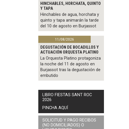
HINCHABLES, HORCHATA, QUINTO
Y TAPA
Hinchables de agua, horchata y
quinto y tapa animarán la tarde
del 10 de agosto en Burjassot
11/08/2026
DEGUSTACIÓN DE BOCADILLOS Y
ACTUACIÓN ORQUESTA PLATINO
La Orquesta Platino protagoniza
la noche del 11 de agosto en
Burjassot tras la degustación de
embutido
LIBRO FIESTAS SANT ROC
2026
PINCHA AQUÍ
SOLICITUD Y PAGO RECIBOS
(NO DOMICILIADOS) O