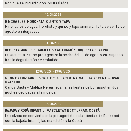
Roc que se iniciarán con los traslados
10/08/2026
HINCHABLES, HORCHATA, QUINTO Y TAPA
Hinchables de agua, horchata y quinto y tapa animarán la tarde del 10 de
agosto en Burjassot
11/08/2026
DEGUSTACIÓN DE BOCADILLOS Y ACTUACIÓN ORQUESTA PLATINO
La Orquesta Platino protagoniza la noche del 11 de agosto en Burjassot
tras la degustación de embutido
12/08/2026 - 13/08/2026
CONCIERTOS: CARLOS BAUTE + DJ CARLOTA Y MALDITA NEREA + DJ IVÁN
GRANERO
Carlos Baute y Maldita Nerea llegan a las fiestas de Burjassot en dos
noches dedicadas a la música
14/08/2026
BAJADA Y RODÀ INFANTIL. MASCLETÁS NOCTURNAS. COETÀ
La pólvora se convierte en la protagonista de las fiestas de Burjassot
con la bajada infantil, las mascletás y la Coetà