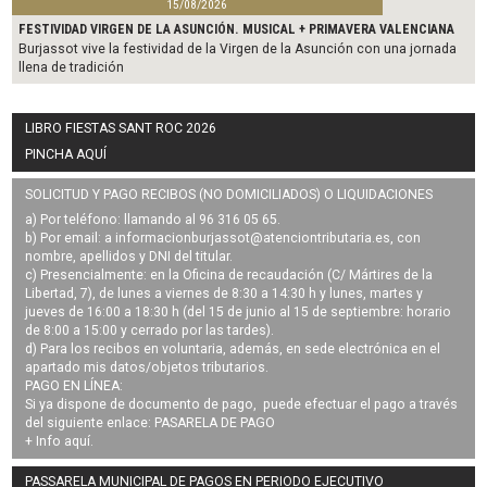
15/08/2026
FESTIVIDAD VIRGEN DE LA ASUNCIÓN. MUSICAL + PRIMAVERA VALENCIANA
Burjassot vive la festividad de la Virgen de la Asunción con una jornada
llena de tradición
LIBRO FIESTAS SANT ROC 2026
PINCHA AQUÍ
SOLICITUD Y PAGO RECIBOS (NO DOMICILIADOS) O LIQUIDACIONES
a) Por teléfono: llamando al 96 316 05 65.
b) Por email: a
informacionburjassot@atenciontributaria.es
, con
nombre, apellidos y DNI del titular.
c) Presencialmente: en la Oficina de recaudación (C/ Mártires de la
Libertad, 7), de lunes a viernes de 8:30 a 14:30 h y lunes, martes y
jueves de 16:00 a 18:30 h (del 15 de junio al 15 de septiembre: horario
de 8:00 a 15:00 y cerrado por las tardes).
d) Para los recibos en voluntaria, además, en sede electrónica en el
apartado mis datos/objetos tributarios.
PAGO EN LÍNEA:
Si ya dispone de documento de pago, puede efectuar el pago a través
del siguiente enlace:
PASARELA DE PAGO
+ Info
aquí
.
PASSARELA MUNICIPAL DE PAGOS EN PERIODO EJECUTIVO