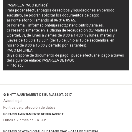
PASARELA PAGO (Enlace)
Para poder efectuar pagos de
recibos y liquidaciones en periodo
ejecutivo
, se podrán
solicitar los documentos de pago
:
a) Por teléfono: llamando al 96 316 05 65.
b) Por email:
informacionburjassot@atenciontributaria.es
.
c) Presencialmente: en la Oficina de recaudación (C/ Mártires de la
Libertad, 7), de lunes a viernes de 8:30 a 14:30 h y lunes, martes y
jueves de 16:00 a 18:30 h (del 15 de junio al 15 de septiembre, en
horario de 8:00 a 15:00 y cerrado por las tardes).
PAGO EN LÍNEA:
Si ya dispone de documento de pago, puede efectuar el pago a través
del siguiente enlace:
PASARELA DE PAGO
+ Info
aquí
.
© NNTT AJUNTAMENT DE BURJASSOT, 2017
Aviso Legal
Política de protección de datos
HORARIO AYUNTAMIENTO DE BURJASSOT
Lunes a Viernes de 9 a 14 h
HORARIO DE ATENCIÓN AL CIUDADANO (SAC – CASA DE CULTURA)