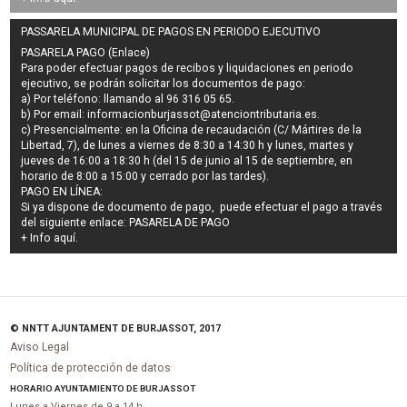
PASSARELA MUNICIPAL DE PAGOS EN PERIODO EJECUTIVO
PASARELA PAGO (Enlace)
Para poder efectuar pagos de
recibos y liquidaciones en periodo
ejecutivo
, se podrán
solicitar los documentos de pago
:
a) Por teléfono: llamando al 96 316 05 65.
b) Por email:
informacionburjassot@atenciontributaria.es
.
c) Presencialmente: en la Oficina de recaudación (C/ Mártires de la
Libertad, 7), de lunes a viernes de 8:30 a 14:30 h y lunes, martes y
jueves de 16:00 a 18:30 h (del 15 de junio al 15 de septiembre, en
horario de 8:00 a 15:00 y cerrado por las tardes).
PAGO EN LÍNEA:
Si ya dispone de documento de pago, puede efectuar el pago a través
del siguiente enlace:
PASARELA DE PAGO
+ Info
aquí
.
© NNTT AJUNTAMENT DE BURJASSOT, 2017
Aviso Legal
Política de protección de datos
HORARIO AYUNTAMIENTO DE BURJASSOT
Lunes a Viernes de 9 a 14 h