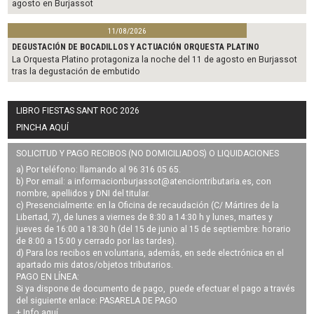
agosto en Burjassot
11/08/2026
DEGUSTACIÓN DE BOCADILLOS Y ACTUACIÓN ORQUESTA PLATINO
La Orquesta Platino protagoniza la noche del 11 de agosto en Burjassot
tras la degustación de embutido
LIBRO FIESTAS SANT ROC 2026
PINCHA AQUÍ
SOLICITUD Y PAGO RECIBOS (NO DOMICILIADOS) O LIQUIDACIONES
a) Por teléfono: llamando al 96 316 05 65.
b) Por email: a
informacionburjassot@atenciontributaria.es
, con
nombre, apellidos y DNI del titular.
c) Presencialmente: en la Oficina de recaudación (C/ Mártires de la
Libertad, 7), de lunes a viernes de 8:30 a 14:30 h y lunes, martes y
jueves de 16:00 a 18:30 h (del 15 de junio al 15 de septiembre: horario
de 8:00 a 15:00 y cerrado por las tardes).
d) Para los recibos en voluntaria, además, en sede electrónica en el
apartado mis datos/objetos tributarios.
PAGO EN LÍNEA:
Si ya dispone de documento de pago, puede efectuar el pago a través
del siguiente enlace:
PASARELA DE PAGO
+ Info
aquí
.