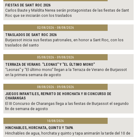
o
e
o
r
FIESTAS DE SANT ROC 2026
k
Carlos Baute y Maldita Nerea serán protagonistas de las fiestas de Sant
Roc que se iniciarán con los traslados
02/08/2026 - 08/08/2026
TRASLADOS DE SANT ROC 2026
Burjassot inicia sus fiestas patronales, en honor a Sant Roc, con los
traslados del santo
05/08/2026 - 09/08/2026
TERRAZA DE VERANO. "LEONAS" Y "EL ÚLTIMO MONO"
“Leonas” y “El último mono” llegan a la Terraza de Verano de Burjassot
en la primera semana de agosto
08/08/2026 - 09/08/2026
JUEGOS INFANTILES, REPARTO DE HORCHATA Y III CONCURSO DE
CHARANGAS
El III Concurso de Charangas llega a las fiestas de Burjassot el segundo
fin de semana de agosto
10/08/2026
HINCHABLES, HORCHATA, QUINTO Y TAPA
Hinchables de agua, horchata y quinto y tapa animarán la tarde del 10 de