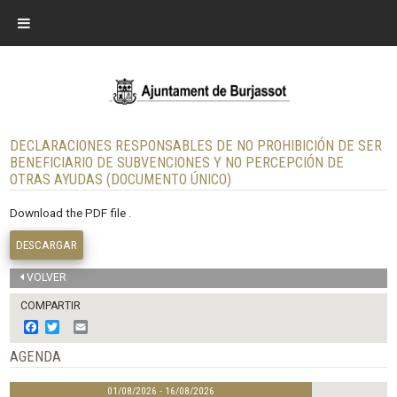
DECLARACIONES RESPONSABLES DE NO PROHIBICIÓN DE SER
BENEFICIARIO DE SUBVENCIONES Y NO PERCEPCIÓN DE
OTRAS AYUDAS (DOCUMENTO ÚNICO)
Download the PDF file .
DESCARGAR
VOLVER
COMPARTIR
F
T
E
a
w
m
c
i
a
AGENDA
e
t
i
b
t
l
01/08/2026 - 16/08/2026