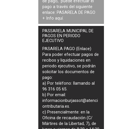
de pago, puede efectuar el
pago a través del siguiente
enlace:
PASARELA DE PAGO
+ Info
aquí
.
PASSARELA MUNICIPAL DE
PAGOS EN PERIODO
EJECUTIVO
PASARELA PAGO (Enlace)
Para poder efectuar pagos de
recibos y liquidaciones en
periodo ejecutivo
, se podrán
solicitar los documentos de
pago
:
a) Por teléfono: llamando al
96 316 05 65.
b) Por email:
informacionburjassot@atenci
ontributaria.es
.
c) Presencialmente: en la
Oficina de recaudación (C/
Mártires de la Libertad, 7), de