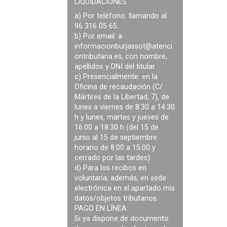
LIQUIDACIONES
a) Por teléfono: llamando al
96 316 05 65.
b) Por email: a
informacionburjassot@atenci
ontributaria.es
, con nombre,
apellidos y DNI del titular.
c) Presencialmente: en la
Oficina de recaudación (C/
Mártires de la Libertad, 7), de
lunes a viernes de 8:30 a 14:30
h y lunes, martes y jueves de
16:00 a 18:30 h (del 15 de
junio al 15 de septiembre:
horario de 8:00 a 15:00 y
cerrado por las tardes).
d) Para los recibos en
voluntaria, además, en sede
electrónica en el apartado mis
datos/objetos tributarios.
PAGO EN LÍNEA:
Si ya dispone de documento