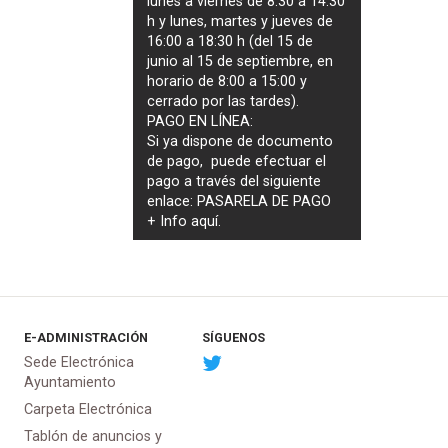
lunes a viernes de 8:30 a 14:30
h y lunes, martes y jueves de
16:00 a 18:30 h (del 15 de
junio al 15 de septiembre, en
horario de 8:00 a 15:00 y
cerrado por las tardes).
PAGO EN LÍNEA:
Si ya dispone de documento
de pago, puede efectuar el
pago a través del siguiente
enlace:
PASARELA DE PAGO
+ Info
aquí
.
E-ADMINISTRACIÓN
SÍGUENOS
Sede Electrónica
Ayuntamiento
Carpeta Electrónica
Tablón de anuncios y