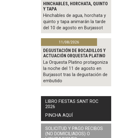
HINCHABLES, HORCHATA, QUINTO
Y TAPA
Hinchables de agua, horchata y
quinto y tapa animarán la tarde
del 10 de agosto en Burjassot
11/08/2026
DEGUSTACIÓN DE BOCADILLOS Y
ACTUACIÓN ORQUESTA PLATINO
La Orquesta Platino protagoniza
la noche del 11 de agosto en
Burjassot tras la degustación de
embutido
LIBRO FIESTAS SANT ROC
2026
PINCHA AQUÍ
SOLICITUD Y PAGO RECIBOS
(NO DOMICILIADOS) O