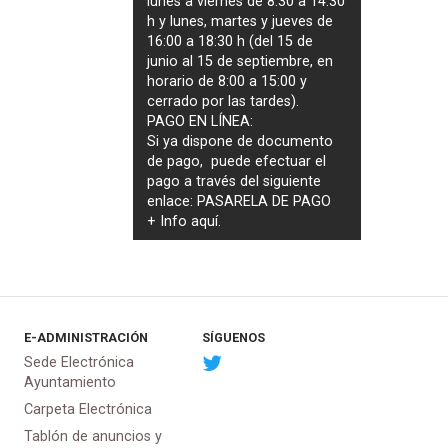
lunes a viernes de 8:30 a 14:30
h y lunes, martes y jueves de
16:00 a 18:30 h (del 15 de
junio al 15 de septiembre, en
horario de 8:00 a 15:00 y
cerrado por las tardes).
PAGO EN LÍNEA:
Si ya dispone de documento
de pago, puede efectuar el
pago a través del siguiente
enlace:
PASARELA DE PAGO
+ Info
aquí
.
E-ADMINISTRACIÓN
SÍGUENOS
Sede Electrónica
Ayuntamiento
Carpeta Electrónica
Tablón de anuncios y