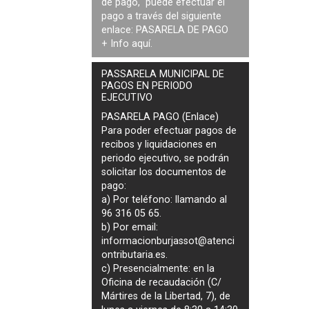
de pago, puede efectuar el
pago a través del siguiente
enlace:
PASARELA DE PAGO
+ Info
aquí
.
PASSARELA MUNICIPAL DE
PAGOS EN PERIODO
EJECUTIVO
PASARELA PAGO (Enlace)
Para poder efectuar pagos de
recibos y liquidaciones en
periodo ejecutivo
, se podrán
solicitar los documentos de
pago
:
a) Por teléfono: llamando al
96 316 05 65.
b) Por email:
informacionburjassot@atenci
ontributaria.es
.
c) Presencialmente: en la
Oficina de recaudación (C/
Mártires de la Libertad, 7), de