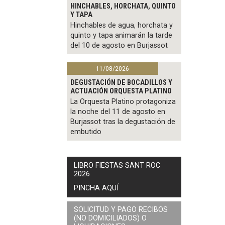
HINCHABLES, HORCHATA, QUINTO
Y TAPA
Hinchables de agua, horchata y
quinto y tapa animarán la tarde
del 10 de agosto en Burjassot
11/08/2026
DEGUSTACIÓN DE BOCADILLOS Y
ACTUACIÓN ORQUESTA PLATINO
La Orquesta Platino protagoniza
la noche del 11 de agosto en
Burjassot tras la degustación de
embutido
LIBRO FIESTAS SANT ROC
2026
PINCHA AQUÍ
SOLICITUD Y PAGO RECIBOS
(NO DOMICILIADOS) O