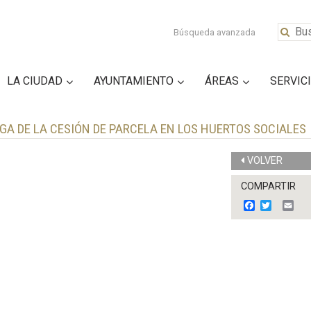
Búsqueda avanzada
LA CIUDAD
AYUNTAMIENTO
ÁREAS
SERVIC
A DE LA CESIÓN DE PARCELA EN LOS HUERTOS SOCIALES
VOLVER
COMPARTIR
F
T
E
a
w
m
c
i
a
e
t
i
b
t
l
o
e
o
r
k