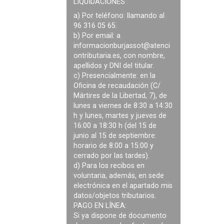
LIQUIDACIONES
a) Por teléfono: llamando al
96 316 05 65.
b) Por email: a
informacionburjassot@atenci
ontributaria.es
, con nombre,
apellidos y DNI del titular.
c) Presencialmente: en la
Oficina de recaudación (C/
Mártires de la Libertad, 7), de
lunes a viernes de 8:30 a 14:30
h y lunes, martes y jueves de
16:00 a 18:30 h (del 15 de
junio al 15 de septiembre:
horario de 8:00 a 15:00 y
cerrado por las tardes).
d) Para los recibos en
voluntaria, además, en sede
electrónica en el apartado mis
datos/objetos tributarios.
PAGO EN LÍNEA:
Si ya dispone de documento