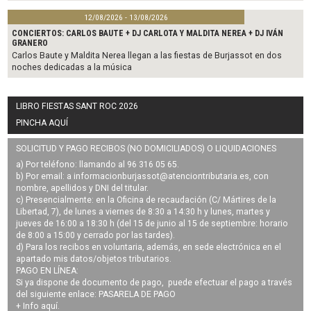
12/08/2026 - 13/08/2026
CONCIERTOS: CARLOS BAUTE + DJ CARLOTA Y MALDITA NEREA + DJ IVÁN
GRANERO
Carlos Baute y Maldita Nerea llegan a las fiestas de Burjassot en dos
noches dedicadas a la música
LIBRO FIESTAS SANT ROC 2026
PINCHA AQUÍ
SOLICITUD Y PAGO RECIBOS (NO DOMICILIADOS) O LIQUIDACIONES
a) Por teléfono: llamando al 96 316 05 65.
b) Por email: a
informacionburjassot@atenciontributaria.es
, con
nombre, apellidos y DNI del titular.
c) Presencialmente: en la Oficina de recaudación (C/ Mártires de la
Libertad, 7), de lunes a viernes de 8:30 a 14:30 h y lunes, martes y
jueves de 16:00 a 18:30 h (del 15 de junio al 15 de septiembre: horario
de 8:00 a 15:00 y cerrado por las tardes).
d) Para los recibos en voluntaria, además, en sede electrónica en el
apartado mis datos/objetos tributarios.
PAGO EN LÍNEA:
Si ya dispone de documento de pago, puede efectuar el pago a través
del siguiente enlace:
PASARELA DE PAGO
+ Info
aquí
.