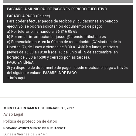
PASSARELA MUNICIPAL DE PAGOS EN PERIODO EJECUTIVO
PASARELA PAGO (Enlace)
Para poder efectuar pagos de
recibos y liquidaciones en periodo
ejecutivo
, se podrán
solicitar los documentos de pago
:
a) Por teléfono: llamando al 96 316 05 65.
b) Por email:
informacionburjassot@atenciontributaria.es
.
c) Presencialmente: en la Oficina de recaudación (C/ Mártires de la
Libertad, 7), de lunes a viernes de 8:30 a 14:30 h y lunes, martes y
jueves de 16:00 a 18:30 h (del 15 de junio al 15 de septiembre, en
horario de 8:00 a 15:00 y cerrado por las tardes).
PAGO EN LÍNEA:
Si ya dispone de documento de pago, puede efectuar el pago a través
del siguiente enlace:
PASARELA DE PAGO
+ Info
aquí
.
© NNTT AJUNTAMENT DE BURJASSOT, 2017
Aviso Legal
Política de protección de datos
HORARIO AYUNTAMIENTO DE BURJASSOT
Lunes a Viernes de 9 a 14 h