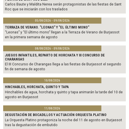
k
Carlos Baute y Maldita Nerea serán protagonistas de las fiestas de Sant
Roc que se iniciarán con los traslados
05/08/2026 - 09/08/2026
TERRAZA DE VERANO. "LEONAS" Y "EL ÚLTIMO MONO"
“Leonas” y “El último mono” llegan a la Terraza de Verano de Burjassot
en la primera semana de agosto
08/08/2026 - 09/08/2026
JUEGOS INFANTILES, REPARTO DE HORCHATA Y III CONCURSO DE
CHARANGAS
El III Concurso de Charangas llega a las fiestas de Burjassot el segundo
fin de semana de agosto
10/08/2026
HINCHABLES, HORCHATA, QUINTO Y TAPA
Hinchables de agua, horchata y quinto y tapa animarán la tarde del 10 de
agosto en Burjassot
11/08/2026
DEGUSTACIÓN DE BOCADILLOS Y ACTUACIÓN ORQUESTA PLATINO
La Orquesta Platino protagoniza la noche del 11 de agosto en Burjassot
tras la degustación de embutido