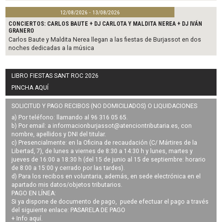
12/08/2026 - 13/08/2026
CONCIERTOS: CARLOS BAUTE + DJ CARLOTA Y MALDITA NEREA + DJ IVÁN
GRANERO
Carlos Baute y Maldita Nerea llegan a las fiestas de Burjassot en dos
noches dedicadas a la música
LIBRO FIESTAS SANT ROC 2026
PINCHA AQUÍ
SOLICITUD Y PAGO RECIBOS (NO DOMICILIADOS) O LIQUIDACIONES
a) Por teléfono: llamando al 96 316 05 65.
b) Por email: a
informacionburjassot@atenciontributaria.es
, con
nombre, apellidos y DNI del titular.
c) Presencialmente: en la Oficina de recaudación (C/ Mártires de la
Libertad, 7), de lunes a viernes de 8:30 a 14:30 h y lunes, martes y
jueves de 16:00 a 18:30 h (del 15 de junio al 15 de septiembre: horario
de 8:00 a 15:00 y cerrado por las tardes).
d) Para los recibos en voluntaria, además, en sede electrónica en el
apartado mis datos/objetos tributarios.
PAGO EN LÍNEA:
Si ya dispone de documento de pago, puede efectuar el pago a través
del siguiente enlace:
PASARELA DE PAGO
+ Info
aquí
.