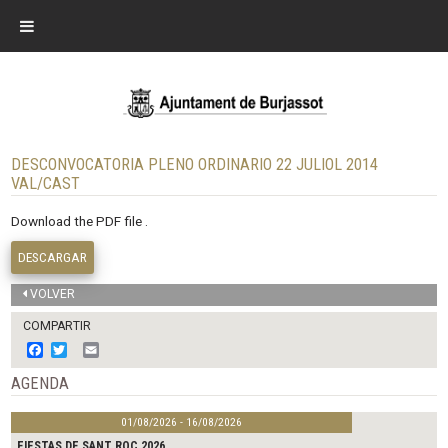
DESCONVOCATORIA PLENO ORDINARIO 22 JULIOL 2014
VAL/CAST
Download the PDF file .
DESCARGAR
VOLVER
COMPARTIR
F
T
E
a
w
m
c
i
a
AGENDA
e
t
i
b
t
l
01/08/2026 - 16/08/2026
o
e
o
r
FIESTAS DE SANT ROC 2026