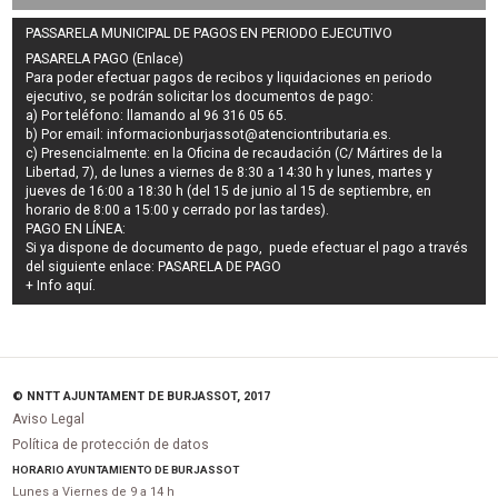
PASSARELA MUNICIPAL DE PAGOS EN PERIODO EJECUTIVO
PASARELA PAGO (Enlace)
Para poder efectuar pagos de
recibos y liquidaciones en periodo
ejecutivo
, se podrán
solicitar los documentos de pago
:
a) Por teléfono: llamando al 96 316 05 65.
b) Por email:
informacionburjassot@atenciontributaria.es
.
c) Presencialmente: en la Oficina de recaudación (C/ Mártires de la
Libertad, 7), de lunes a viernes de 8:30 a 14:30 h y lunes, martes y
jueves de 16:00 a 18:30 h (del 15 de junio al 15 de septiembre, en
horario de 8:00 a 15:00 y cerrado por las tardes).
PAGO EN LÍNEA:
Si ya dispone de documento de pago, puede efectuar el pago a través
del siguiente enlace:
PASARELA DE PAGO
+ Info
aquí
.
© NNTT AJUNTAMENT DE BURJASSOT, 2017
Aviso Legal
Política de protección de datos
HORARIO AYUNTAMIENTO DE BURJASSOT
Lunes a Viernes de 9 a 14 h