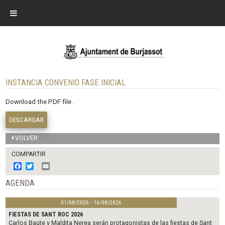
INSTANCIA CONVENIO FASE INICIAL
Download the PDF file .
DESCARGAR
VOLVER
COMPARTIR
F
T
E
a
w
m
c
i
a
AGENDA
e
t
i
b
t
l
01/08/2026 - 16/08/2026
o
e
o
r
FIESTAS DE SANT ROC 2026
k
Carlos Baute y Maldita Nerea serán protagonistas de las fiestas de Sant