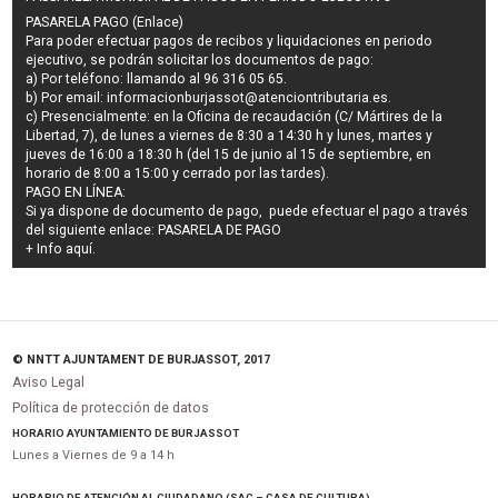
PASARELA PAGO (Enlace)
Para poder efectuar pagos de
recibos y liquidaciones en periodo
ejecutivo
, se podrán
solicitar los documentos de pago
:
a) Por teléfono: llamando al 96 316 05 65.
b) Por email:
informacionburjassot@atenciontributaria.es
.
c) Presencialmente: en la Oficina de recaudación (C/ Mártires de la
Libertad, 7), de lunes a viernes de 8:30 a 14:30 h y lunes, martes y
jueves de 16:00 a 18:30 h (del 15 de junio al 15 de septiembre, en
horario de 8:00 a 15:00 y cerrado por las tardes).
PAGO EN LÍNEA:
Si ya dispone de documento de pago, puede efectuar el pago a través
del siguiente enlace:
PASARELA DE PAGO
+ Info
aquí
.
© NNTT AJUNTAMENT DE BURJASSOT, 2017
Aviso Legal
Política de protección de datos
HORARIO AYUNTAMIENTO DE BURJASSOT
Lunes a Viernes de 9 a 14 h
HORARIO DE ATENCIÓN AL CIUDADANO (SAC – CASA DE CULTURA)