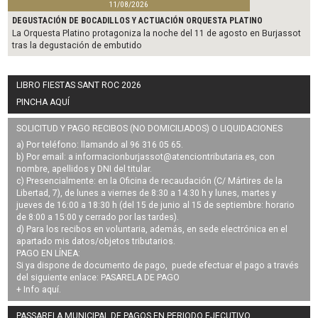
11/08/2026
DEGUSTACIÓN DE BOCADILLOS Y ACTUACIÓN ORQUESTA PLATINO
La Orquesta Platino protagoniza la noche del 11 de agosto en Burjassot
tras la degustación de embutido
LIBRO FIESTAS SANT ROC 2026
PINCHA AQUÍ
SOLICITUD Y PAGO RECIBOS (NO DOMICILIADOS) O LIQUIDACIONES
a) Por teléfono: llamando al 96 316 05 65.
b) Por email: a
informacionburjassot@atenciontributaria.es
, con
nombre, apellidos y DNI del titular.
c) Presencialmente: en la Oficina de recaudación (C/ Mártires de la
Libertad, 7), de lunes a viernes de 8:30 a 14:30 h y lunes, martes y
jueves de 16:00 a 18:30 h (del 15 de junio al 15 de septiembre: horario
de 8:00 a 15:00 y cerrado por las tardes).
d) Para los recibos en voluntaria, además, en sede electrónica en el
apartado mis datos/objetos tributarios.
PAGO EN LÍNEA:
Si ya dispone de documento de pago, puede efectuar el pago a través
del siguiente enlace:
PASARELA DE PAGO
+ Info
aquí
.
PASSARELA MUNICIPAL DE PAGOS EN PERIODO EJECUTIVO