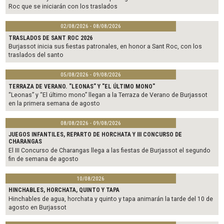
Roc que se iniciarán con los traslados
02/08/2026 - 08/08/2026
TRASLADOS DE SANT ROC 2026
Burjassot inicia sus fiestas patronales, en honor a Sant Roc, con los
traslados del santo
05/08/2026 - 09/08/2026
TERRAZA DE VERANO. "LEONAS" Y "EL ÚLTIMO MONO"
“Leonas” y “El último mono” llegan a la Terraza de Verano de Burjassot
en la primera semana de agosto
08/08/2026 - 09/08/2026
JUEGOS INFANTILES, REPARTO DE HORCHATA Y III CONCURSO DE
CHARANGAS
El III Concurso de Charangas llega a las fiestas de Burjassot el segundo
fin de semana de agosto
10/08/2026
HINCHABLES, HORCHATA, QUINTO Y TAPA
Hinchables de agua, horchata y quinto y tapa animarán la tarde del 10 de
agosto en Burjassot