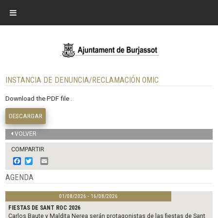
INSTANCIA DE DENUNCIA/RECLAMACIÓN OMIC
Download the PDF file .
DESCARGAR
VOLVER
COMPARTIR
F
T
E
a
w
m
c
i
a
AGENDA
e
t
i
b
t
l
01/08/2026 - 16/08/2026
o
e
o
r
FIESTAS DE SANT ROC 2026
k
Carlos Baute y Maldita Nerea serán protagonistas de las fiestas de Sant