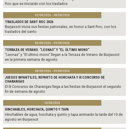
Roc que se iniciarán con los traslados
02/08/2026 - 08/08/2026
TRASLADOS DE SANT ROC 2026
Burjassot inicia sus fiestas patronales, en honor a Sant Roc, con los
traslados del santo
05/08/2026 - 09/08/2026
TERRAZA DE VERANO. "LEONAS" Y "EL ÚLTIMO MONO"
“Leonas” y “El último mono” llegan a la Terraza de Verano de Burjassot
en la primera semana de agosto
08/08/2026 - 09/08/2026
JUEGOS INFANTILES, REPARTO DE HORCHATA Y III CONCURSO DE
CHARANGAS
El III Concurso de Charangas llega a las fiestas de Burjassot el segundo
fin de semana de agosto
10/08/2026
HINCHABLES, HORCHATA, QUINTO Y TAPA
Hinchables de agua, horchata y quinto y tapa animarán la tarde del 10 de
agosto en Burjassot