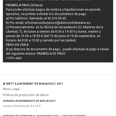
PASARELA PAGO (Enlace)
Para poder efectuar pagos de
recibos y liquidaciones en periodo
ejecutivo
, se podrán
solicitar los documentos de pago
:
a) Por teléfono: llamando al 96 316 05 65.
b) Por email:
informacionburjassot@atenciontributaria.es
.
c) Presencialmente: en la Oficina de recaudación (C/ Mártires de la
Libertad, 7), de lunes a viernes de 8:30 a 14:30 h y lunes, martes y
jueves de 16:00 a 18:30 h (del 15 de junio al 15 de septiembre, en
horario de 8:00 a 15:00 y cerrado por las tardes).
PAGO EN LÍNEA:
Si ya dispone de documento de pago, puede efectuar el pago a través
del siguiente enlace:
PASARELA DE PAGO
+ Info
aquí
.
© NNTT AJUNTAMENT DE BURJASSOT, 2017
Aviso Legal
Política de protección de datos
HORARIO AYUNTAMIENTO DE BURJASSOT
Lunes a Viernes de 9 a 14 h
HORARIO DE ATENCIÓN AL CIUDADANO (SAC – CASA DE CULTURA)