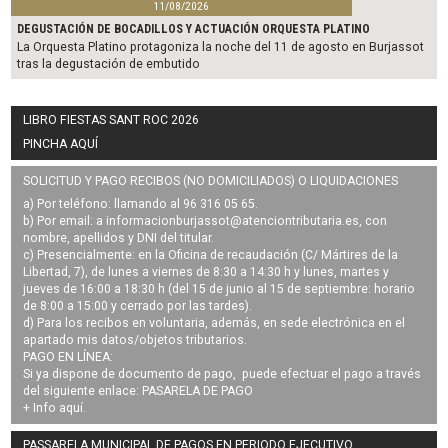
11/08/2026
DEGUSTACIÓN DE BOCADILLOS Y ACTUACIÓN ORQUESTA PLATINO
La Orquesta Platino protagoniza la noche del 11 de agosto en Burjassot
tras la degustación de embutido
LIBRO FIESTAS SANT ROC 2026
PINCHA AQUÍ
SOLICITUD Y PAGO RECIBOS (NO DOMICILIADOS) O LIQUIDACIONES
a) Por teléfono: llamando al 96 316 05 65.
b) Por email: a
informacionburjassot@atenciontributaria.es
, con
nombre, apellidos y DNI del titular.
c) Presencialmente: en la Oficina de recaudación (C/ Mártires de la
Libertad, 7), de lunes a viernes de 8:30 a 14:30 h y lunes, martes y
jueves de 16:00 a 18:30 h (del 15 de junio al 15 de septiembre: horario
de 8:00 a 15:00 y cerrado por las tardes).
d) Para los recibos en voluntaria, además, en sede electrónica en el
apartado mis datos/objetos tributarios.
PAGO EN LÍNEA:
Si ya dispone de documento de pago, puede efectuar el pago a través
del siguiente enlace:
PASARELA DE PAGO
+ Info
aquí
.
PASSARELA MUNICIPAL DE PAGOS EN PERIODO EJECUTIVO