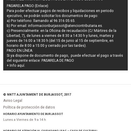
PASARELA PAGO (Enlace)
Para poder efectuar pagos de
recibos y liquidaciones en periodo
ejecutivo
, se podrán
solicitar los documentos de pago
:
a) Por teléfono: llamando al 96 316 05 65.
b) Por email:
informacionburjassot@atenciontributaria.es
.
c) Presencialmente: en la Oficina de recaudación (C/ Mártires de la
Libertad, 7), de lunes a viernes de 8:30 a 14:30 h y lunes, martes y
jueves de 16:00 a 18:30 h (del 15 de junio al 15 de septiembre, en
horario de 8:00 a 15:00 y cerrado por las tardes).
PAGO EN LÍNEA:
Si ya dispone de documento de pago, puede efectuar el pago a través
del siguiente enlace:
PASARELA DE PAGO
+ Info
aquí
.
© NNTT AJUNTAMENT DE BURJASSOT, 2017
Aviso Legal
Política de protección de datos
HORARIO AYUNTAMIENTO DE BURJASSOT
Lunes a Viernes de 9 a 14 h
HORARIO DE ATENCIÓN AL CIUDADANO (SAC – CASA DE CULTURA)