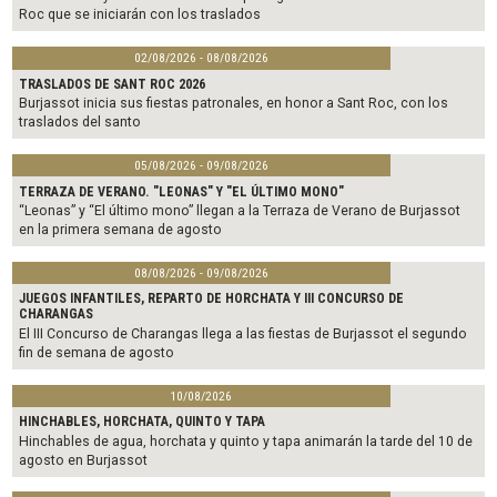
Roc que se iniciarán con los traslados
02/08/2026 - 08/08/2026
TRASLADOS DE SANT ROC 2026
Burjassot inicia sus fiestas patronales, en honor a Sant Roc, con los
traslados del santo
05/08/2026 - 09/08/2026
TERRAZA DE VERANO. "LEONAS" Y "EL ÚLTIMO MONO"
“Leonas” y “El último mono” llegan a la Terraza de Verano de Burjassot
en la primera semana de agosto
08/08/2026 - 09/08/2026
JUEGOS INFANTILES, REPARTO DE HORCHATA Y III CONCURSO DE
CHARANGAS
El III Concurso de Charangas llega a las fiestas de Burjassot el segundo
fin de semana de agosto
10/08/2026
HINCHABLES, HORCHATA, QUINTO Y TAPA
Hinchables de agua, horchata y quinto y tapa animarán la tarde del 10 de
agosto en Burjassot