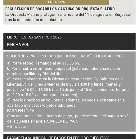
11/08/2026
DEGUSTACIÓN DE BOCADILLOS Y ACTUACIÓN ORQUESTA PLATINO
La Orquesta Platino protagoniza la noche del 11 de agosto en Burjassot
tras la degustación de embutido
LIBRO FIESTAS SANT ROC 2026
PINCHA AQUÍ
SOLICITUD Y PAGO RECIBOS (NO DOMICILIADOS) O LIQUIDACIONES
a) Por teléfono: llamando al 96 316 05 65.
b) Por email: a
informacionburjassot@atenciontributaria.es
, con
nombre, apellidos y DNI del titular.
c) Presencialmente: en la Oficina de recaudación (C/ Mártires de la
Libertad, 7), de lunes a viernes de 8:30 a 14:30 h y lunes, martes y
jueves de 16:00 a 18:30 h (del 15 de junio al 15 de septiembre: horario
de 8:00 a 15:00 y cerrado por las tardes).
d) Para los recibos en voluntaria, además, en sede electrónica en el
apartado mis datos/objetos tributarios.
PAGO EN LÍNEA:
Si ya dispone de documento de pago, puede efectuar el pago a través
del siguiente enlace:
PASARELA DE PAGO
+ Info
aquí
.
PASSARELA MUNICIPAL DE PAGOS EN PERIODO EJECUTIVO