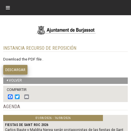
INSTANCIA RECURSO DE REPOSICIÓN
Download the PDF file .
DESCARGAR
VOLVER
COMPARTIR
F
T
E
a
w
m
c
i
a
AGENDA
e
t
i
b
t
l
01/08/2026 - 16/08/2026
o
e
o
r
FIESTAS DE SANT ROC 2026
k
Carlos Baute y Maldita Nerea serán protagonistas de las fiestas de Sant