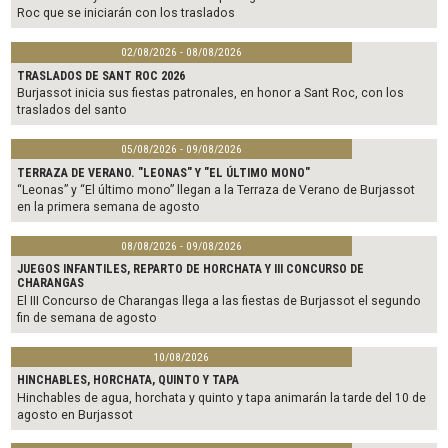
Roc que se iniciarán con los traslados
02/08/2026 - 08/08/2026
TRASLADOS DE SANT ROC 2026
Burjassot inicia sus fiestas patronales, en honor a Sant Roc, con los
traslados del santo
05/08/2026 - 09/08/2026
TERRAZA DE VERANO. "LEONAS" Y "EL ÚLTIMO MONO"
“Leonas” y “El último mono” llegan a la Terraza de Verano de Burjassot
en la primera semana de agosto
08/08/2026 - 09/08/2026
JUEGOS INFANTILES, REPARTO DE HORCHATA Y III CONCURSO DE
CHARANGAS
El III Concurso de Charangas llega a las fiestas de Burjassot el segundo
fin de semana de agosto
10/08/2026
HINCHABLES, HORCHATA, QUINTO Y TAPA
Hinchables de agua, horchata y quinto y tapa animarán la tarde del 10 de
agosto en Burjassot