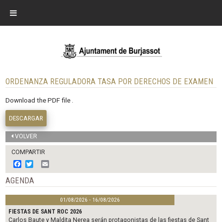
ORDENANZA REGULADORA TASA POR DERECHOS DE EXAMEN
Download the PDF file .
DESCARGAR
VOLVER
COMPARTIR
F
T
E
a
w
m
c
i
a
AGENDA
e
t
i
b
t
l
01/08/2026 - 16/08/2026
o
e
o
r
FIESTAS DE SANT ROC 2026
k
Carlos Baute y Maldita Nerea serán protagonistas de las fiestas de Sant