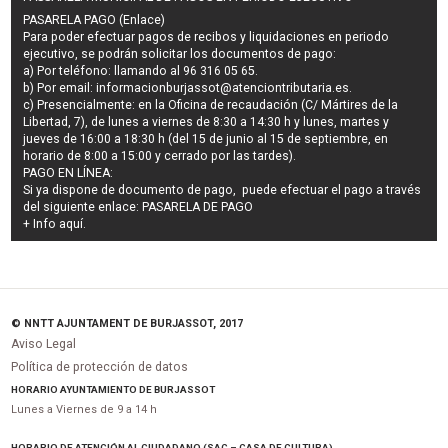
PASARELA PAGO (Enlace)
Para poder efectuar pagos de
recibos y liquidaciones en periodo
ejecutivo
, se podrán
solicitar los documentos de pago
:
a) Por teléfono: llamando al 96 316 05 65.
b) Por email:
informacionburjassot@atenciontributaria.es
.
c) Presencialmente: en la Oficina de recaudación (C/ Mártires de la
Libertad, 7), de lunes a viernes de 8:30 a 14:30 h y lunes, martes y
jueves de 16:00 a 18:30 h (del 15 de junio al 15 de septiembre, en
horario de 8:00 a 15:00 y cerrado por las tardes).
PAGO EN LÍNEA:
Si ya dispone de documento de pago, puede efectuar el pago a través
del siguiente enlace:
PASARELA DE PAGO
+ Info
aquí
.
© NNTT AJUNTAMENT DE BURJASSOT, 2017
Aviso Legal
Política de protección de datos
HORARIO AYUNTAMIENTO DE BURJASSOT
Lunes a Viernes de 9 a 14 h
HORARIO DE ATENCIÓN AL CIUDADANO (SAC – CASA DE CULTURA)