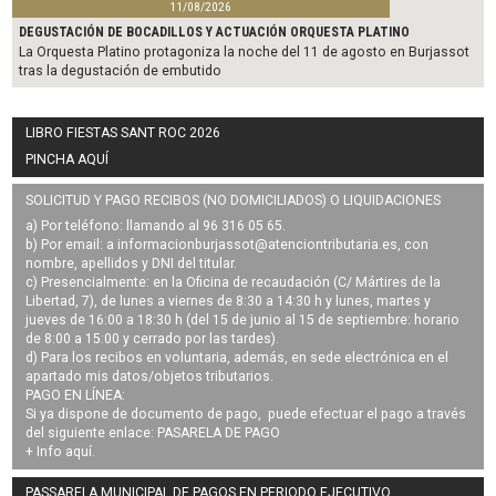
11/08/2026
DEGUSTACIÓN DE BOCADILLOS Y ACTUACIÓN ORQUESTA PLATINO
La Orquesta Platino protagoniza la noche del 11 de agosto en Burjassot
tras la degustación de embutido
LIBRO FIESTAS SANT ROC 2026
PINCHA AQUÍ
SOLICITUD Y PAGO RECIBOS (NO DOMICILIADOS) O LIQUIDACIONES
a) Por teléfono: llamando al 96 316 05 65.
b) Por email: a
informacionburjassot@atenciontributaria.es
, con
nombre, apellidos y DNI del titular.
c) Presencialmente: en la Oficina de recaudación (C/ Mártires de la
Libertad, 7), de lunes a viernes de 8:30 a 14:30 h y lunes, martes y
jueves de 16:00 a 18:30 h (del 15 de junio al 15 de septiembre: horario
de 8:00 a 15:00 y cerrado por las tardes).
d) Para los recibos en voluntaria, además, en sede electrónica en el
apartado mis datos/objetos tributarios.
PAGO EN LÍNEA:
Si ya dispone de documento de pago, puede efectuar el pago a través
del siguiente enlace:
PASARELA DE PAGO
+ Info
aquí
.
PASSARELA MUNICIPAL DE PAGOS EN PERIODO EJECUTIVO