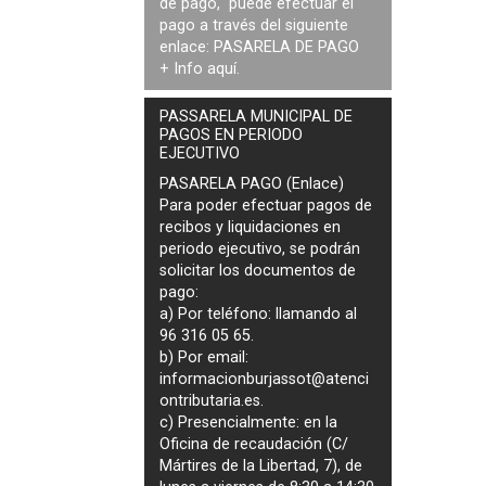
de pago, puede efectuar el
pago a través del siguiente
enlace:
PASARELA DE PAGO
+ Info
aquí
.
PASSARELA MUNICIPAL DE
PAGOS EN PERIODO
EJECUTIVO
PASARELA PAGO (Enlace)
Para poder efectuar pagos de
recibos y liquidaciones en
periodo ejecutivo
, se podrán
solicitar los documentos de
pago
:
a) Por teléfono: llamando al
96 316 05 65.
b) Por email:
informacionburjassot@atenci
ontributaria.es
.
c) Presencialmente: en la
Oficina de recaudación (C/
Mártires de la Libertad, 7), de