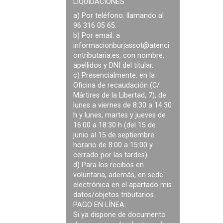
LIQUIDACIONES
a) Por teléfono: llamando al
96 316 05 65.
b) Por email: a
informacionburjassot@atenci
ontributaria.es
, con nombre,
apellidos y DNI del titular.
c) Presencialmente: en la
Oficina de recaudación (C/
Mártires de la Libertad, 7), de
lunes a viernes de 8:30 a 14:30
h y lunes, martes y jueves de
16:00 a 18:30 h (del 15 de
junio al 15 de septiembre:
horario de 8:00 a 15:00 y
cerrado por las tardes).
d) Para los recibos en
voluntaria, además, en sede
electrónica en el apartado mis
datos/objetos tributarios.
PAGO EN LÍNEA:
Si ya dispone de documento