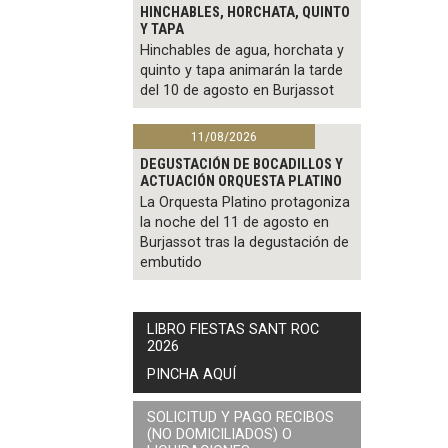
HINCHABLES, HORCHATA, QUINTO
Y TAPA
Hinchables de agua, horchata y
quinto y tapa animarán la tarde
del 10 de agosto en Burjassot
11/08/2026
DEGUSTACIÓN DE BOCADILLOS Y
ACTUACIÓN ORQUESTA PLATINO
La Orquesta Platino protagoniza
la noche del 11 de agosto en
Burjassot tras la degustación de
embutido
LIBRO FIESTAS SANT ROC
2026
PINCHA AQUÍ
SOLICITUD Y PAGO RECIBOS
(NO DOMICILIADOS) O