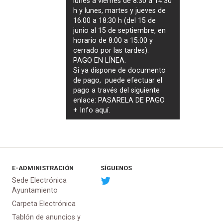
lunes a viernes de 8:30 a 14:30
h y lunes, martes y jueves de
16:00 a 18:30 h (del 15 de
junio al 15 de septiembre, en
horario de 8:00 a 15:00 y
cerrado por las tardes).
PAGO EN LÍNEA:
Si ya dispone de documento
de pago, puede efectuar el
pago a través del siguiente
enlace:
PASARELA DE PAGO
+ Info
aquí
.
E-ADMINISTRACIÓN
SÍGUENOS
Sede Electrónica
Ayuntamiento
Carpeta Electrónica
Tablón de anuncios y