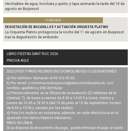
Hinchables de agua, horchata y quinto y tapa animarán la tarde del 10 de
agosto en Burjassot
11/08/2026
DEGUSTACIÓN DE BOCADILLOS Y ACTUACIÓN ORQUESTA PLATINO
La Orquesta Platino protagoniza la noche del 11 de agosto en Burjassot
tras la degustación de embutido
LIBRO FIESTAS SANT ROC 2026
PINCHA AQUÍ
SOLICITUD Y PAGO RECIBOS (NO DOMICILIADOS) O LIQUIDACIONES
a) Por teléfono: llamando al 96 316 05 65.
b) Por email: a
informacionburjassot@atenciontributaria.es
, con
nombre, apellidos y DNI del titular.
c) Presencialmente: en la Oficina de recaudación (C/ Mártires de la
Libertad, 7), de lunes a viernes de 8:30 a 14:30 h y lunes, martes y
jueves de 16:00 a 18:30 h (del 15 de junio al 15 de septiembre: horario
de 8:00 a 15:00 y cerrado por las tardes).
d) Para los recibos en voluntaria, además, en sede electrónica en el
apartado mis datos/objetos tributarios.
PAGO EN LÍNEA:
Si ya dispone de documento de pago, puede efectuar el pago a través