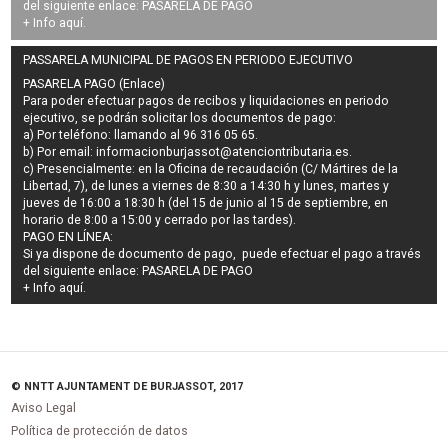
del siguiente enlace:
PASARELA DE PAGO
+ Info
aquí
.
PASSARELA MUNICIPAL DE PAGOS EN PERIODO EJECUTIVO
PASARELA PAGO (Enlace)
Para poder efectuar pagos de
recibos y liquidaciones en periodo
ejecutivo
, se podrán
solicitar los documentos de pago
:
a) Por teléfono: llamando al 96 316 05 65.
b) Por email:
informacionburjassot@atenciontributaria.es
.
c) Presencialmente: en la Oficina de recaudación (C/ Mártires de la
Libertad, 7), de lunes a viernes de 8:30 a 14:30 h y lunes, martes y
jueves de 16:00 a 18:30 h (del 15 de junio al 15 de septiembre, en
horario de 8:00 a 15:00 y cerrado por las tardes).
PAGO EN LÍNEA:
Si ya dispone de documento de pago, puede efectuar el pago a través
del siguiente enlace:
PASARELA DE PAGO
+ Info
aquí
.
© NNTT AJUNTAMENT DE BURJASSOT, 2017
Aviso Legal
Política de protección de datos