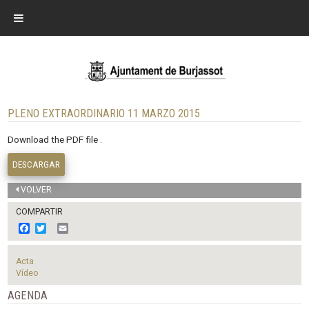
PLENO EXTRAORDINARIO 11 MARZO 2015
Download the PDF file .
DESCARGAR
VOLVER
COMPARTIR
F
T
E
a
w
m
c
i
a
e
t
i
Acta
b
t
l
Vídeo
o
e
o
r
AGENDA
k