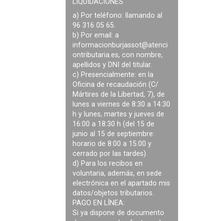
LIQUIDACIONES
a) Por teléfono: llamando al
96 316 05 65.
b) Por email: a
informacionburjassot@atenci
ontributaria.es
, con nombre,
apellidos y DNI del titular.
c) Presencialmente: en la
Oficina de recaudación (C/
Mártires de la Libertad, 7), de
lunes a viernes de 8:30 a 14:30
h y lunes, martes y jueves de
16:00 a 18:30 h (del 15 de
junio al 15 de septiembre:
horario de 8:00 a 15:00 y
cerrado por las tardes).
d) Para los recibos en
voluntaria, además, en sede
electrónica en el apartado mis
datos/objetos tributarios.
PAGO EN LÍNEA:
Si ya dispone de documento