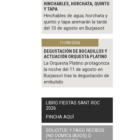
HINCHABLES, HORCHATA, QUINTO
Y TAPA
Hinchables de agua, horchata y
quinto y tapa animarán la tarde
del 10 de agosto en Burjassot
11/08/2026
DEGUSTACIÓN DE BOCADILLOS Y
ACTUACIÓN ORQUESTA PLATINO
La Orquesta Platino protagoniza
la noche del 11 de agosto en
Burjassot tras la degustación de
embutido
LIBRO FIESTAS SANT ROC
2026
PINCHA AQUÍ
SOLICITUD Y PAGO RECIBOS
(NO DOMICILIADOS) O