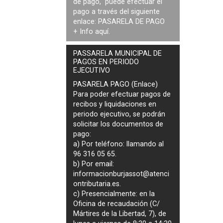
de pago, puede efectuar el
pago a través del siguiente
enlace:
PASARELA DE PAGO
+ Info
aquí
.
PASSARELA MUNICIPAL DE
PAGOS EN PERIODO
EJECUTIVO
PASARELA PAGO (Enlace)
Para poder efectuar pagos de
recibos y liquidaciones en
periodo ejecutivo
, se podrán
solicitar los documentos de
pago
:
a) Por teléfono: llamando al
96 316 05 65.
b) Por email:
informacionburjassot@atenci
ontributaria.es
.
c) Presencialmente: en la
Oficina de recaudación (C/
Mártires de la Libertad, 7), de