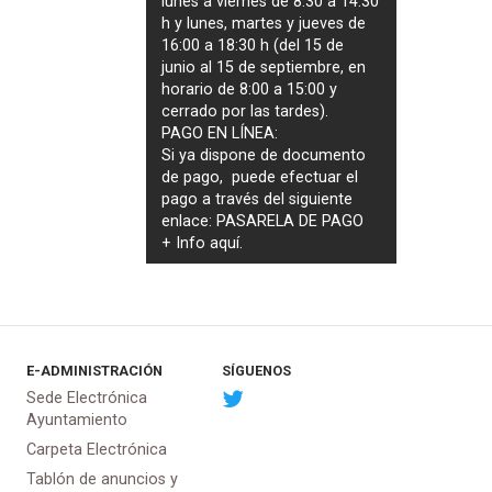
lunes a viernes de 8:30 a 14:30
h y lunes, martes y jueves de
16:00 a 18:30 h (del 15 de
junio al 15 de septiembre, en
horario de 8:00 a 15:00 y
cerrado por las tardes).
PAGO EN LÍNEA:
Si ya dispone de documento
de pago, puede efectuar el
pago a través del siguiente
enlace:
PASARELA DE PAGO
+ Info
aquí
.
E-ADMINISTRACIÓN
SÍGUENOS
Sede Electrónica
Ayuntamiento
Carpeta Electrónica
Tablón de anuncios y