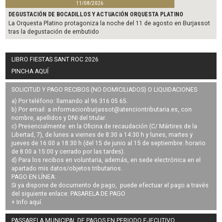
11/08/2026
DEGUSTACIÓN DE BOCADILLOS Y ACTUACIÓN ORQUESTA PLATINO
La Orquesta Platino protagoniza la noche del 11 de agosto en Burjassot
tras la degustación de embutido
LIBRO FIESTAS SANT ROC 2026
PINCHA AQUÍ
SOLICITUD Y PAGO RECIBOS (NO DOMICILIADOS) O LIQUIDACIONES
a) Por teléfono: llamando al 96 316 05 65.
b) Por email: a
informacionburjassot@atenciontributaria.es
, con
nombre, apellidos y DNI del titular.
c) Presencialmente: en la Oficina de recaudación (C/ Mártires de la
Libertad, 7), de lunes a viernes de 8:30 a 14:30 h y lunes, martes y
jueves de 16:00 a 18:30 h (del 15 de junio al 15 de septiembre: horario
de 8:00 a 15:00 y cerrado por las tardes).
d) Para los recibos en voluntaria, además, en sede electrónica en el
apartado mis datos/objetos tributarios.
PAGO EN LÍNEA:
Si ya dispone de documento de pago, puede efectuar el pago a través
del siguiente enlace:
PASARELA DE PAGO
+ Info
aquí
.
PASSARELA MUNICIPAL DE PAGOS EN PERIODO EJECUTIVO