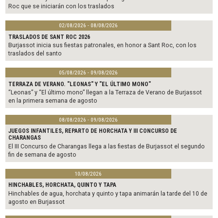
Roc que se iniciarán con los traslados
02/08/2026 - 08/08/2026
TRASLADOS DE SANT ROC 2026
Burjassot inicia sus fiestas patronales, en honor a Sant Roc, con los
traslados del santo
05/08/2026 - 09/08/2026
TERRAZA DE VERANO. "LEONAS" Y "EL ÚLTIMO MONO"
“Leonas” y “El último mono” llegan a la Terraza de Verano de Burjassot
en la primera semana de agosto
08/08/2026 - 09/08/2026
JUEGOS INFANTILES, REPARTO DE HORCHATA Y III CONCURSO DE
CHARANGAS
El III Concurso de Charangas llega a las fiestas de Burjassot el segundo
fin de semana de agosto
10/08/2026
HINCHABLES, HORCHATA, QUINTO Y TAPA
Hinchables de agua, horchata y quinto y tapa animarán la tarde del 10 de
agosto en Burjassot