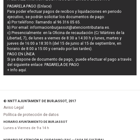
PASARELA PAGO (Enlace)
Para poder efectuar pagos de
recibos y liquidaciones en periodo
ejecutivo
, se podrán
solicitar los documentos de pago
:
a) Por teléfono: llamando al 96 316 05 65.
b) Por email:
informacionburjassot@atenciontributaria.es
.
c) Presencialmente: en la Oficina de recaudación (C/ Mártires de la
Libertad, 7), de lunes a viernes de 8:30 a 14:30 h y lunes, martes y
jueves de 16:00 a 18:30 h (del 15 de junio al 15 de septiembre, en
horario de 8:00 a 15:00 y cerrado por las tardes).
PAGO EN LÍNEA:
Si ya dispone de documento de pago, puede efectuar el pago a través
del siguiente enlace:
PASARELA DE PAGO
+ Info
aquí
.
© NNTT AJUNTAMENT DE BURJASSOT, 2017
Aviso Legal
Política de protección de datos
HORARIO AYUNTAMIENTO DE BURJASSOT
Lunes a Viernes de 9 a 14 h
HORARIO DE ATENCIÓN AL CIUDADANO (SAC – CASA DE CULTURA)