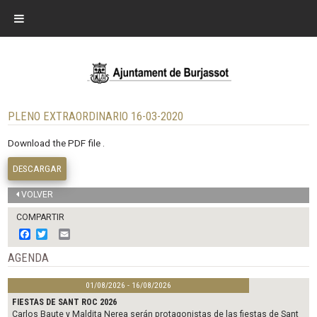
PLENO EXTRAORDINARIO 16-03-2020
Download the PDF file .
DESCARGAR
VOLVER
COMPARTIR
F
T
E
a
w
m
c
i
a
AGENDA
e
t
i
b
t
l
01/08/2026 - 16/08/2026
o
e
o
r
FIESTAS DE SANT ROC 2026
k
Carlos Baute y Maldita Nerea serán protagonistas de las fiestas de Sant