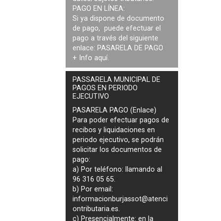
PAGO EN LÍNEA:
Si ya dispone de documento
de pago, puede efectuar el
pago a través del siguiente
enlace:
PASARELA DE PAGO
+ Info
aquí
.
PASSARELA MUNICIPAL DE
PAGOS EN PERIODO
EJECUTIVO
PASARELA PAGO (Enlace)
Para poder efectuar pagos de
recibos y liquidaciones en
periodo ejecutivo
, se podrán
solicitar los documentos de
pago
:
a) Por teléfono: llamando al
96 316 05 65.
b) Por email:
informacionburjassot@atenci
ontributaria.es
.
c) Presencialmente: en la