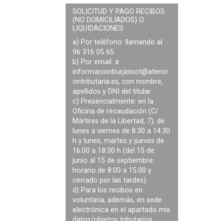
SOLICITUD Y PAGO RECIBOS
(NO DOMICILIADOS) O
LIQUIDACIONES
a) Por teléfono: llamando al
96 316 05 65.
b) Por email: a
informacionburjassot@atenci
ontributaria.es
, con nombre,
apellidos y DNI del titular.
c) Presencialmente: en la
Oficina de recaudación (C/
Mártires de la Libertad, 7), de
lunes a viernes de 8:30 a 14:30
h y lunes, martes y jueves de
16:00 a 18:30 h (del 15 de
junio al 15 de septiembre:
horario de 8:00 a 15:00 y
cerrado por las tardes).
d) Para los recibos en
voluntaria, además, en sede
electrónica en el apartado mis
datos/objetos tributarios.