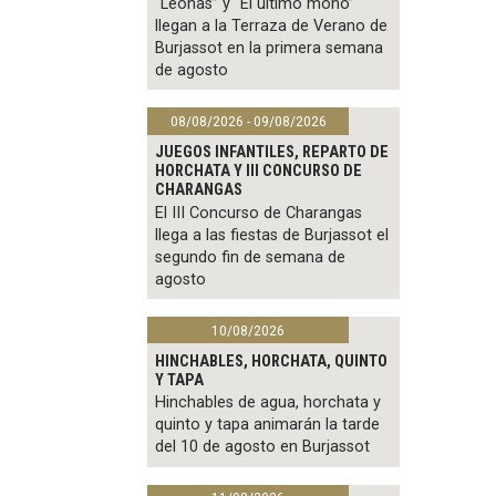
“Leonas” y “El último mono”
llegan a la Terraza de Verano de
Burjassot en la primera semana
de agosto
08/08/2026 - 09/08/2026
JUEGOS INFANTILES, REPARTO DE
HORCHATA Y III CONCURSO DE
CHARANGAS
El III Concurso de Charangas
llega a las fiestas de Burjassot el
segundo fin de semana de
agosto
10/08/2026
HINCHABLES, HORCHATA, QUINTO
Y TAPA
Hinchables de agua, horchata y
quinto y tapa animarán la tarde
del 10 de agosto en Burjassot