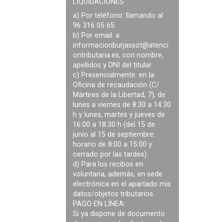
LIQUIDACIONES
a) Por teléfono: llamando al
96 316 05 65.
b) Por email: a
informacionburjassot@atenci
ontributaria.es
, con nombre,
apellidos y DNI del titular.
c) Presencialmente: en la
Oficina de recaudación (C/
Mártires de la Libertad, 7), de
lunes a viernes de 8:30 a 14:30
h y lunes, martes y jueves de
16:00 a 18:30 h (del 15 de
junio al 15 de septiembre:
horario de 8:00 a 15:00 y
cerrado por las tardes).
d) Para los recibos en
voluntaria, además, en sede
electrónica en el apartado mis
datos/objetos tributarios.
PAGO EN LÍNEA:
Si ya dispone de documento