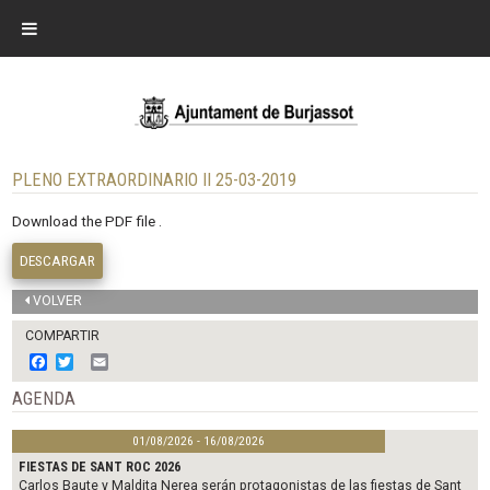
PLENO EXTRAORDINARIO II 25-03-2019
Download the PDF file .
DESCARGAR
VOLVER
COMPARTIR
F
T
E
a
w
m
c
i
a
AGENDA
e
t
i
b
t
l
01/08/2026 - 16/08/2026
o
e
o
r
FIESTAS DE SANT ROC 2026
k
Carlos Baute y Maldita Nerea serán protagonistas de las fiestas de Sant