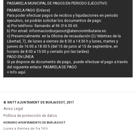
PASSARELA MUNICIPAL DE PAGOS EN PERIODO EJECUTIVO
PASARELA PAGO (Enlace)
Para poder efectuar pagos de
recibos y liquidaciones en periodo
ejecutivo
, se podrán
solicitar los documentos de pago
:
a) Por teléfono: llamando al 96 316 05 65.
b) Por email:
informacionburjassot@atenciontributaria.es
.
c) Presencialmente: en la Oficina de recaudación (C/ Mártires de la
Libertad, 7), de lunes a viernes de 8:30 a 14:30 h y lunes, martes y
jueves de 16:00 a 18:30 h (del 15 de junio al 15 de septiembre, en
horario de 8:00 a 15:00 y cerrado por las tardes).
PAGO EN LÍNEA:
Si ya dispone de documento de pago, puede efectuar el pago a través
del siguiente enlace:
PASARELA DE PAGO
+ Info
aquí
.
© NNTT AJUNTAMENT DE BURJASSOT, 2017
Aviso Legal
Política de protección de datos
HORARIO AYUNTAMIENTO DE BURJASSOT
Lunes a Viernes de 9 a 14 h