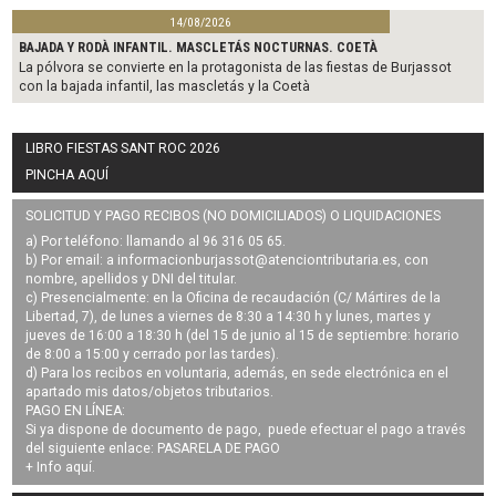
14/08/2026
BAJADA Y RODÀ INFANTIL. MASCLETÁS NOCTURNAS. COETÀ
La pólvora se convierte en la protagonista de las fiestas de Burjassot
con la bajada infantil, las mascletás y la Coetà
LIBRO FIESTAS SANT ROC 2026
PINCHA AQUÍ
SOLICITUD Y PAGO RECIBOS (NO DOMICILIADOS) O LIQUIDACIONES
a) Por teléfono: llamando al 96 316 05 65.
b) Por email: a
informacionburjassot@atenciontributaria.es
, con
nombre, apellidos y DNI del titular.
c) Presencialmente: en la Oficina de recaudación (C/ Mártires de la
Libertad, 7), de lunes a viernes de 8:30 a 14:30 h y lunes, martes y
jueves de 16:00 a 18:30 h (del 15 de junio al 15 de septiembre: horario
de 8:00 a 15:00 y cerrado por las tardes).
d) Para los recibos en voluntaria, además, en sede electrónica en el
apartado mis datos/objetos tributarios.
PAGO EN LÍNEA:
Si ya dispone de documento de pago, puede efectuar el pago a través
del siguiente enlace:
PASARELA DE PAGO
+ Info
aquí
.