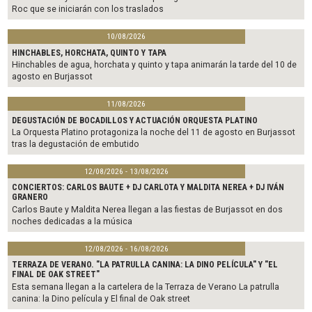
Roc que se iniciarán con los traslados
10/08/2026
HINCHABLES, HORCHATA, QUINTO Y TAPA
Hinchables de agua, horchata y quinto y tapa animarán la tarde del 10 de
agosto en Burjassot
11/08/2026
DEGUSTACIÓN DE BOCADILLOS Y ACTUACIÓN ORQUESTA PLATINO
La Orquesta Platino protagoniza la noche del 11 de agosto en Burjassot
tras la degustación de embutido
12/08/2026 - 13/08/2026
CONCIERTOS: CARLOS BAUTE + DJ CARLOTA Y MALDITA NEREA + DJ IVÁN
GRANERO
Carlos Baute y Maldita Nerea llegan a las fiestas de Burjassot en dos
noches dedicadas a la música
12/08/2026 - 16/08/2026
TERRAZA DE VERANO. "LA PATRULLA CANINA: LA DINO PELÍCULA" Y "EL
FINAL DE OAK STREET"
Esta semana llegan a la cartelera de la Terraza de Verano La patrulla
canina: la Dino película y El final de Oak street