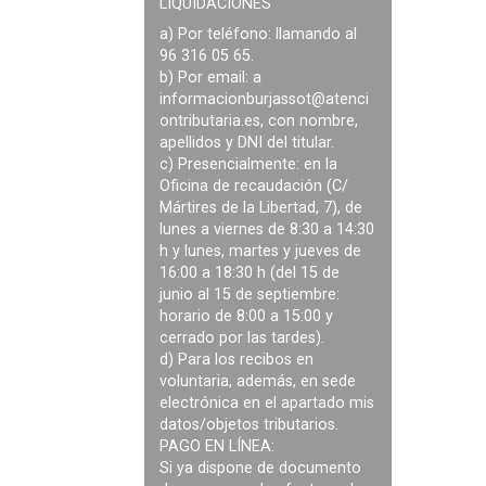
LIQUIDACIONES
a) Por teléfono: llamando al
96 316 05 65.
b) Por email: a
informacionburjassot@atenci
ontributaria.es
, con nombre,
apellidos y DNI del titular.
c) Presencialmente: en la
Oficina de recaudación (C/
Mártires de la Libertad, 7), de
lunes a viernes de 8:30 a 14:30
h y lunes, martes y jueves de
16:00 a 18:30 h (del 15 de
junio al 15 de septiembre:
horario de 8:00 a 15:00 y
cerrado por las tardes).
d) Para los recibos en
voluntaria, además, en sede
electrónica en el apartado mis
datos/objetos tributarios.
PAGO EN LÍNEA:
Si ya dispone de documento