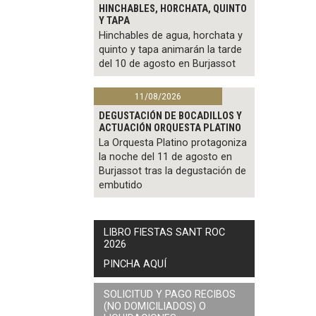
HINCHABLES, HORCHATA, QUINTO
Y TAPA
Hinchables de agua, horchata y
quinto y tapa animarán la tarde
del 10 de agosto en Burjassot
11/08/2026
DEGUSTACIÓN DE BOCADILLOS Y
ACTUACIÓN ORQUESTA PLATINO
La Orquesta Platino protagoniza
la noche del 11 de agosto en
Burjassot tras la degustación de
embutido
LIBRO FIESTAS SANT ROC
2026
PINCHA AQUÍ
SOLICITUD Y PAGO RECIBOS
(NO DOMICILIADOS) O