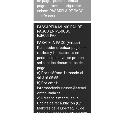
de pago, puede efectuar el
pago a través del siguiente
enlace:
PASARELA DE PAGO
+ Info
aquí
.
PASSARELA MUNICIPAL DE
PAGOS EN PERIODO
EJECUTIVO
PASARELA PAGO (Enlace)
Para poder efectuar pagos de
recibos y liquidaciones en
periodo ejecutivo
, se podrán
solicitar los documentos de
pago
:
a) Por teléfono: llamando al
96 316 05 65.
b) Por email:
informacionburjassot@atenci
ontributaria.es
.
c) Presencialmente: en la
Oficina de recaudación (C/
Mártires de la Libertad, 7), de