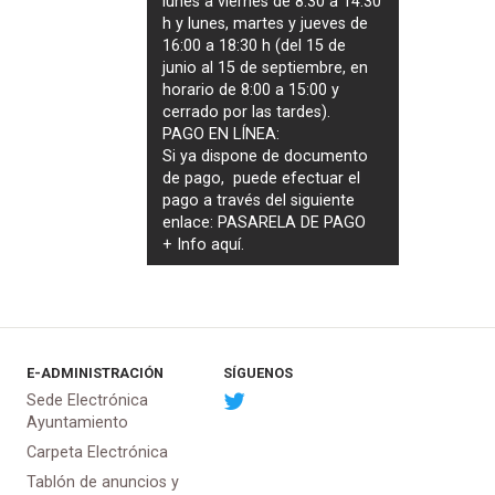
lunes a viernes de 8:30 a 14:30
h y lunes, martes y jueves de
16:00 a 18:30 h (del 15 de
junio al 15 de septiembre, en
horario de 8:00 a 15:00 y
cerrado por las tardes).
PAGO EN LÍNEA:
Si ya dispone de documento
de pago, puede efectuar el
pago a través del siguiente
enlace:
PASARELA DE PAGO
+ Info
aquí
.
E-ADMINISTRACIÓN
SÍGUENOS
Sede Electrónica
Ayuntamiento
Carpeta Electrónica
Tablón de anuncios y