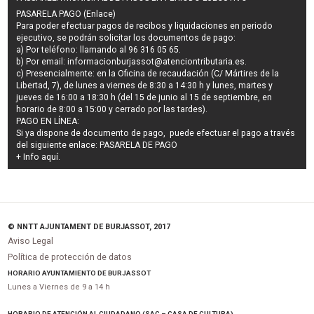
PASARELA PAGO (Enlace)
Para poder efectuar pagos de
recibos y liquidaciones en periodo
ejecutivo
, se podrán
solicitar los documentos de pago
:
a) Por teléfono: llamando al 96 316 05 65.
b) Por email:
informacionburjassot@atenciontributaria.es
.
c) Presencialmente: en la Oficina de recaudación (C/ Mártires de la
Libertad, 7), de lunes a viernes de 8:30 a 14:30 h y lunes, martes y
jueves de 16:00 a 18:30 h (del 15 de junio al 15 de septiembre, en
horario de 8:00 a 15:00 y cerrado por las tardes).
PAGO EN LÍNEA:
Si ya dispone de documento de pago, puede efectuar el pago a través
del siguiente enlace:
PASARELA DE PAGO
+ Info
aquí
.
© NNTT AJUNTAMENT DE BURJASSOT, 2017
Aviso Legal
Política de protección de datos
HORARIO AYUNTAMIENTO DE BURJASSOT
Lunes a Viernes de 9 a 14 h
HORARIO DE ATENCIÓN AL CIUDADANO (SAC – CASA DE CULTURA)