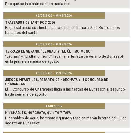
Roc que se iniciarán con los traslados
02/08/2026 - 08/08/2026
TRASLADOS DE SANT ROC 2026
Burjassot inicia sus fiestas patronales, en honor a Sant Roc, con los
traslados del santo
05/08/2026 - 09/08/2026
TERRAZA DE VERANO. "LEONAS" Y "EL ÚLTIMO MONO"
“Leonas” y “El último mono” llegan a la Terraza de Verano de Burjassot
en la primera semana de agosto
08/08/2026 - 09/08/2026
JUEGOS INFANTILES, REPARTO DE HORCHATA Y III CONCURSO DE
CHARANGAS
El III Concurso de Charangas llega a las fiestas de Burjassot el segundo
fin de semana de agosto
10/08/2026
HINCHABLES, HORCHATA, QUINTO Y TAPA
Hinchables de agua, horchata y quinto y tapa animarán la tarde del 10 de
agosto en Burjassot