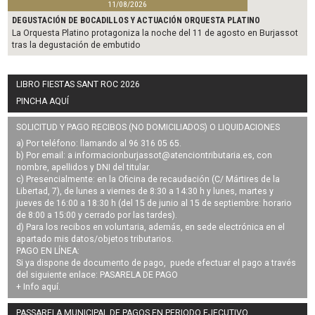
11/08/2026
DEGUSTACIÓN DE BOCADILLOS Y ACTUACIÓN ORQUESTA PLATINO
La Orquesta Platino protagoniza la noche del 11 de agosto en Burjassot
tras la degustación de embutido
LIBRO FIESTAS SANT ROC 2026
PINCHA AQUÍ
SOLICITUD Y PAGO RECIBOS (NO DOMICILIADOS) O LIQUIDACIONES
a) Por teléfono: llamando al 96 316 05 65.
b) Por email: a
informacionburjassot@atenciontributaria.es
, con
nombre, apellidos y DNI del titular.
c) Presencialmente: en la Oficina de recaudación (C/ Mártires de la
Libertad, 7), de lunes a viernes de 8:30 a 14:30 h y lunes, martes y
jueves de 16:00 a 18:30 h (del 15 de junio al 15 de septiembre: horario
de 8:00 a 15:00 y cerrado por las tardes).
d) Para los recibos en voluntaria, además, en sede electrónica en el
apartado mis datos/objetos tributarios.
PAGO EN LÍNEA:
Si ya dispone de documento de pago, puede efectuar el pago a través
del siguiente enlace:
PASARELA DE PAGO
+ Info
aquí
.
PASSARELA MUNICIPAL DE PAGOS EN PERIODO EJECUTIVO