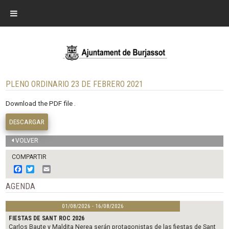
PLENO ORDINARIO 23 DE FEBRERO 2021
Download the PDF file .
DESCARGAR
VOLVER
COMPARTIR
F
T
E
a
w
m
c
i
a
AGENDA
e
t
i
b
t
l
01/08/2026 - 16/08/2026
o
e
o
r
FIESTAS DE SANT ROC 2026
k
Carlos Baute y Maldita Nerea serán protagonistas de las fiestas de Sant