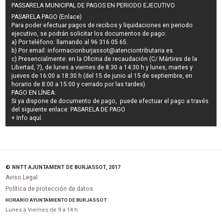
PASSARELA MUNICIPAL DE PAGOS EN PERIODO EJECUTIVO
PASARELA PAGO (Enlace)
Para poder efectuar pagos de
recibos y liquidaciones en periodo
ejecutivo
, se podrán
solicitar los documentos de pago
:
a) Por teléfono: llamando al 96 316 05 65.
b) Por email:
informacionburjassot@atenciontributaria.es
.
c) Presencialmente: en la Oficina de recaudación (C/ Mártires de la
Libertad, 7), de lunes a viernes de 8:30 a 14:30 h y lunes, martes y
jueves de 16:00 a 18:30 h (del 15 de junio al 15 de septiembre, en
horario de 8:00 a 15:00 y cerrado por las tardes).
PAGO EN LÍNEA:
Si ya dispone de documento de pago, puede efectuar el pago a través
del siguiente enlace:
PASARELA DE PAGO
+ Info
aquí
.
© NNTT AJUNTAMENT DE BURJASSOT, 2017
Aviso Legal
Política de protección de datos
HORARIO AYUNTAMIENTO DE BURJASSOT
Lunes a Viernes de 9 a 14 h