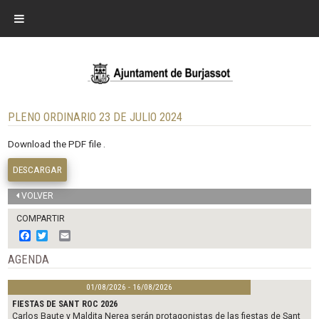
PLENO ORDINARIO 23 DE JULIO 2024
Download the PDF file .
DESCARGAR
VOLVER
COMPARTIR
F
T
E
a
w
m
c
i
a
AGENDA
e
t
i
b
t
l
01/08/2026 - 16/08/2026
o
e
o
r
FIESTAS DE SANT ROC 2026
k
Carlos Baute y Maldita Nerea serán protagonistas de las fiestas de Sant