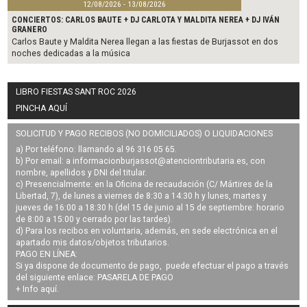
12/08/2026 - 13/08/2026
CONCIERTOS: CARLOS BAUTE + DJ CARLOTA Y MALDITA NEREA + DJ IVÁN
GRANERO
Carlos Baute y Maldita Nerea llegan a las fiestas de Burjassot en dos
noches dedicadas a la música
LIBRO FIESTAS SANT ROC 2026
PINCHA AQUÍ
SOLICITUD Y PAGO RECIBOS (NO DOMICILIADOS) O LIQUIDACIONES
a) Por teléfono: llamando al 96 316 05 65.
b) Por email: a
informacionburjassot@atenciontributaria.es
, con
nombre, apellidos y DNI del titular.
c) Presencialmente: en la Oficina de recaudación (C/ Mártires de la
Libertad, 7), de lunes a viernes de 8:30 a 14:30 h y lunes, martes y
jueves de 16:00 a 18:30 h (del 15 de junio al 15 de septiembre: horario
de 8:00 a 15:00 y cerrado por las tardes).
d) Para los recibos en voluntaria, además, en sede electrónica en el
apartado mis datos/objetos tributarios.
PAGO EN LÍNEA:
Si ya dispone de documento de pago, puede efectuar el pago a través
del siguiente enlace:
PASARELA DE PAGO
+ Info
aquí
.