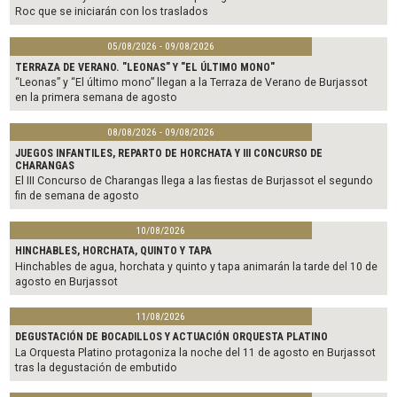
Roc que se iniciarán con los traslados
05/08/2026 - 09/08/2026
TERRAZA DE VERANO. "LEONAS" Y "EL ÚLTIMO MONO"
“Leonas” y “El último mono” llegan a la Terraza de Verano de Burjassot
en la primera semana de agosto
08/08/2026 - 09/08/2026
JUEGOS INFANTILES, REPARTO DE HORCHATA Y III CONCURSO DE
CHARANGAS
El III Concurso de Charangas llega a las fiestas de Burjassot el segundo
fin de semana de agosto
10/08/2026
HINCHABLES, HORCHATA, QUINTO Y TAPA
Hinchables de agua, horchata y quinto y tapa animarán la tarde del 10 de
agosto en Burjassot
11/08/2026
DEGUSTACIÓN DE BOCADILLOS Y ACTUACIÓN ORQUESTA PLATINO
La Orquesta Platino protagoniza la noche del 11 de agosto en Burjassot
tras la degustación de embutido