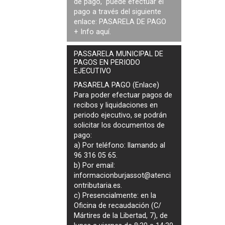
de pago, puede efectuar el
pago a través del siguiente
enlace:
PASARELA DE PAGO
+ Info
aquí
.
PASSARELA MUNICIPAL DE
PAGOS EN PERIODO
EJECUTIVO
PASARELA PAGO (Enlace)
Para poder efectuar pagos de
recibos y liquidaciones en
periodo ejecutivo
, se podrán
solicitar los documentos de
pago
:
a) Por teléfono: llamando al
96 316 05 65.
b) Por email:
informacionburjassot@atenci
ontributaria.es
.
c) Presencialmente: en la
Oficina de recaudación (C/
Mártires de la Libertad, 7), de