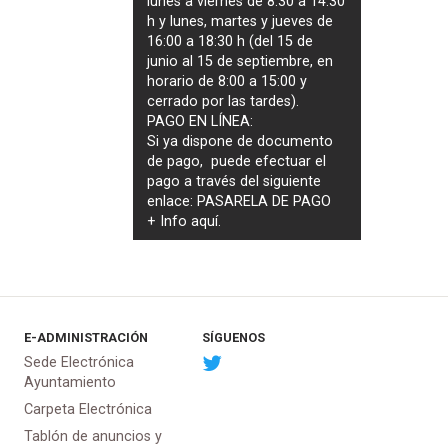
lunes a viernes de 8:30 a 14:30
h y lunes, martes y jueves de
16:00 a 18:30 h (del 15 de
junio al 15 de septiembre, en
horario de 8:00 a 15:00 y
cerrado por las tardes).
PAGO EN LÍNEA:
Si ya dispone de documento
de pago, puede efectuar el
pago a través del siguiente
enlace:
PASARELA DE PAGO
+ Info
aquí
.
E-ADMINISTRACIÓN
SÍGUENOS
Sede Electrónica
Ayuntamiento
Carpeta Electrónica
Tablón de anuncios y