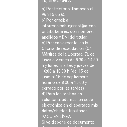
LIQUIDACIONES
a) Por teléfono: llamando al
96 316 05 65.
b) Por email: a
informacionburjassot@atenci
ontributaria.es
, con nombre,
apellidos y DNI del titular.
c) Presencialmente: en la
Oficina de recaudación (C/
Mártires de la Libertad, 7), de
lunes a viernes de 8:30 a 14:30
h y lunes, martes y jueves de
16:00 a 18:30 h (del 15 de
junio al 15 de septiembre:
horario de 8:00 a 15:00 y
cerrado por las tardes).
d) Para los recibos en
voluntaria, además, en sede
electrónica en el apartado mis
datos/objetos tributarios.
PAGO EN LÍNEA:
Si ya dispone de documento