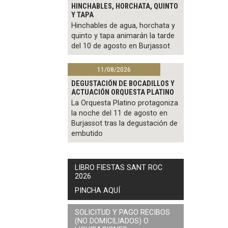
HINCHABLES, HORCHATA, QUINTO
Y TAPA
Hinchables de agua, horchata y
quinto y tapa animarán la tarde
del 10 de agosto en Burjassot
11/08/2026
DEGUSTACIÓN DE BOCADILLOS Y
ACTUACIÓN ORQUESTA PLATINO
La Orquesta Platino protagoniza
la noche del 11 de agosto en
Burjassot tras la degustación de
embutido
LIBRO FIESTAS SANT ROC
2026
PINCHA AQUÍ
SOLICITUD Y PAGO RECIBOS
(NO DOMICILIADOS) O