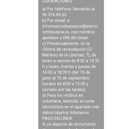
LIQUIDACIONES
a) Por teléfono: llamando al
96 316 05 65.
b) Por email: a
informacionburjassot@atenci
ontributaria.es
, con nombre,
apellidos y DNI del titular.
c) Presencialmente: en la
Oficina de recaudación (C/
Mártires de la Libertad, 7), de
lunes a viernes de 8:30 a 14:30
h y lunes, martes y jueves de
16:00 a 18:30 h (del 15 de
junio al 15 de septiembre:
horario de 8:00 a 15:00 y
cerrado por las tardes).
d) Para los recibos en
voluntaria, además, en sede
electrónica en el apartado mis
datos/objetos tributarios.
PAGO EN LÍNEA:
Si ya dispone de documento