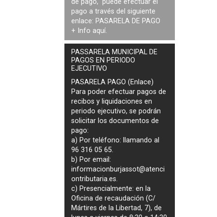
de pago, puede efectuar el
pago a través del siguiente
enlace:
PASARELA DE PAGO
+ Info
aquí
.
PASSARELA MUNICIPAL DE
PAGOS EN PERIODO
EJECUTIVO
PASARELA PAGO (Enlace)
Para poder efectuar pagos de
recibos y liquidaciones en
periodo ejecutivo
, se podrán
solicitar los documentos de
pago
:
a) Por teléfono: llamando al
96 316 05 65.
b) Por email:
informacionburjassot@atenci
ontributaria.es
.
c) Presencialmente: en la
Oficina de recaudación (C/
Mártires de la Libertad, 7), de