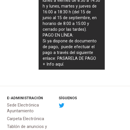
lunes a viernes de 8:30 a 14:30
h y lunes, martes y jueves de
16:00 a 18:30 h (del 15 de
junio al 15 de septiembre, en
horario de 8:00 a 15:00 y
cerrado por las tardes).
PAGO EN LÍNEA:
Si ya dispone de documento
de pago, puede efectuar el
pago a través del siguiente
enlace:
PASARELA DE PAGO
+ Info
aquí
.
E-ADMINISTRACIÓN
SÍGUENOS
Sede Electrónica
Ayuntamiento
Carpeta Electrónica
Tablón de anuncios y