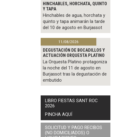
HINCHABLES, HORCHATA, QUINTO
Y TAPA
Hinchables de agua, horchata y
quinto y tapa animarán la tarde
del 10 de agosto en Burjassot
11/08/2026
DEGUSTACIÓN DE BOCADILLOS Y
ACTUACIÓN ORQUESTA PLATINO
La Orquesta Platino protagoniza
la noche del 11 de agosto en
Burjassot tras la degustación de
embutido
LIBRO FIESTAS SANT ROC
2026
PINCHA AQUÍ
SOLICITUD Y PAGO RECIBOS
(NO DOMICILIADOS) O