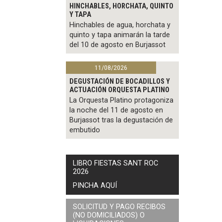
HINCHABLES, HORCHATA, QUINTO
Y TAPA
Hinchables de agua, horchata y
quinto y tapa animarán la tarde
del 10 de agosto en Burjassot
11/08/2026
DEGUSTACIÓN DE BOCADILLOS Y
ACTUACIÓN ORQUESTA PLATINO
La Orquesta Platino protagoniza
la noche del 11 de agosto en
Burjassot tras la degustación de
embutido
LIBRO FIESTAS SANT ROC
2026
PINCHA AQUÍ
SOLICITUD Y PAGO RECIBOS
(NO DOMICILIADOS) O