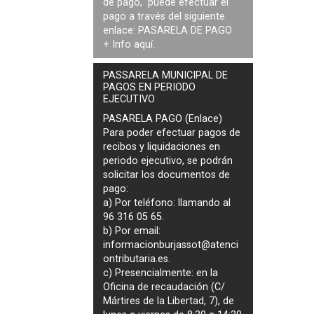
de pago, puede efectuar el
pago a través del siguiente
enlace:
PASARELA DE PAGO
+ Info
aquí
.
PASSARELA MUNICIPAL DE
PAGOS EN PERIODO
EJECUTIVO
PASARELA PAGO (Enlace)
Para poder efectuar pagos de
recibos y liquidaciones en
periodo ejecutivo
, se podrán
solicitar los documentos de
pago
:
a) Por teléfono: llamando al
96 316 05 65.
b) Por email:
informacionburjassot@atenci
ontributaria.es
.
c) Presencialmente: en la
Oficina de recaudación (C/
Mártires de la Libertad, 7), de