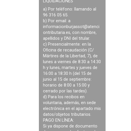
LIQUIDACIONES
a) Por teléfono: llamando al
96 316 05 65.
b) Por email: a
informacionburjassot@atenci
ontributaria.es
, con nombre,
apellidos y DNI del titular.
c) Presencialmente: en la
Oficina de recaudación (C/
Mártires de la Libertad, 7), de
lunes a viernes de 8:30 a 14:30
h y lunes, martes y jueves de
16:00 a 18:30 h (del 15 de
junio al 15 de septiembre:
horario de 8:00 a 15:00 y
cerrado por las tardes).
d) Para los recibos en
voluntaria, además, en sede
electrónica en el apartado mis
datos/objetos tributarios.
PAGO EN LÍNEA:
Si ya dispone de documento