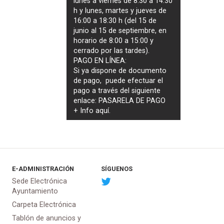
lunes a viernes de 8:30 a 14:30
h y lunes, martes y jueves de
16:00 a 18:30 h (del 15 de
junio al 15 de septiembre, en
horario de 8:00 a 15:00 y
cerrado por las tardes).
PAGO EN LÍNEA:
Si ya dispone de documento
de pago, puede efectuar el
pago a través del siguiente
enlace:
PASARELA DE PAGO
+ Info
aquí
.
E-ADMINISTRACIÓN
SÍGUENOS
Sede Electrónica
Ayuntamiento
Carpeta Electrónica
Tablón de anuncios y