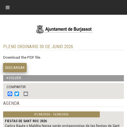
PLENO ORDINARIO 30 DE JUNIO 2026
Download the PDF file .
DESCARGAR
VOLVER
COMPARTIR
F
T
E
a
w
m
c
i
a
AGENDA
e
t
i
b
t
l
01/08/2026 - 16/08/2026
o
e
o
r
FIESTAS DE SANT ROC 2026
k
Carlos Baute y Maldita Nerea serán protagonistas de las fiestas de Sant