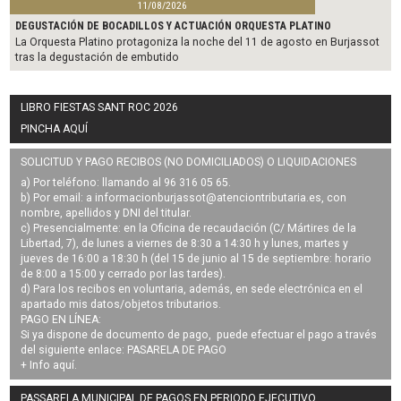
11/08/2026
DEGUSTACIÓN DE BOCADILLOS Y ACTUACIÓN ORQUESTA PLATINO
La Orquesta Platino protagoniza la noche del 11 de agosto en Burjassot
tras la degustación de embutido
LIBRO FIESTAS SANT ROC 2026
PINCHA AQUÍ
SOLICITUD Y PAGO RECIBOS (NO DOMICILIADOS) O LIQUIDACIONES
a) Por teléfono: llamando al 96 316 05 65.
b) Por email: a
informacionburjassot@atenciontributaria.es
, con
nombre, apellidos y DNI del titular.
c) Presencialmente: en la Oficina de recaudación (C/ Mártires de la
Libertad, 7), de lunes a viernes de 8:30 a 14:30 h y lunes, martes y
jueves de 16:00 a 18:30 h (del 15 de junio al 15 de septiembre: horario
de 8:00 a 15:00 y cerrado por las tardes).
d) Para los recibos en voluntaria, además, en sede electrónica en el
apartado mis datos/objetos tributarios.
PAGO EN LÍNEA:
Si ya dispone de documento de pago, puede efectuar el pago a través
del siguiente enlace:
PASARELA DE PAGO
+ Info
aquí
.
PASSARELA MUNICIPAL DE PAGOS EN PERIODO EJECUTIVO