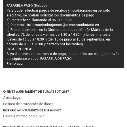
PASARELA PAGO (Enlace)
Para poder efectuar pagos de
recibos y liquidaciones en periodo
ejecutivo
, se podrán
solicitar los documentos de pago
:
a) Por teléfono: llamando al 96 316 05 65.
b) Por email:
informacionburjassot@atenciontributaria.es
.
c) Presencialmente: en la Oficina de recaudación (C/ Mártires de la
Libertad, 7), de lunes a viernes de 8:30 a 14:30 h y lunes, martes y
jueves de 16:00 a 18:30 h (del 15 de junio al 15 de septiembre, en
horario de 8:00 a 15:00 y cerrado por las tardes).
PAGO EN LÍNEA:
Si ya dispone de documento de pago, puede efectuar el pago a través
del siguiente enlace:
PASARELA DE PAGO
+ Info
aquí
.
© NNTT AJUNTAMENT DE BURJASSOT, 2017
Aviso Legal
Política de protección de datos
HORARIO AYUNTAMIENTO DE BURJASSOT
Lunes a Viernes de 9 a 14 h
HORARIO DE ATENCIÓN AL CIUDADANO (SAC – CASA DE CULTURA)