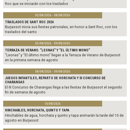
Roc que se iniciarán con los traslados
02/08/2026 - 08/08/2026
TRASLADOS DE SANT ROC 2026
Burjassot inicia sus fiestas patronales, en honor a Sant Roc, con los
traslados del santo
05/08/2026 - 09/08/2026
TERRAZA DE VERANO. "LEONAS" Y "EL ÚLTIMO MONO"
“Leonas” y “El último mono” llegan a la Terraza de Verano de Burjassot
en la primera semana de agosto
08/08/2026 - 09/08/2026
JUEGOS INFANTILES, REPARTO DE HORCHATA Y III CONCURSO DE
CHARANGAS
El III Concurso de Charangas llega a las fiestas de Burjassot el segundo
fin de semana de agosto
10/08/2026
HINCHABLES, HORCHATA, QUINTO Y TAPA
Hinchables de agua, horchata y quinto y tapa animarán la tarde del 10 de
agosto en Burjassot