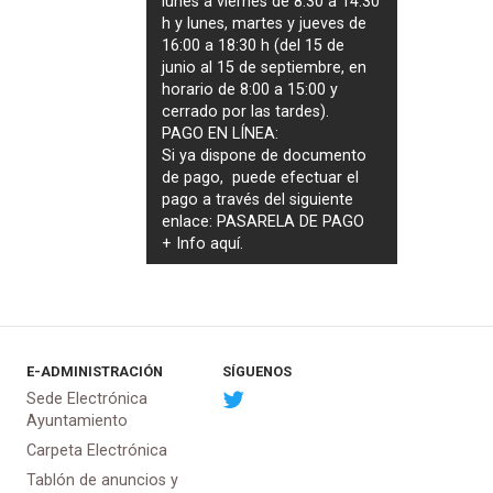
lunes a viernes de 8:30 a 14:30
h y lunes, martes y jueves de
16:00 a 18:30 h (del 15 de
junio al 15 de septiembre, en
horario de 8:00 a 15:00 y
cerrado por las tardes).
PAGO EN LÍNEA:
Si ya dispone de documento
de pago, puede efectuar el
pago a través del siguiente
enlace:
PASARELA DE PAGO
+ Info
aquí
.
E-ADMINISTRACIÓN
SÍGUENOS
Sede Electrónica
Ayuntamiento
Carpeta Electrónica
Tablón de anuncios y