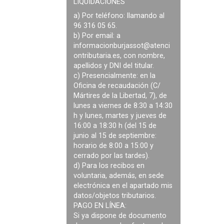
LIQUIDACIONES
a) Por teléfono: llamando al
96 316 05 65.
b) Por email: a
informacionburjassot@atenci
ontributaria.es
, con nombre,
apellidos y DNI del titular.
c) Presencialmente: en la
Oficina de recaudación (C/
Mártires de la Libertad, 7), de
lunes a viernes de 8:30 a 14:30
h y lunes, martes y jueves de
16:00 a 18:30 h (del 15 de
junio al 15 de septiembre:
horario de 8:00 a 15:00 y
cerrado por las tardes).
d) Para los recibos en
voluntaria, además, en sede
electrónica en el apartado mis
datos/objetos tributarios.
PAGO EN LÍNEA:
Si ya dispone de documento