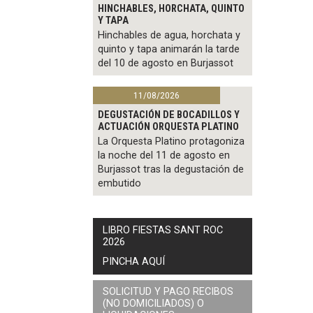
HINCHABLES, HORCHATA, QUINTO
Y TAPA
Hinchables de agua, horchata y
quinto y tapa animarán la tarde
del 10 de agosto en Burjassot
11/08/2026
DEGUSTACIÓN DE BOCADILLOS Y
ACTUACIÓN ORQUESTA PLATINO
La Orquesta Platino protagoniza
la noche del 11 de agosto en
Burjassot tras la degustación de
embutido
LIBRO FIESTAS SANT ROC
2026
PINCHA AQUÍ
SOLICITUD Y PAGO RECIBOS
(NO DOMICILIADOS) O