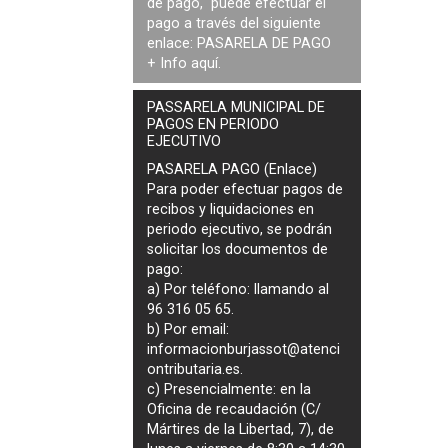
de pago, puede efectuar el
pago a través del siguiente
enlace:
PASARELA DE PAGO
+ Info
aquí
.
PASSARELA MUNICIPAL DE
PAGOS EN PERIODO
EJECUTIVO
PASARELA PAGO (Enlace)
Para poder efectuar pagos de
recibos y liquidaciones en
periodo ejecutivo
, se podrán
solicitar los documentos de
pago
:
a) Por teléfono: llamando al
96 316 05 65.
b) Por email:
informacionburjassot@atenci
ontributaria.es
.
c) Presencialmente: en la
Oficina de recaudación (C/
Mártires de la Libertad, 7), de