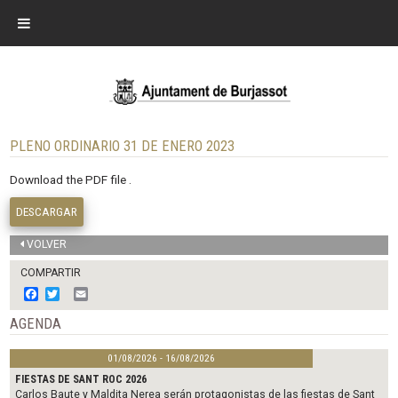
PLENO ORDINARIO 31 DE ENERO 2023
Download the PDF file .
DESCARGAR
VOLVER
COMPARTIR
F
T
E
a
w
m
c
i
a
AGENDA
e
t
i
b
t
l
01/08/2026 - 16/08/2026
o
e
o
r
FIESTAS DE SANT ROC 2026
k
Carlos Baute y Maldita Nerea serán protagonistas de las fiestas de Sant