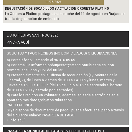
11/08/2026
DEGUSTACIÓN DE BOCADILLOS Y ACTUACIÓN ORQUESTA PLATINO
La Orquesta Platino protagoniza la noche del 11 de agosto en Burjassot
tras la degustación de embutido
LIBRO FIESTAS SANT ROC 2026
PINCHA AQUÍ
SOLICITUD Y PAGO RECIBOS (NO DOMICILIADOS) O LIQUIDACIONES
a) Por teléfono: llamando al 96 316 05 65.
b) Por email: a
informacionburjassot@atenciontributaria.es
, con
nombre, apellidos y DNI del titular.
c) Presencialmente: en la Oficina de recaudación (C/ Mártires de la
Libertad, 7), de lunes a viernes de 8:30 a 14:30 h y lunes, martes y
jueves de 16:00 a 18:30 h (del 15 de junio al 15 de septiembre: horario
de 8:00 a 15:00 y cerrado por las tardes).
d) Para los recibos en voluntaria, además, en sede electrónica en el
apartado mis datos/objetos tributarios.
PAGO EN LÍNEA:
Si ya dispone de documento de pago, puede efectuar el pago a través
del siguiente enlace:
PASARELA DE PAGO
+ Info
aquí
.
PASSARELA MUNICIPAL DE PAGOS EN PERIODO EJECUTIVO