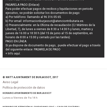
PASARELA PAGO (Enlace)
Para poder efectuar pagos de
recibos y liquidaciones en periodo
ejecutivo
, se podrán
solicitar los documentos de pago
:
a) Por teléfono: llamando al 96 316 05 65.
b) Por email:
informacionburjassot@atenciontributaria.es
.
c) Presencialmente: en la Oficina de recaudación (C/ Mártires de la
Libertad, 7), de lunes a viernes de 8:30 a 14:30 h y lunes, martes y
jueves de 16:00 a 18:30 h (del 15 de junio al 15 de septiembre, en
horario de 8:00 a 15:00 y cerrado por las tardes).
PAGO EN LÍNEA:
Si ya dispone de documento de pago, puede efectuar el pago a través
del siguiente enlace:
PASARELA DE PAGO
+ Info
aquí
.
© NNTT AJUNTAMENT DE BURJASSOT, 2017
Aviso Legal
Política de protección de datos
HORARIO AYUNTAMIENTO DE BURJASSOT
Lunes a Viernes de 9 a 14 h
HORARIO DE ATENCIÓN AL CIUDADANO (SAC – CASA DE CULTURA)