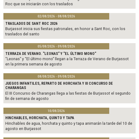
Roc que se iniciarán con los traslados
02/08/2026 - 08/08/2026
TRASLADOS DE SANT ROC 2026
Burjassot inicia sus fiestas patronales, en honor a Sant Roc, con los
traslados del santo
05/08/2026 - 09/08/2026
TERRAZA DE VERANO. "LEONAS" Y "EL ÚLTIMO MONO"
“Leonas” y “El último mono” llegan a la Terraza de Verano de Burjassot
en la primera semana de agosto
08/08/2026 - 09/08/2026
JUEGOS INFANTILES, REPARTO DE HORCHATA Y III CONCURSO DE
CHARANGAS
El III Concurso de Charangas llega a las fiestas de Burjassot el segundo
fin de semana de agosto
10/08/2026
HINCHABLES, HORCHATA, QUINTO Y TAPA
Hinchables de agua, horchata y quinto y tapa animarán la tarde del 10 de
agosto en Burjassot