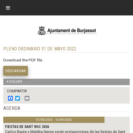
PLENO ORDINARIO 31 DE MAYO 2022
Download the PDF file .
DESCARGAR
VOLVER
COMPARTIR
F
T
E
a
w
m
c
i
a
AGENDA
e
t
i
b
t
l
01/08/2026 - 16/08/2026
o
e
o
r
FIESTAS DE SANT ROC 2026
k
Carlos Baute y Maldita Nerea serán protagonistas de las fiestas de Sant