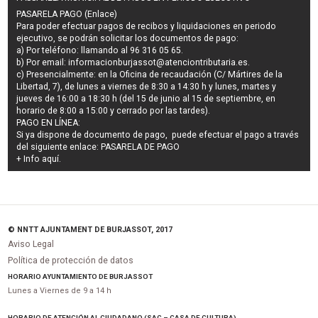
PASARELA PAGO (Enlace)
Para poder efectuar pagos de
recibos y liquidaciones en periodo
ejecutivo
, se podrán
solicitar los documentos de pago
:
a) Por teléfono: llamando al 96 316 05 65.
b) Por email:
informacionburjassot@atenciontributaria.es
.
c) Presencialmente: en la Oficina de recaudación (C/ Mártires de la
Libertad, 7), de lunes a viernes de 8:30 a 14:30 h y lunes, martes y
jueves de 16:00 a 18:30 h (del 15 de junio al 15 de septiembre, en
horario de 8:00 a 15:00 y cerrado por las tardes).
PAGO EN LÍNEA:
Si ya dispone de documento de pago, puede efectuar el pago a través
del siguiente enlace:
PASARELA DE PAGO
+ Info
aquí
.
© NNTT AJUNTAMENT DE BURJASSOT, 2017
Aviso Legal
Política de protección de datos
HORARIO AYUNTAMIENTO DE BURJASSOT
Lunes a Viernes de 9 a 14 h
HORARIO DE ATENCIÓN AL CIUDADANO (SAC – CASA DE CULTURA)