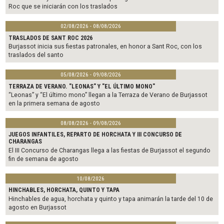
Roc que se iniciarán con los traslados
02/08/2026 - 08/08/2026
TRASLADOS DE SANT ROC 2026
Burjassot inicia sus fiestas patronales, en honor a Sant Roc, con los
traslados del santo
05/08/2026 - 09/08/2026
TERRAZA DE VERANO. "LEONAS" Y "EL ÚLTIMO MONO"
“Leonas” y “El último mono” llegan a la Terraza de Verano de Burjassot
en la primera semana de agosto
08/08/2026 - 09/08/2026
JUEGOS INFANTILES, REPARTO DE HORCHATA Y III CONCURSO DE
CHARANGAS
El III Concurso de Charangas llega a las fiestas de Burjassot el segundo
fin de semana de agosto
10/08/2026
HINCHABLES, HORCHATA, QUINTO Y TAPA
Hinchables de agua, horchata y quinto y tapa animarán la tarde del 10 de
agosto en Burjassot