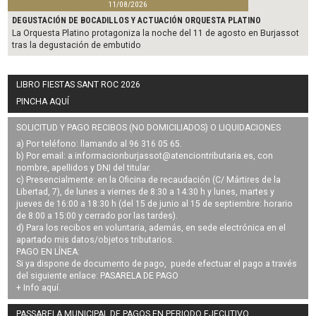
11/08/2026
DEGUSTACIÓN DE BOCADILLOS Y ACTUACIÓN ORQUESTA PLATINO
La Orquesta Platino protagoniza la noche del 11 de agosto en Burjassot
tras la degustación de embutido
LIBRO FIESTAS SANT ROC 2026
PINCHA AQUÍ
SOLICITUD Y PAGO RECIBOS (NO DOMICILIADOS) O LIQUIDACIONES
a) Por teléfono: llamando al 96 316 05 65.
b) Por email: a
informacionburjassot@atenciontributaria.es
, con
nombre, apellidos y DNI del titular.
c) Presencialmente: en la Oficina de recaudación (C/ Mártires de la
Libertad, 7), de lunes a viernes de 8:30 a 14:30 h y lunes, martes y
jueves de 16:00 a 18:30 h (del 15 de junio al 15 de septiembre: horario
de 8:00 a 15:00 y cerrado por las tardes).
d) Para los recibos en voluntaria, además, en sede electrónica en el
apartado mis datos/objetos tributarios.
PAGO EN LÍNEA:
Si ya dispone de documento de pago, puede efectuar el pago a través
del siguiente enlace:
PASARELA DE PAGO
+ Info
aquí
.
PASSARELA MUNICIPAL DE PAGOS EN PERIODO EJECUTIVO