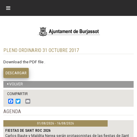
PLENO ORDINARIO 31 OCTUBRE 2017
Download the PDF file .
DESCARGAR
VOLVER
COMPARTIR
F
T
E
a
w
m
c
i
a
AGENDA
e
t
i
b
t
l
01/08/2026 - 16/08/2026
o
e
o
r
FIESTAS DE SANT ROC 2026
k
Carlos Baute y Maldita Nerea serán protagonistas de las fiestas de Sant