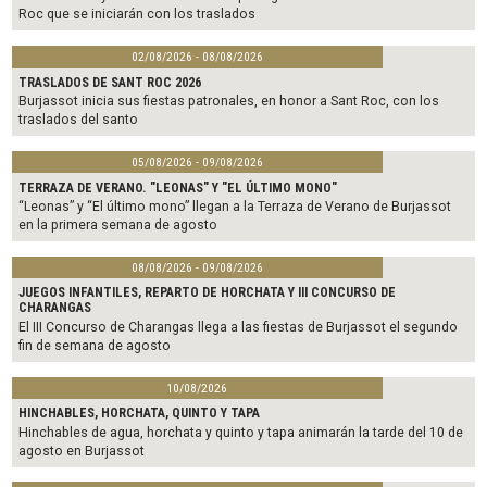
Roc que se iniciarán con los traslados
02/08/2026 - 08/08/2026
TRASLADOS DE SANT ROC 2026
Burjassot inicia sus fiestas patronales, en honor a Sant Roc, con los
traslados del santo
05/08/2026 - 09/08/2026
TERRAZA DE VERANO. "LEONAS" Y "EL ÚLTIMO MONO"
“Leonas” y “El último mono” llegan a la Terraza de Verano de Burjassot
en la primera semana de agosto
08/08/2026 - 09/08/2026
JUEGOS INFANTILES, REPARTO DE HORCHATA Y III CONCURSO DE
CHARANGAS
El III Concurso de Charangas llega a las fiestas de Burjassot el segundo
fin de semana de agosto
10/08/2026
HINCHABLES, HORCHATA, QUINTO Y TAPA
Hinchables de agua, horchata y quinto y tapa animarán la tarde del 10 de
agosto en Burjassot