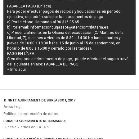
PASARELA PAGO (Enlace)
Para poder efectuar pagos de
recibos y liquidaciones en periodo
ejecutivo
, se podrán
solicitar los documentos de pago
:
a) Por teléfono: llamando al 96 316 05 65.
b) Por email:
informacionburjassot@atenciontributaria.es
.
c) Presencialmente: en la Oficina de recaudación (C/ Mártires de la
Libertad, 7), de lunes a viernes de 8:30 a 14:30 h y lunes, martes y
jueves de 16:00 a 18:30 h (del 15 de junio al 15 de septiembre, en
horario de 8:00 a 15:00 y cerrado por las tardes).
PAGO EN LÍNEA:
Si ya dispone de documento de pago, puede efectuar el pago a través
del siguiente enlace:
PASARELA DE PAGO
+ Info
aquí
.
© NNTT AJUNTAMENT DE BURJASSOT, 2017
Aviso Legal
Política de protección de datos
HORARIO AYUNTAMIENTO DE BURJASSOT
Lunes a Viernes de 9 a 14 h
HORARIO DE ATENCIÓN AL CIUDADANO (SAC – CASA DE CULTURA)