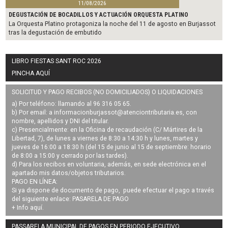
11/08/2026
DEGUSTACIÓN DE BOCADILLOS Y ACTUACIÓN ORQUESTA PLATINO
La Orquesta Platino protagoniza la noche del 11 de agosto en Burjassot
tras la degustación de embutido
LIBRO FIESTAS SANT ROC 2026
PINCHA AQUÍ
SOLICITUD Y PAGO RECIBOS (NO DOMICILIADOS) O LIQUIDACIONES
a) Por teléfono: llamando al 96 316 05 65.
b) Por email: a
informacionburjassot@atenciontributaria.es
, con
nombre, apellidos y DNI del titular.
c) Presencialmente: en la Oficina de recaudación (C/ Mártires de la
Libertad, 7), de lunes a viernes de 8:30 a 14:30 h y lunes, martes y
jueves de 16:00 a 18:30 h (del 15 de junio al 15 de septiembre: horario
de 8:00 a 15:00 y cerrado por las tardes).
d) Para los recibos en voluntaria, además, en sede electrónica en el
apartado mis datos/objetos tributarios.
PAGO EN LÍNEA:
Si ya dispone de documento de pago, puede efectuar el pago a través
del siguiente enlace:
PASARELA DE PAGO
+ Info
aquí
.
PASSARELA MUNICIPAL DE PAGOS EN PERIODO EJECUTIVO