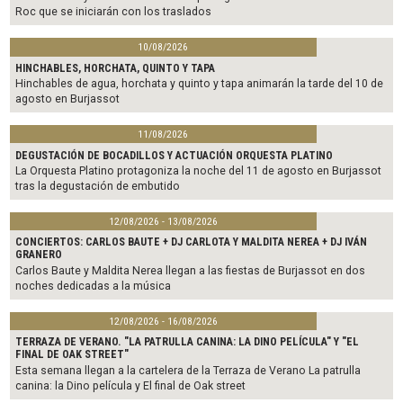
Roc que se iniciarán con los traslados
10/08/2026
HINCHABLES, HORCHATA, QUINTO Y TAPA
Hinchables de agua, horchata y quinto y tapa animarán la tarde del 10 de
agosto en Burjassot
11/08/2026
DEGUSTACIÓN DE BOCADILLOS Y ACTUACIÓN ORQUESTA PLATINO
La Orquesta Platino protagoniza la noche del 11 de agosto en Burjassot
tras la degustación de embutido
12/08/2026 - 13/08/2026
CONCIERTOS: CARLOS BAUTE + DJ CARLOTA Y MALDITA NEREA + DJ IVÁN
GRANERO
Carlos Baute y Maldita Nerea llegan a las fiestas de Burjassot en dos
noches dedicadas a la música
12/08/2026 - 16/08/2026
TERRAZA DE VERANO. "LA PATRULLA CANINA: LA DINO PELÍCULA" Y "EL
FINAL DE OAK STREET"
Esta semana llegan a la cartelera de la Terraza de Verano La patrulla
canina: la Dino película y El final de Oak street