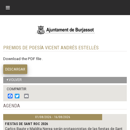
PREMIOS DE POESÍA VICENT ANDRÉS ESTELLÉS
Download the PDF file .
DESCARGAR
VOLVER
COMPARTIR
F
T
E
a
w
m
c
i
a
AGENDA
e
t
i
b
t
l
01/08/2026 - 16/08/2026
o
e
o
r
FIESTAS DE SANT ROC 2026
k
Carlos Baute y Maldita Nerea serán protagonistas de las fiestas de Sant