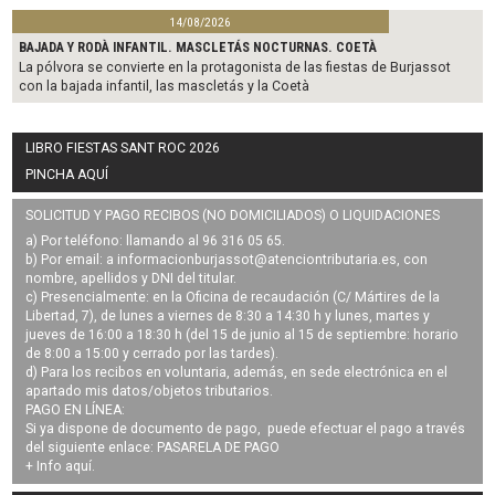
14/08/2026
BAJADA Y RODÀ INFANTIL. MASCLETÁS NOCTURNAS. COETÀ
La pólvora se convierte en la protagonista de las fiestas de Burjassot
con la bajada infantil, las mascletás y la Coetà
LIBRO FIESTAS SANT ROC 2026
PINCHA AQUÍ
SOLICITUD Y PAGO RECIBOS (NO DOMICILIADOS) O LIQUIDACIONES
a) Por teléfono: llamando al 96 316 05 65.
b) Por email: a
informacionburjassot@atenciontributaria.es
, con
nombre, apellidos y DNI del titular.
c) Presencialmente: en la Oficina de recaudación (C/ Mártires de la
Libertad, 7), de lunes a viernes de 8:30 a 14:30 h y lunes, martes y
jueves de 16:00 a 18:30 h (del 15 de junio al 15 de septiembre: horario
de 8:00 a 15:00 y cerrado por las tardes).
d) Para los recibos en voluntaria, además, en sede electrónica en el
apartado mis datos/objetos tributarios.
PAGO EN LÍNEA:
Si ya dispone de documento de pago, puede efectuar el pago a través
del siguiente enlace:
PASARELA DE PAGO
+ Info
aquí
.