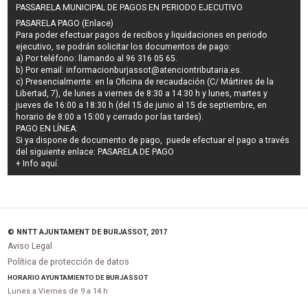
PASSARELA MUNICIPAL DE PAGOS EN PERIODO EJECUTIVO
PASARELA PAGO (Enlace)
Para poder efectuar pagos de
recibos y liquidaciones en periodo
ejecutivo
, se podrán
solicitar los documentos de pago
:
a) Por teléfono: llamando al 96 316 05 65.
b) Por email:
informacionburjassot@atenciontributaria.es
.
c) Presencialmente: en la Oficina de recaudación (C/ Mártires de la
Libertad, 7), de lunes a viernes de 8:30 a 14:30 h y lunes, martes y
jueves de 16:00 a 18:30 h (del 15 de junio al 15 de septiembre, en
horario de 8:00 a 15:00 y cerrado por las tardes).
PAGO EN LÍNEA:
Si ya dispone de documento de pago, puede efectuar el pago a través
del siguiente enlace:
PASARELA DE PAGO
+ Info
aquí
.
© NNTT AJUNTAMENT DE BURJASSOT, 2017
Aviso Legal
Política de protección de datos
HORARIO AYUNTAMIENTO DE BURJASSOT
Lunes a Viernes de 9 a 14 h