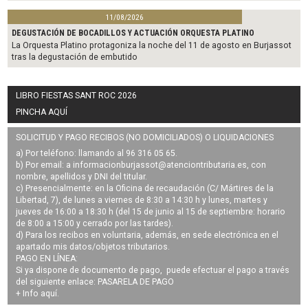
11/08/2026
DEGUSTACIÓN DE BOCADILLOS Y ACTUACIÓN ORQUESTA PLATINO
La Orquesta Platino protagoniza la noche del 11 de agosto en Burjassot
tras la degustación de embutido
LIBRO FIESTAS SANT ROC 2026
PINCHA AQUÍ
SOLICITUD Y PAGO RECIBOS (NO DOMICILIADOS) O LIQUIDACIONES
a) Por teléfono: llamando al 96 316 05 65.
b) Por email: a
informacionburjassot@atenciontributaria.es
, con
nombre, apellidos y DNI del titular.
c) Presencialmente: en la Oficina de recaudación (C/ Mártires de la
Libertad, 7), de lunes a viernes de 8:30 a 14:30 h y lunes, martes y
jueves de 16:00 a 18:30 h (del 15 de junio al 15 de septiembre: horario
de 8:00 a 15:00 y cerrado por las tardes).
d) Para los recibos en voluntaria, además, en sede electrónica en el
apartado mis datos/objetos tributarios.
PAGO EN LÍNEA:
Si ya dispone de documento de pago, puede efectuar el pago a través
del siguiente enlace:
PASARELA DE PAGO
+ Info
aquí
.