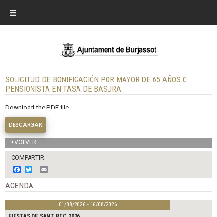
SOLICITUD DE BONIFICACIÓN POR MAYOR DE 65 AÑOS O
PENSIONISTA EN TASA DE BASURA
Download the PDF file .
DESCARGAR
VOLVER
COMPARTIR
F
T
E
a
w
m
c
i
a
AGENDA
e
t
i
b
t
l
01/08/2026 - 16/08/2026
o
e
o
r
FIESTAS DE SANT ROC 2026