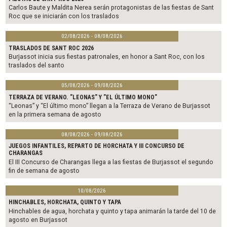
k
Carlos Baute y Maldita Nerea serán protagonistas de las fiestas de Sant
Roc que se iniciarán con los traslados
02/08/2026 - 08/08/2026
TRASLADOS DE SANT ROC 2026
Burjassot inicia sus fiestas patronales, en honor a Sant Roc, con los
traslados del santo
05/08/2026 - 09/08/2026
TERRAZA DE VERANO. "LEONAS" Y "EL ÚLTIMO MONO"
“Leonas” y “El último mono” llegan a la Terraza de Verano de Burjassot
en la primera semana de agosto
08/08/2026 - 09/08/2026
JUEGOS INFANTILES, REPARTO DE HORCHATA Y III CONCURSO DE
CHARANGAS
El III Concurso de Charangas llega a las fiestas de Burjassot el segundo
fin de semana de agosto
10/08/2026
HINCHABLES, HORCHATA, QUINTO Y TAPA
Hinchables de agua, horchata y quinto y tapa animarán la tarde del 10 de
agosto en Burjassot