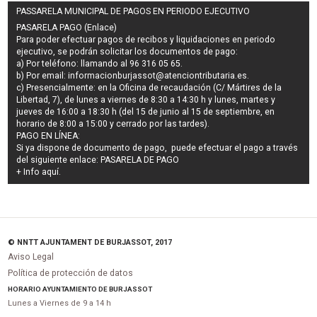
PASSARELA MUNICIPAL DE PAGOS EN PERIODO EJECUTIVO
PASARELA PAGO (Enlace)
Para poder efectuar pagos de
recibos y liquidaciones en periodo
ejecutivo
, se podrán
solicitar los documentos de pago
:
a) Por teléfono: llamando al 96 316 05 65.
b) Por email:
informacionburjassot@atenciontributaria.es
.
c) Presencialmente: en la Oficina de recaudación (C/ Mártires de la
Libertad, 7), de lunes a viernes de 8:30 a 14:30 h y lunes, martes y
jueves de 16:00 a 18:30 h (del 15 de junio al 15 de septiembre, en
horario de 8:00 a 15:00 y cerrado por las tardes).
PAGO EN LÍNEA:
Si ya dispone de documento de pago, puede efectuar el pago a través
del siguiente enlace:
PASARELA DE PAGO
+ Info
aquí
.
© NNTT AJUNTAMENT DE BURJASSOT, 2017
Aviso Legal
Política de protección de datos
HORARIO AYUNTAMIENTO DE BURJASSOT
Lunes a Viernes de 9 a 14 h