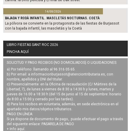
14/08/2026
BAJADA Y RODÀ INFANTIL. MASCLETÁS NOCTURNAS. COETÀ
La pólvora se convierte en la protagonista de las fiestas de Burjassot
con la bajada infantil, las mascletás y la Coetà
LIBRO FIESTAS SANT ROC 2026
PINCHA AQUÍ
SOLICITUD Y PAGO RECIBOS (NO DOMICILIADOS) O LIQUIDACIONES
a) Por teléfono: llamando al 96 316 05 65.
b) Por email: a
informacionburjassot@atenciontributaria.es
, con
nombre, apellidos y DNI del titular.
c) Presencialmente: en la Oficina de recaudación (C/ Mártires de la
Libertad, 7), de lunes a viernes de 8:30 a 14:30 h y lunes, martes y
jueves de 16:00 a 18:30 h (del 15 de junio al 15 de septiembre: horario
de 8:00 a 15:00 y cerrado por las tardes).
d) Para los recibos en voluntaria, además, en sede electrónica en el
apartado mis datos/objetos tributarios.
PAGO EN LÍNEA:
Si ya dispone de documento de pago, puede efectuar el pago a través
del siguiente enlace:
PASARELA DE PAGO
+ Info
aquí
.