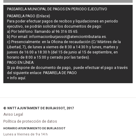
PASSARELA MUNICIPAL DE PAGOS EN PERIODO EJECUTIVO
PASARELA PAGO (Enlace)
Para poder efectuar pagos de
recibos y liquidaciones en periodo
ejecutivo
, se podrán
solicitar los documentos de pago
:
a) Por teléfono: llamando al 96 316 05 65.
b) Por email:
informacionburjassot@atenciontributaria.es
.
c) Presencialmente: en la Oficina de recaudación (C/ Mártires de la
Libertad, 7), de lunes a viernes de 8:30 a 14:30 h y lunes, martes y
jueves de 16:00 a 18:30 h (del 15 de junio al 15 de septiembre, en
horario de 8:00 a 15:00 y cerrado por las tardes).
PAGO EN LÍNEA:
Si ya dispone de documento de pago, puede efectuar el pago a través
del siguiente enlace:
PASARELA DE PAGO
+ Info
aquí
.
© NNTT AJUNTAMENT DE BURJASSOT, 2017
Aviso Legal
Política de protección de datos
HORARIO AYUNTAMIENTO DE BURJASSOT
Lunes a Viernes de 9 a 14 h