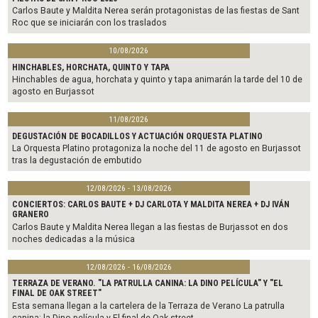
k
Carlos Baute y Maldita Nerea serán protagonistas de las fiestas de Sant
Roc que se iniciarán con los traslados
10/08/2026
HINCHABLES, HORCHATA, QUINTO Y TAPA
Hinchables de agua, horchata y quinto y tapa animarán la tarde del 10 de
agosto en Burjassot
11/08/2026
DEGUSTACIÓN DE BOCADILLOS Y ACTUACIÓN ORQUESTA PLATINO
La Orquesta Platino protagoniza la noche del 11 de agosto en Burjassot
tras la degustación de embutido
12/08/2026 - 13/08/2026
CONCIERTOS: CARLOS BAUTE + DJ CARLOTA Y MALDITA NEREA + DJ IVÁN
GRANERO
Carlos Baute y Maldita Nerea llegan a las fiestas de Burjassot en dos
noches dedicadas a la música
12/08/2026 - 16/08/2026
TERRAZA DE VERANO. "LA PATRULLA CANINA: LA DINO PELÍCULA" Y "EL
FINAL DE OAK STREET"
Esta semana llegan a la cartelera de la Terraza de Verano La patrulla
canina: la Dino película y El final de Oak street