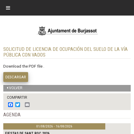
SOLICITUD DE LICENCIA DE OCUPACIÓN DEL SUELO DE LA VÍA
PÚBLICA CON VADOS
Download the PDF file .
DESCARGAR
VOLVER
COMPARTIR
F
T
E
a
w
m
c
i
a
AGENDA
e
t
i
b
t
l
01/08/2026 - 16/08/2026
o
e
o
r
FIESTAS DE SANT ROC 2026