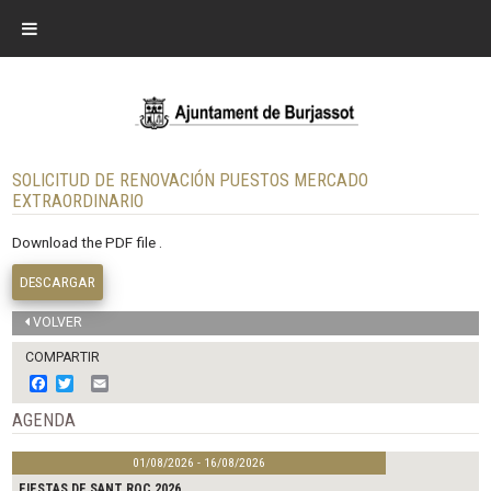
SOLICITUD DE RENOVACIÓN PUESTOS MERCADO
EXTRAORDINARIO
Download the PDF file .
DESCARGAR
VOLVER
COMPARTIR
F
T
E
a
w
m
c
i
a
AGENDA
e
t
i
b
t
l
01/08/2026 - 16/08/2026
o
e
o
r
FIESTAS DE SANT ROC 2026