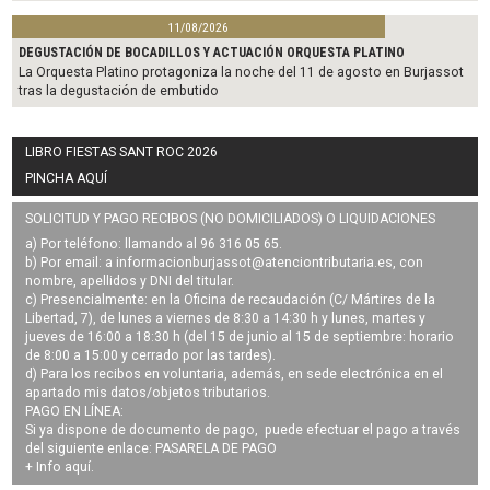
11/08/2026
DEGUSTACIÓN DE BOCADILLOS Y ACTUACIÓN ORQUESTA PLATINO
La Orquesta Platino protagoniza la noche del 11 de agosto en Burjassot
tras la degustación de embutido
LIBRO FIESTAS SANT ROC 2026
PINCHA AQUÍ
SOLICITUD Y PAGO RECIBOS (NO DOMICILIADOS) O LIQUIDACIONES
a) Por teléfono: llamando al 96 316 05 65.
b) Por email: a
informacionburjassot@atenciontributaria.es
, con
nombre, apellidos y DNI del titular.
c) Presencialmente: en la Oficina de recaudación (C/ Mártires de la
Libertad, 7), de lunes a viernes de 8:30 a 14:30 h y lunes, martes y
jueves de 16:00 a 18:30 h (del 15 de junio al 15 de septiembre: horario
de 8:00 a 15:00 y cerrado por las tardes).
d) Para los recibos en voluntaria, además, en sede electrónica en el
apartado mis datos/objetos tributarios.
PAGO EN LÍNEA:
Si ya dispone de documento de pago, puede efectuar el pago a través
del siguiente enlace:
PASARELA DE PAGO
+ Info
aquí
.