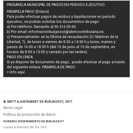
PASSARELA MUNICIPAL DE PAGOS EN PERIODO EJECUTIVO
PASARELA PAGO (Enlace)
Para poder efectuar pagos de
recibos y liquidaciones en periodo
ejecutivo
, se podrán
solicitar los documentos de pago
:
a) Por teléfono: llamando al 96 316 05 65.
b) Por email:
informacionburjassot@atenciontributaria.es
.
c) Presencialmente: en la Oficina de recaudación (C/ Mártires de la
Libertad, 7), de lunes a viernes de 8:30 a 14:30 h y lunes, martes y
jueves de 16:00 a 18:30 h (del 15 de junio al 15 de septiembre, en
horario de 8:00 a 15:00 y cerrado por las tardes).
PAGO EN LÍNEA:
Si ya dispone de documento de pago, puede efectuar el pago a través
del siguiente enlace:
PASARELA DE PAGO
+ Info
aquí
.
© NNTT AJUNTAMENT DE BURJASSOT, 2017
Aviso Legal
Política de protección de datos
HORARIO AYUNTAMIENTO DE BURJASSOT
Lunes a Viernes de 9 a 14 h