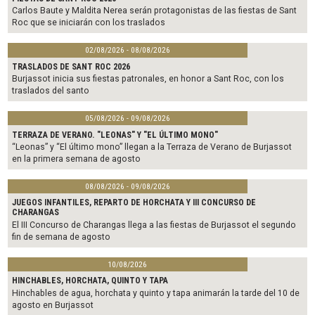
k
Carlos Baute y Maldita Nerea serán protagonistas de las fiestas de Sant
Roc que se iniciarán con los traslados
02/08/2026 - 08/08/2026
TRASLADOS DE SANT ROC 2026
Burjassot inicia sus fiestas patronales, en honor a Sant Roc, con los
traslados del santo
05/08/2026 - 09/08/2026
TERRAZA DE VERANO. "LEONAS" Y "EL ÚLTIMO MONO"
“Leonas” y “El último mono” llegan a la Terraza de Verano de Burjassot
en la primera semana de agosto
08/08/2026 - 09/08/2026
JUEGOS INFANTILES, REPARTO DE HORCHATA Y III CONCURSO DE
CHARANGAS
El III Concurso de Charangas llega a las fiestas de Burjassot el segundo
fin de semana de agosto
10/08/2026
HINCHABLES, HORCHATA, QUINTO Y TAPA
Hinchables de agua, horchata y quinto y tapa animarán la tarde del 10 de
agosto en Burjassot